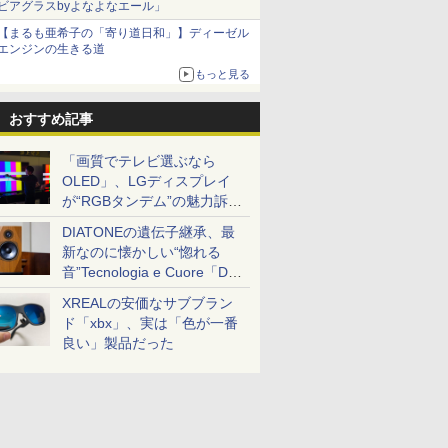
ビアグラスbyよなよなエール」
【まるも亜希子の「寄り道日和」】ディーゼル
エンジンの生きる道
もっと見る
おすすめ記事
「画質でテレビ選ぶなら
OLED」、LGディスプレイ
が“RGBタンデム”の魅力訴
求。液晶とのガチ比較も
DIATONEの遺伝子継承、最
新なのに懐かしい“惚れる
音”Tecnologia e Cuore「DS-
TC52B」を聴く
XREALの安価なサブブラン
ド「xbx」、実は「色が一番
良い」製品だった