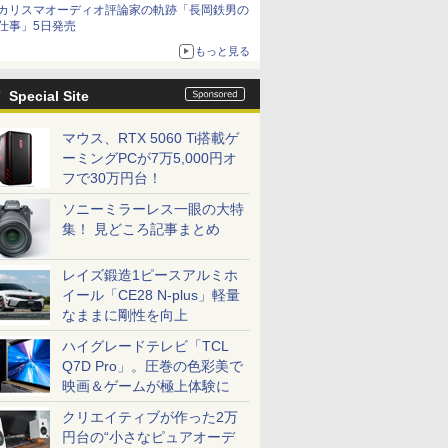
カリスマオーディオ評論家の軌跡「長岡鉄男の
を聴く
仕事」5日発売
もっと見る
Special Site
マウス、RTX 5060 Ti搭載ゲ
ーミングPCが7万5,000円オ
フで30万円台！
ソニーミラーレス一眼の大特
集！ 見どころ記事まとめ
レイズ鍛造1ピースアルミホ
イール「CE28 N-plus」軽量
なままに剛性を向上
ハイグレードテレビ「TCL
Q7D Pro」。圧巻の色彩美で
映画＆ゲームが極上体験に
クリエイティブが作った2万
円台の“小さなピュアオーデ