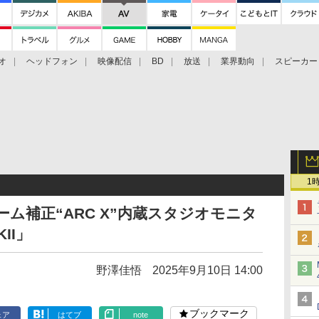
オ
ヘッドフォン
映像配信
BD
放送
業界動向
スピーカー
ェクタ
PS4
BDプレーヤー
映像配信
BD
1
最新ルーム補正“ARC X”内蔵スタジオモニタ
KII」
野澤佳悟
2025年9月10日 14:00
ブックマーク
ェア
はてブ
note