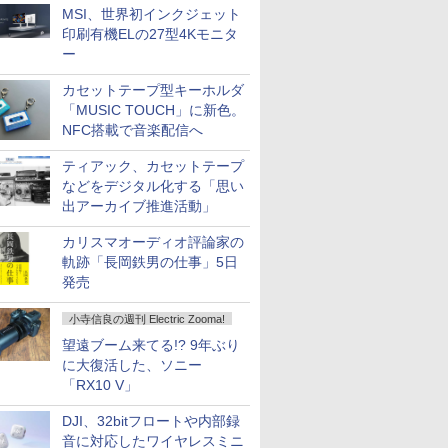
MSI、世界初インクジェット
印刷有機ELの27型4Kモニタ
ー
カセットテープ型キーホルダ
「MUSIC TOUCH」に新色。
NFC搭載で音楽配信へ
ティアック、カセットテープ
などをデジタル化する「思い
出アーカイブ推進活動」
カリスマオーディオ評論家の
軌跡「長岡鉄男の仕事」5日
発売
小寺信良の週刊 Electric Zooma!
望遠ブーム来てる!? 9年ぶり
に大復活した、ソニー
「RX10 V」
DJI、32bitフロートや内部録
音に対応したワイヤレスミニ