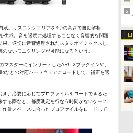
を内蔵。リスニングエリアを3つの高さで自動解析
トを生成。音を過度に処理することなく音響的な問題
結果、適切に音響処理されたスタジオでミックスし
感のないモニタリングが可能になるという。
のマスターにインサートしたARC Xプラグインや、
、ARC Studioなどの対応ハードウェアにロードして、補正を適
おき、必要に応じてプロファイルをロードできるた
来する際など、都度測定を行なう時間がないケース
た作業スペースに合ったプロファイルをロードして