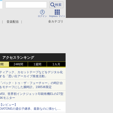
ログイン
Impress サイト
全カテゴリ
音楽配信
アクセスランキング
時間
24時間
1週間
1カ月
ティアック、カセットテープなどをデジタル化
する「思い出アーカイブ推進活動」
「バック・トゥ・ザ・フューチャー」の時計台
をモチーフにした腕時計。1985本限定
MSI、世界初インクジェット印刷有機ELの27型
4Kモニター
【レビュー】
DIATONEの遺伝子継承、最新なのに懐かし
い“惚れる音”Tecnologia e Cuore「DS-TC52B」