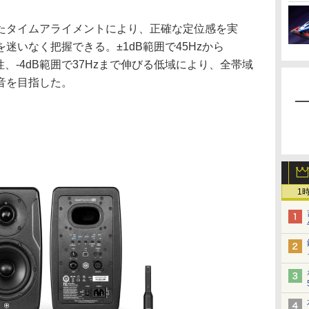
たタイムアライメントにより、正確な定位感を実
迷いなく把握できる。±1dB範囲で45Hzから
性、-4dB範囲で37Hzまで伸びる低域により、全帯域
音を目指した。
1