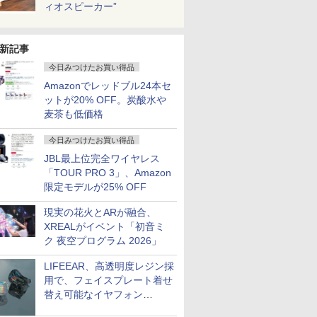
ィオスピーカー”
新記事
今日みつけたお買い得品
Amazonでレッドブル24本セ
ットが20% OFF。炭酸水や
麦茶も低価格
今日みつけたお買い得品
JBL最上位完全ワイヤレス
「TOUR PRO 3」、Amazon
限定モデルが25% OFF
現実の花火とARが融合、
XREALがイベント「初音ミ
ク 夜空プログラム 2026」
LIFEEAR、高透明度レジン採
用で、フェイスプレート着せ
替え可能なイヤフォン
「Nova Shell」