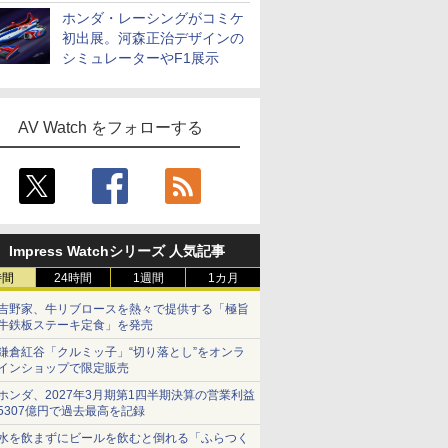
ホンダ・レーシングがコミケ
初出展。河森正治デザインの
シミュレーターやF1展示
AV Watch をフォローする
Impress Watchシリーズ 人気記事
時間
24時間
1週間
1カ月
吉野家、牛リブロースを熱々で提供する「極旨
牛鉄板ステーキ定食」を発売
鎌倉紅谷「クルミッ子」“切り落とし”をオンラ
インショップで限定販売
ホンダ、2027年3月期第1四半期決算の営業利益
5307億円で過去最高を記録
水を飲まずにビールを飲むと倒れる「ふらつく