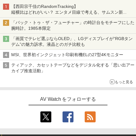
【西田宗千佳のRandomTracking】
縦横比はどれがいい？ エンタメ目線で考える、サムスン新
「Galaxy Z Fold」
「バック・トゥ・ザ・フューチャー」の時計台をモチーフにした
腕時計。1985本限定
「画質でテレビ選ぶならOLED」、LGディスプレイが“RGBタン
デム”の魅力訴求。液晶とのガチ比較も
MSI、世界初インクジェット印刷有機ELの27型4Kモニター
ティアック、カセットテープなどをデジタル化する「思い出アー
カイブ推進活動」
もっと見る
AV Watch をフォローする