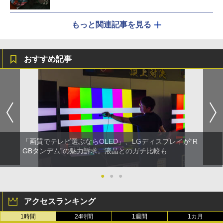
もっと関連記事を見る
おすすめ記事
「画質でテレビ選ぶならOLED」、LGディスプレイが“R
GBタンデム”の魅力訴求。液晶とのガチ比較も
●
●
●
アクセスランキング
1時間
24時間
1週間
1カ月