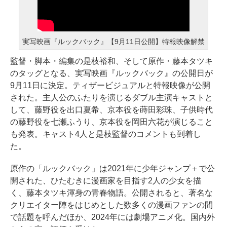
実写映画『ルックバック』【9月11日公開】特報映像解禁
監督・脚本・編集の是枝裕和、そして原作・藤本タツキ
のタッグとなる、実写映画『ルックバック』の公開日が
9月11日に決定。ティザービジュアルと特報映像が公開
された。主人公のふたりを演じるダブル主演キャストと
して、藤野役を出口夏希、京本役を蒔田彩珠、子供時代
の藤野役を七瀬ふうり、京本役を岡田六花が演じること
も発表。キャスト4人と是枝監督のコメントも到着し
た。
原作の「ルックバック」は2021年に少年ジャンプ＋で公
開された、ひたむきに漫画家を目指す2人の少女を描
く、藤本タツキ渾身の青春物語。公開されると、著名な
クリエイター陣をはじめとした数多くの漫画ファンの間
で話題を呼んだほか、2024年には劇場アニメ化。国内外