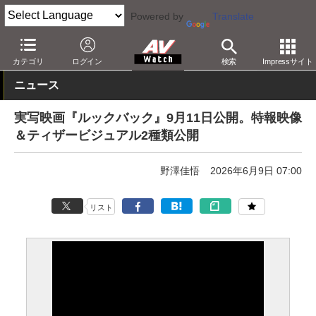
Powered by
Translate
AV Watch
コンテンツ・サービス
映画
映画作品
カテゴリ
ログイン
検索
Impressサイト
ニュース
実写映画『ルックバック』9月11日公開。特報映像
＆ティザービジュアル2種類公開
野澤佳悟
2026年6月9日 07:00
リスト