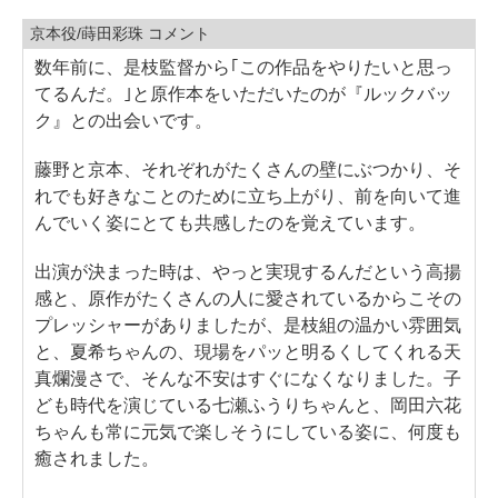
京本役/蒔田彩珠 コメント
数年前に、是枝監督から｢この作品をやりたいと思っ
てるんだ。｣と原作本をいただいたのが『ルックバッ
ク』との出会いです。
藤野と京本、それぞれがたくさんの壁にぶつかり、そ
れでも好きなことのために立ち上がり、前を向いて進
んでいく姿にとても共感したのを覚えています。
出演が決まった時は、やっと実現するんだという高揚
感と、原作がたくさんの人に愛されているからこその
プレッシャーがありましたが、是枝組の温かい雰囲気
と、夏希ちゃんの、現場をパッと明るくしてくれる天
真爛漫さで、そんな不安はすぐになくなりました。子
ども時代を演じている七瀬ふうりちゃんと、岡田六花
ちゃんも常に元気で楽しそうにしている姿に、何度も
癒されました。