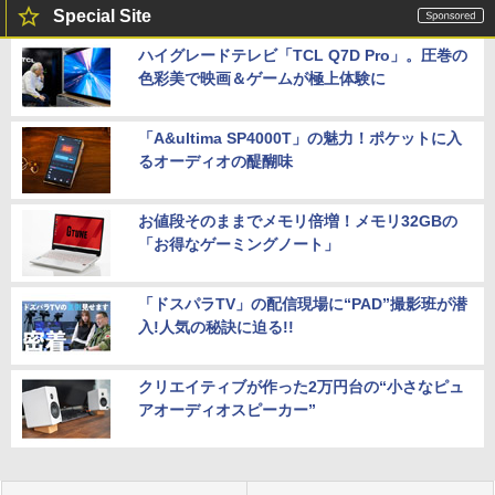
Special Site
ハイグレードテレビ「TCL Q7D Pro」。圧巻の
色彩美で映画＆ゲームが極上体験に
「A&ultima SP4000T」の魅力！ポケットに入
るオーディオの醍醐味
お値段そのままでメモリ倍増！メモリ32GBの
「お得なゲーミングノート」
「ドスパラTV」の配信現場に“PAD”撮影班が潜
入!人気の秘訣に迫る!!
クリエイティブが作った2万円台の“小さなピュ
アオーディオスピーカー”