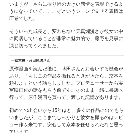
いますが、さらに振り幅の大きい感情を表現できるよ
うになっていて、ここぞというシーンで見せる表情は
圧巻でした。
そういった成長と、変わらない天真爛漫さが彼女の中
に同居していることが非常に魅力的で、藤野を見事に
演じ切ってくれました。
―京本役・蒔田彩珠さん
原作漫画を読んだ後に、蒔田さんとお会いする機会が
あり、「もしこの作品を撮れるときがきたら、京本を
頼むよ」という話をしました。プロデューサーから実
写映画化の話をもらう前です。そのまま一緒に書店へ
行って、原作漫画を買って、渡した記憶があります。
初めての出会いから15年ほど、多くの作品に出てもら
いましたが、ここまでしっかりと彼女を撮るのはデビ
ュー作以来です。安心して京本を任せられたなと思っ
ています。