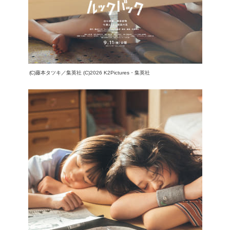
(C)藤本タツキ／集英社 (C)2026 K2Pictures・集英社