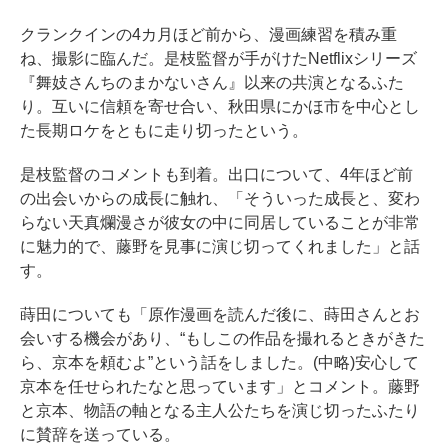
クランクインの4カ月ほど前から、漫画練習を積み重
ね、撮影に臨んだ。是枝監督が手がけたNetflixシリーズ
『舞妓さんちのまかないさん』以来の共演となるふた
り。互いに信頼を寄せ合い、秋田県にかほ市を中心とし
た長期ロケをともに走り切ったという。
是枝監督のコメントも到着。出口について、4年ほど前
の出会いからの成長に触れ、「そういった成長と、変わ
らない天真爛漫さが彼女の中に同居していることが非常
に魅力的で、藤野を見事に演じ切ってくれました」と話
す。
蒔田についても「原作漫画を読んだ後に、蒔田さんとお
会いする機会があり、“もしこの作品を撮れるときがきた
ら、京本を頼むよ”という話をしました。(中略)安心して
京本を任せられたなと思っています」とコメント。藤野
と京本、物語の軸となる主人公たちを演じ切ったふたり
に賛辞を送っている。