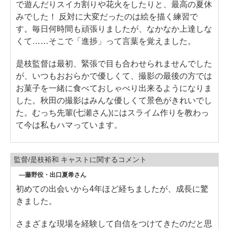
で遊んだりスイカ割りや花火をしたりと、最高の夏休
みでした！ 反対に大変だったのは絵を描く練習で
す。毎日何時間も頑張りましたが、なかなか上達しな
くて……そこで「進捗」って言葉を覚えました。
是枝監督は最初、緊張で目も合わせられませんでした
が、いつもおおらかで優しくて、撮影の最後の方では
お菓子を一緒に食べておしゃべり出来るようになりま
した。秋田の撮影はみんな優しくて景色がきれいでし
た。むっち先輩(七瀬さん)にはスライム作りを教わっ
て今は私もハマっています。
監督/是枝裕和 キャストに関するコメント
―藤野役・出口夏希さん
初めての出会いから4年ほど経ちましたが、成長に驚
きました。
さまざまな現場を経験して自信をつけてきたのだと思