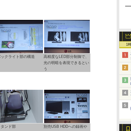
1
バックライト部の構造
高精度なLED部分制御で、
光の明暗を表現できるとい
う
スタンド部
別売USB HDDへの録画や