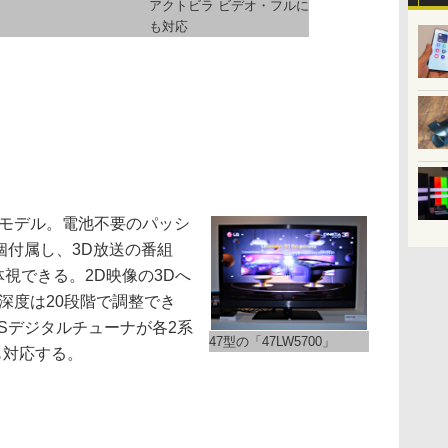
アクトビラ ビデオ・フルに
も対応
モデル。電池不要のパッシ
2個付属し、3D放送の番組
立体視できる。2D映像の3Dへ
深度は20段階で調整でき
度CSデジタルチューナが各2系
47型の「47LW5700」
も対応する。