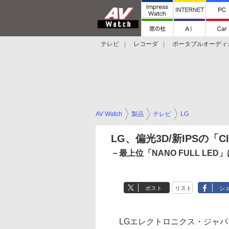
テレビ
レコーダ
ポータブルオーディ
スマートスピーカー
デジカメ
プロジ
AV Watch
製品
テレビ
LG
LG、偏光3D/新IPSの「
－最上位「NANO FULL LED
ポスト
リスト
シ
LGエレクトロニクス・ジャパ