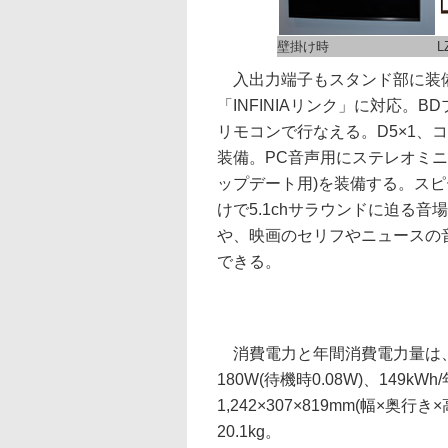
壁掛け時
L
入出力端子もスタンド部に装備。H
「INFINIAリンク」に対応
リモコンで行なえる。D5×1、コンポ
装備。PC音声用にステレオミニ入力
ップデート用)を装備する。スピ
けで5.1chサラウンドに迫る
や、映画のセリフやニュースの音
できる。
消費電力と年間消費電力量は、55型
180W(待機時0.08W)、149
1,242×307×819mm(幅×奥行き×
20.1kg。