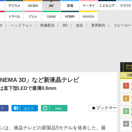
オ
ヘッドフォン
映像配信
BD
放送
業界動向
スピーカー
ェクタ
PS4
BDプレーヤー
映像配信
BD
1
CINEMA 3D」など新液晶テレビ
」は直下型LEDで最薄8.8mm
ブックマーク
ェア
はてブ
note
ンは、液晶テレビの新製品5モデルを発表した。最