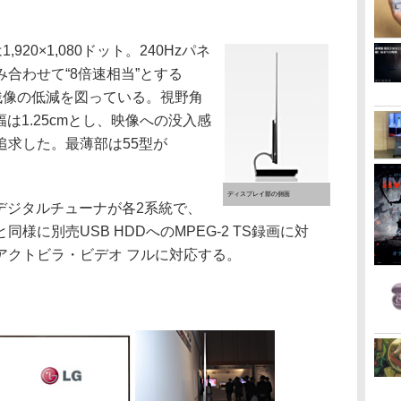
20×1,080ドット。240Hzパネ
合わせて“8倍速相当”とする
より、残像の低減を図っている。視野角
幅は1.25cmとし、映像への没入感
追求した。最薄部は55型が
ディスプレイ部の側面
Sデジタルチューナが各2系統で、
様に別売USB HDDへのMPEG-2 TS録画に対
アクトビラ・ビデオ フルに対応する。