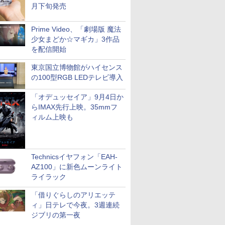
月下旬発売
Prime Video、「劇場版 魔法
少女まどか☆マギカ」3作品
を配信開始
東京国立博物館がハイセンス
の100型RGB LEDテレビ導入
「オデュッセイア」9月4日か
らIMAX先行上映。35mmフ
ィルム上映も
Technicsイヤフォン「EAH-
AZ100」に新色ムーンライト
ライラック
「借りぐらしのアリエッテ
ィ」日テレで今夜。3週連続
ジブリの第一夜