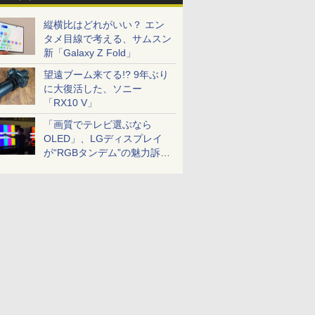
縦横比はどれがいい？ エン
タメ目線で考える、サムスン
新「Galaxy Z Fold」
望遠ブーム来てる!? 9年ぶり
に大復活した、ソニー
「RX10 V」
「画質でテレビ選ぶなら
OLED」、LGディスプレイ
が“RGBタンデム”の魅力訴
求。液晶とのガチ比較も