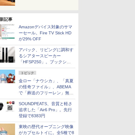
新記事
Amazonデバイス対象のサマ
ーセール。Fire TV Stick HD
が29% OFF
アバック、リビングに調和す
るシアタースピーカー
「HFSP250」。ブックシェ
ルフはペア3万円以下
トピック
金ロー「ナウシカ」、「真夏
の怪奇ファイル」、ABEMA
で「葬送のフリーレン」無料
配信など。夏の特番・配信情
SOUNDPEATS、音質と軽さ
報
追求した「Air6 Pro」。先行
登録で8383円
東映の歴代オープニング映像
がカプセルトイに。全5種で8