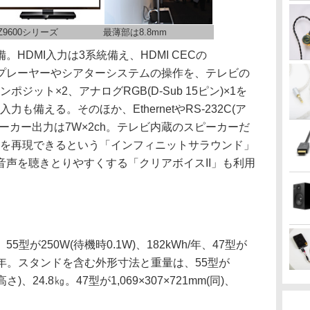
Z9600シリーズ
最薄部は8.8mm
DMI入力は3系統備え、HDMI CECの
。BDプレーヤーやシアターシステムの操作を、テレビの
ジット×2、アナログRGB(D-Sub 15ピン)×1を
も備える。そのほか、EthernetやRS-232C(ア
ーカー出力は7W×2ch。テレビ内蔵のスピーカーだ
音場を再現できるという「インフィニットサラウンド」
声を聴きとりやすくする「クリアボイスII」も利用
が250W(待機時0.1W)、182kWh/年、47型が
kWh/年。スタンドを含む外形寸法と重量は、55型が
高さ)、24.8㎏。47型が1,069×307×721mm(同)、