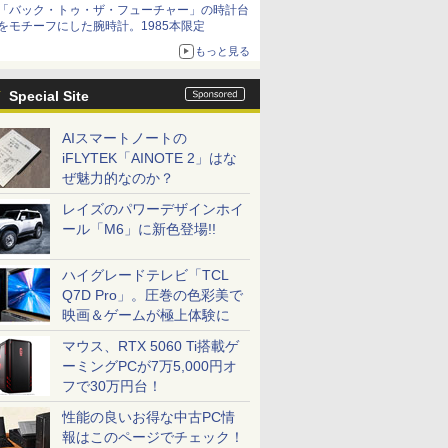
「バック・トゥ・ザ・フューチャー」の時計台
をモチーフにした腕時計。1985本限定
もっと見る
Special Site
AIスマートノートの
iFLYTEK「AINOTE 2」はな
ぜ魅力的なのか？
レイズのパワーデザインホイ
ール「M6」に新色登場!!
ハイグレードテレビ「TCL
Q7D Pro」。圧巻の色彩美で
映画＆ゲームが極上体験に
マウス、RTX 5060 Ti搭載ゲ
ーミングPCが7万5,000円オ
フで30万円台！
性能の良いお得な中古PC情
報はこのページでチェック！