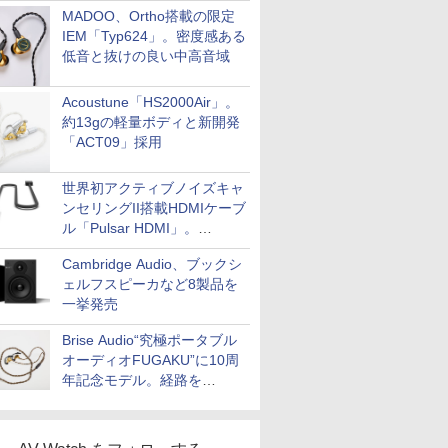
MADOO、Ortho搭載の限定
IEM「Typ624」。密度感ある
低音と抜けの良い中高音域
Acoustune「HS2000Air」。
約13gの軽量ボディと新開発
「ACT09」採用
世界初アクティブノイズキャ
ンセリングII搭載HDMIケーブ
ル「Pulsar HDMI」。
SilentPowerから
Cambridge Audio、ブックシ
ェルフスピーカなど8製品を
一挙発売
Brise Audio“究極ポータブル
オーディオFUGAKU”に10周
年記念モデル。経路を
NISHIKIで統一。400万円