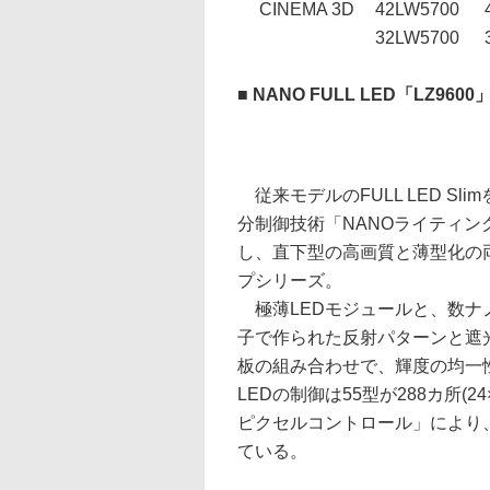
CINEMA 3D
42LW5700
32LW5700
■ NANO FULL LED「LZ9600
従来モデルのFULL LED Sl
分制御技術「NANOライティン
し、直下型の高画質と薄型化の
プシリーズ。
極薄LEDモジュールと、数ナ
子で作られた反射パターンと遮
板の組み合わせで、輝度の均一
LEDの制御は55型が288カ所(24
ピクセルコントロール」により、
ている。