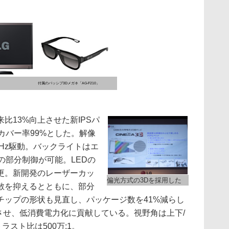
付属のパッシブ3Dメガネ「AG-F210」
13%向上させた新IPSパ
9カバー率99%とした。解像
120Hz駆動。バックライトはエ
の部分制御が可能。LEDの
更。新開発のレーザーカッ
偏光方式の3Dを採用した
散を抑えるとともに、部分
チップの形状も見直し、パッケージ数を41%減らし
上させ、低消費電力化に貢献している。視野角は上下/
ラスト比は500万:1。