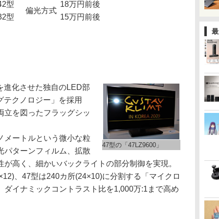
42型
18万円前後
偏光方式
32型
15万円前後
最
」
imを進化させた独自のLED部
グテクノロジー」を採用
両立を図ったフラッグシッ
ノメートルという微小な粒
47型の「47LZ9600」
光パターンフィルム、拡散
性が高く、細かいバックライトの部分制御を実現。
×12)、47型は240カ所(24×10)に分割する「マイクロ
ダイナミックコントラスト比を1,000万:1まで高め