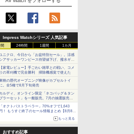
AV Watch をフォローする
Impress Watchシリーズ 人気記事
時間
24時間
1週間
1カ月
ユニクロ、今日から「お盆特別セール」。涼感
シアサッカーワンピース待望値下げ、撥水ギア
ショーツは1990円に
【家電レビュー】手ごわい雑草との戦い、コメ
リの草刈機で完全勝利 掃除機感覚で使えた
東映の歴代オープニング映像がカプセルトイ
に。全5種で8月下旬発売
カルディ、オンライン限定「ネコバッグ＆タン
ブラーセット」を一般販売。7月の抽選販売の
当選無効分
「オクトパストラベラー」70%オフで1,643
円！ もうすぐ終了のセール情報まとめ【8月8日
更新】
もっと見る
ニンテンドーeショップでは「大神 絶景版」が
67%オフで990円
おすすめ記事