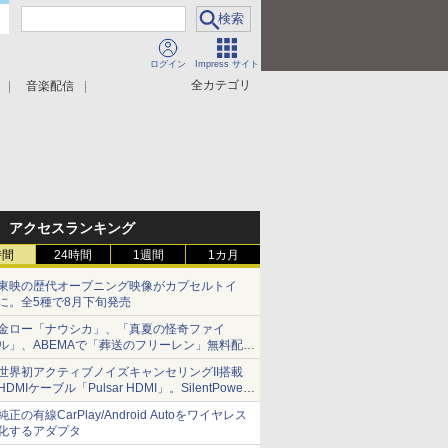
ログイン
Impress サイト
全カテゴリ
音楽配信
アクセスランキング
時間
24時間
1週間
1カ月
東映の歴代オープニング映像がカプセルトイ
に。全5種で8月下旬発売
金ロー「ナウシカ」、「真夏の怪奇ファイ
ル」、ABEMAで「葬送のフリーレン」無料配信
など。夏の特番・配信情報
世界初アクティブノイズキャンセリングII搭載
HDMIケーブル「Pulsar HDMI」。SilentPower
から
純正の有線CarPlay/Android Autoをワイヤレス
化するアダプタ