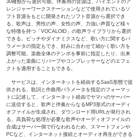
30種類から選択可能。伴奏用の音源は、ハイエンドのア
レンジャーワークステーションなどで使用されているソ
フト音源をもとに開発されたソフト音源から選択でき
る。歌声は、男性の声、女性の声、力強い声質など様々
な特徴を持つ「VOCALOID」の歌声ライブラリから選択
できる。ピッチやダイナミクスなど、歌い方に関するパ
ラメータの指定もでき、好みに合わせて細かく歌い方を
調整可能。楽曲全体のテンポを事前に指定したり、出来
上がった楽曲にリバーブやコンプレッサーなどのエフェ
クトを適用することもできる。
サービスは、インターネットを経由するSaaS形態で提
供される。歌詞と作曲用パラメータを指定のフォーマッ
トに記述して、インターネット経由でヤマハのサーバー
に送信すると、歌声と伴奏からなるMP3形式のオーディ
オファイルが生成され、ダウンロード用URLが発行され
る。高負荷な処理が必要な歌声やオーディオファイルの
合成はサーバー側で行なわれるため、スマートフォンや
PCなど、インターネット接続とオーディオ再生ができる