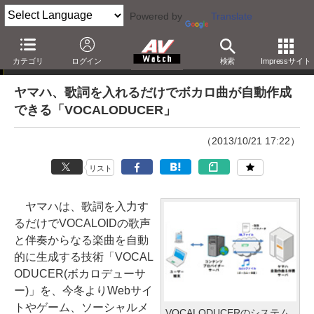
Powered by
Translate
ニュース
カテゴリ
ログイン
検索
Impressサイト
ヤマハ、歌詞を入れるだけでボカロ曲が自動作成
できる「VOCALODUCER」
（2013/10/21 17:22）
リスト
ヤマハは、歌詞を入力す
るだけでVOCALOIDの歌声
と伴奏からなる楽曲を自動
的に生成する技術「VOCAL
ODUCER(ボカロデューサ
ー)」を、今冬よりWebサイ
トやゲーム、ソーシャルメ
VOCALODUCERのシステム