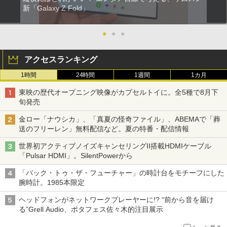
新「Galaxy Z Fold」
●
●
●
アクセスランキング
1時間
24時間
1週間
1カ月
東映の歴代オープニング映像がカプセルトイに。全5種で8月下
旬発売
金ロー「ナウシカ」、「真夏の怪奇ファイル」、ABEMAで「葬
送のフリーレン」無料配信など。夏の特番・配信情報
世界初アクティブノイズキャンセリングII搭載HDMIケーブル
「Pulsar HDMI」。SilentPowerから
「バック・トゥ・ザ・フューチャー」の時計台をモチーフにした
腕時計。1985本限定
ヘッドフォンがネットワークプレーヤーに!? “前から音を届け
る”Grell Audio、ポタフェス佐々木的注目展示