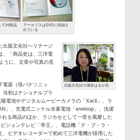
で34商品
アーカブスはDVDに収録さ
れている
た出版文化社ヘリテージ
は、「商品史は、三洋電
るように、文章や写真の見
下電器（現パナソニッ
出版文化社の溜谷はるか氏
、当初はナショナルブラ
陽電池やデジタルムービーカメラの「Xacti」、ラ
N」、充電式ニッケル水素電池「eneloop」、洗濯
売される商品のほか、ラジカセとして一世を風靡した
イビジョンテレビ「帝王」、電話機「テ・ブ・ラ・
え、ビデオレコーダーで初めて三洋電機が採用した