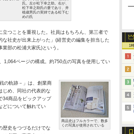
氏。左が松下幸之助。右が、
松下幸之助氏の妻であり、井
植歳男氏の実姉である松下む
めの氏
立つことを重視した。社員はもちろん、第三者で
的な社史が出来上がった」(経営史の編集を担当した
1
事業部の松浦大家氏)という。
1,064ページの構成。約750点の写真を使用してい
戦の軌跡－」は、創業商
はじめ、同社の代表的な
で34商品をピックアップ
などについて触れてい
商品史はフルカラーで、数多
くの写真が使用されている
の歴史をつづるだけでな