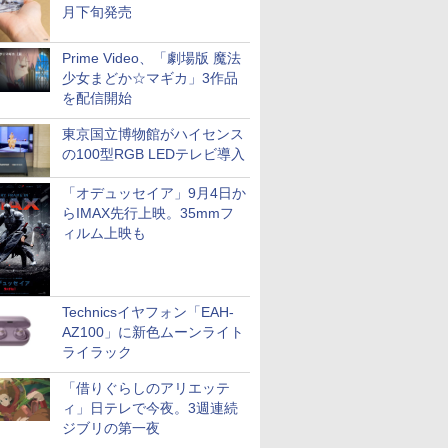
月下旬発売
Prime Video、「劇場版 魔法
少女まどか☆マギカ」3作品
を配信開始
東京国立博物館がハイセンス
の100型RGB LEDテレビ導入
「オデュッセイア」9月4日か
らIMAX先行上映。35mmフ
ィルム上映も
Technicsイヤフォン「EAH-
AZ100」に新色ムーンライト
ライラック
「借りぐらしのアリエッテ
ィ」日テレで今夜。3週連続
ジブリの第一夜