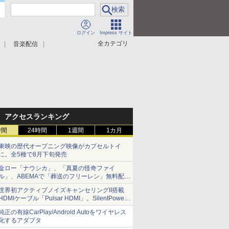
ログイン
Impress サイト
全カテゴリ
音楽配信
アクセスランキング
時間
24時間
1週間
1カ月
東映の歴代オープニング映像がカプセルトイ
に。全5種で8月下旬発売
金ロー「ナウシカ」、「真夏の怪奇ファイ
ル」、ABEMAで「葬送のフリーレン」無料配信
など。夏の特番・配信情報
世界初アクティブノイズキャンセリングII搭載
HDMIケーブル「Pulsar HDMI」。SilentPower
から
純正の有線CarPlay/Android Autoをワイヤレス
化するアダプタ