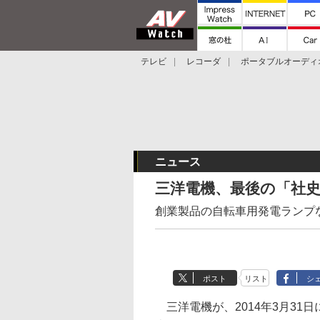
テレビ
レコーダ
ポータブルオーディ
スマートスピーカー
デジカメ
プロジ
ニュース
三洋電機、最後の「社史
創業製品の自転車用発電ランプな
ポスト
リスト
シ
三洋電機が、2014年3月31