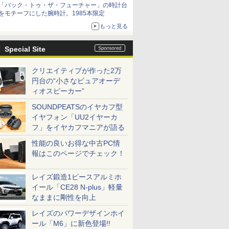
「バック・トゥ・ザ・フューチャー」の時計台
をモチーフにした腕時計。1985本限定
もっと見る
Special Site
クリエイティブが作った2万
円台の“小さなピュアオーデ
ィオスピーカー”
SOUNDPEATSのイヤカフ型
イヤフォン「UU2イヤーカ
フ」をイヤカフマニアが語る
性能の良いお得な中古PC情
報はこのページでチェック！
レイズ鍛造1ピースアルミホ
イール「CE28 N-plus」軽量
なままに剛性を向上
レイズのパワーデザインホイ
ール「M6」に新色登場!!