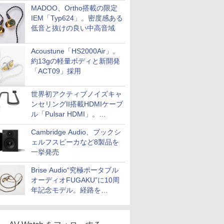
MADOO、Ortho搭載の限定
IEM「Typ624」。密度感ある
低音と抜けの良い中高音域
Acoustune「HS2000Air」。
約13gの軽量ボディと新開発
「ACT09」採用
世界初アクティブノイズキャ
ンセリングII搭載HDMIケーブ
ル「Pulsar HDMI」。
SilentPowerから
Cambridge Audio、ブックシ
ェルフスピーカなど8製品を
一挙発売
Brise Audio“究極ポータブル
オーディオFUGAKU”に10周
年記念モデル。経路を
NISHIKIで統一。400万円