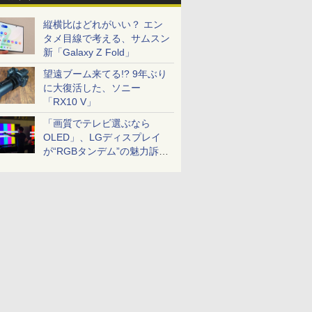
縦横比はどれがいい？ エン
タメ目線で考える、サムスン
新「Galaxy Z Fold」
望遠ブーム来てる!? 9年ぶり
に大復活した、ソニー
「RX10 V」
「画質でテレビ選ぶなら
OLED」、LGディスプレイ
が“RGBタンデム”の魅力訴
求。液晶とのガチ比較も