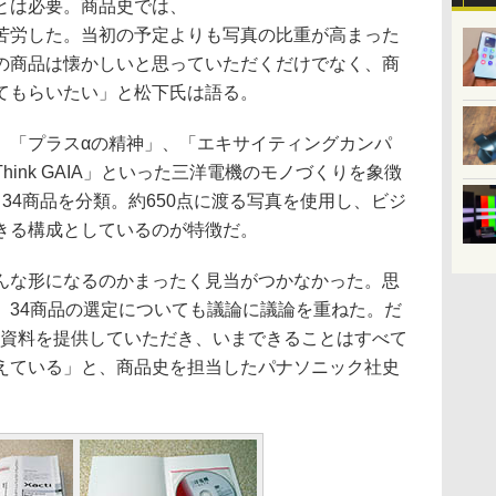
とは必要。商品史では、
苦労した。当初の予定よりも写真の比重が高まった
の商品は懐かしいと思っていただくだけでなく、商
てもらいたい」と松下氏は語る。
「プラスαの精神」、「エキサイティングカンパ
ink GAIA」といった三洋電機のモノづくりを象徴
34商品を分類。約650点に渡る写真を使用し、ビジ
きる構成としているのが特徴だ。
な形になるのかまったく見当がつかなかった。思
、34商品の選定についても議論に議論を重ねた。だ
も資料を提供していただき、いまできることはすべて
えている」と、商品史を担当したパナソニック社史