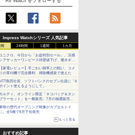
AV Watch をフォローする
Impress Watchシリーズ 人気記事
時間
24時間
1週間
1カ月
ユニクロ、今日から「お盆特別セール」。涼感
シアサッカーワンピース待望値下げ、撥水ギア
ショーツは1990円に
【家電レビュー】手ごわい雑草との戦い、コメ
リの草刈機で完全勝利 掃除機感覚で使えた
NTT島田社長、ソフトバンクのセブン出資に「d
ポイント使えるようにして」
カルディ、オンライン限定「ネコバッグ＆タン
ブラーセット」を一般販売。7月の抽選販売の
当選無効分
東映の歴代オープニング映像がカプセルトイ
に。全5種で8月下旬発売
もっと見る
おすすめ記事