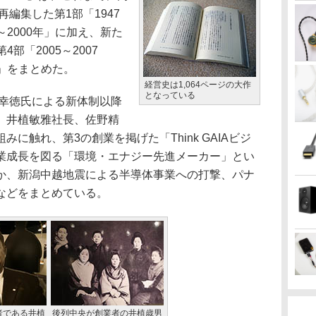
再編集した第1部「1947
年～2000年」に加え、新た
4部「2005～2007
年」をまとめた。
経営史は1,064ページの大作
となっている
野幸徳氏による新体制以降
、井植敏雅社長、佐野精
に触れ、第3の創業を掲げた「Think GAIAビジ
業成長を図る「環境・エナジー先進メーカー」とい
か、新潟中越地震による半導体事業への打撃、パナ
などをまとめている。
者である井植
後列中央が創業者の井植歳男