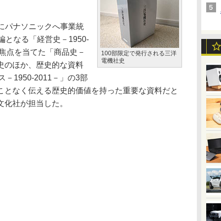
月にパナソニックへ事業統
となる「経営史－1950-
に焦点を当てた「商品史－
100部限定で発行される三洋
電機社史
史のほか、歴史的な資料
1950-2011－」の3部
ことなく伝える歴史的価値を持った重要な資料だと
文化社が担当した。