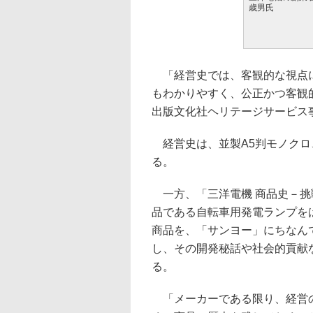
歳男氏
「経営史では、客観的な視点に
もわかりやすく、公正かつ客観
出版文化社ヘリテージサービス
経営史は、並製A5判モノクロ、
る。
一方、「三洋電機 商品史－挑
品である自転車用発電ランプを
商品を、「サンヨー」にちなん
し、その開発秘話や社会的貢献
る。
「メーカーである限り、経営