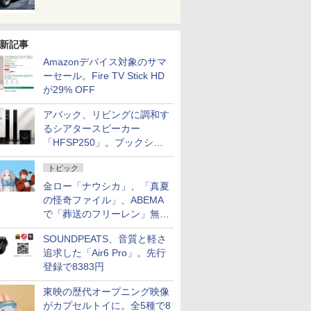
新記事
Amazonデバイス対象のサマ
ーセール。Fire TV Stick HD
が29% OFF
アバック、リビングに調和す
るシアタースピーカー
「HFSP250」。ブックシェ
ルフはペア3万円以下
トピック
金ロー「ナウシカ」、「真夏
の怪奇ファイル」、ABEMA
で「葬送のフリーレン」無料
配信など。夏の特番・配信情
SOUNDPEATS、音質と軽さ
報
追求した「Air6 Pro」。先行
登録で8383円
東映の歴代オープニング映像
がカプセルトイに。全5種で8