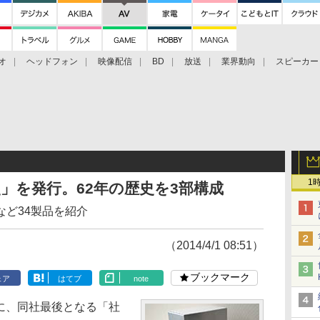
オ
ヘッドフォン
映像配信
BD
放送
業界動向
スピーカー
ェクタ
PS4
BDプレーヤー
映像配信
BD
1
」を発行。62年の歴史を3部構成
ど34製品を紹介
（2014/4/1 08:51）
ブックマーク
ェア
はてブ
note
日に、同社最後となる「社