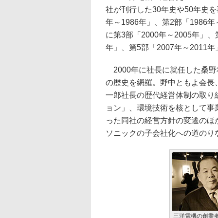
社が刊行した30年史や50年史を
年～1986年」、第2部「1986
に第3部「2000年～2005年」、第
年」、第5部「2007年～2011
2000年に社長に就任した桑
の歴史を網羅。野中ともよ会長
一郎社長の歴代経営体制の取り組み
ョン」、環境技術を核として事
った同社の経営方針の変遷のほ
ソニックの子会社化への道のり
三洋電機の創業