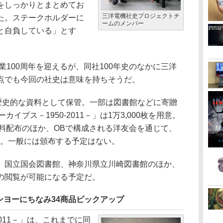
をしっかりとまとめてお
三洋電機社史プロジェクトチ
た。ステークホルダーに
ームのメンバー
と自負している」とす
業100周年を迎えるが、同社100年史のなかに三洋
点でも今回の社史は意味を持ちそうだ。
歴史的な資料として保管。一部は図書館などに寄贈
イブス－1950-2011－」は1万3,000枚を用意。
無料配布のほか、OBで構成される洋友会を通じて、
る。一般には頒布する予定はない。
国立国会図書館、神奈川県立川崎図書館のほか、
の閲覧が可能になる予定だ。
ンヨーにちなみ34商品ピックアップ
011－」は、これまでに同