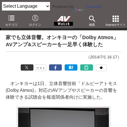
Powered by
Translate
ニュース
カテゴリ
ログイン
検索
Impressサイト
家でも立体音響。オンキヨーの「Dolby Atmos」
AVアンプ&スピーカーを一足早く体験した
（2014/7/1 16:17）
リスト
オンキヨーは1日、立体音響技術「ドルビーアトモス
(Dolby Atmos)」対応のAVアンプやスピーカーの音響を
体験できる試聴会を報道関係者向けに実施した。