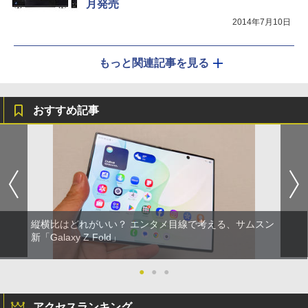
月発売
2014年7月10日
もっと関連記事を見る
おすすめ記事
縦横比はどれがいい？ エンタメ目線で考える、サムスン
新「Galaxy Z Fold」
●
●
●
アクセスランキング