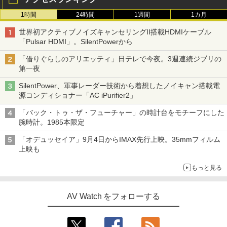
1時間
24時間
1週間
1カ月
世界初アクティブノイズキャンセリングII搭載HDMIケーブル
「Pulsar HDMI」。SilentPowerから
「借りぐらしのアリエッティ」日テレで今夜。3週連続ジブリの
第一夜
SilentPower、軍事レーダー技術から着想したノイキャン搭載電
源コンディショナー「AC iPurifier2」
「バック・トゥ・ザ・フューチャー」の時計台をモチーフにした
腕時計。1985本限定
「オデュッセイア」9月4日からIMAX先行上映。35mmフィルム
上映も
もっと見る
AV Watch をフォローする