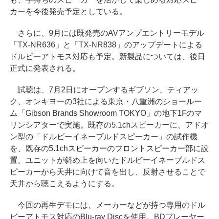
カーを今後発売予定としている。
さらに、9月には既発売のAVアンプエントリーモデル
「TX-NR636」と「TX-NR838」のアップデートによる
ドルビーアトモス対応も予定。新製品については、後日
正式に発表される。
試聴は、7月2日にオープンするギブソン、ティアッ
ク、オンキヨーの3社による東京・八重洲のショールー
ム「Gibson Brands Showroom TOKYO」の地下1Fのマ
リンシアターで実施。既存の5.1chスピーカーに、アドオ
ン型の「ドルビーイネーブルドスピーカー」の試作機
を、既存の5.1chスピーカーのフロントスピーカー部に設
置。ユニットが斜め上を向いたドルビーイネーブルドス
ピーカーから天井に向けて音を出し、反射させることで
天井から聴こえるようにする。
今回の再生デモには、メーカーなどが持つ専用のドル
ビーアトモス対応のBlu-ray Discを使用。BDプレーヤー