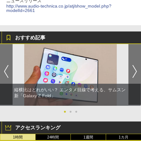
ニュースリリース
http://www.audio-technica.co.jp/atj/show_model.php?
modelId=2661
おすすめ記事
縦横比はどれがいい？ エンタメ目線で考える、サムスン
新「Galaxy Z Fold」
●
●
●
アクセスランキング
1時間
24時間
1週間
1カ月