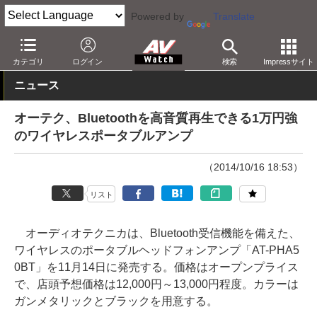
Powered by
Translate
AV Watch
製品
ヘッドフォンアンプ
オーディオテクニカ
カテゴリ
ログイン
検索
Impressサイト
ニュース
オーテク、Bluetoothを高音質再生できる1万円強
のワイヤレスポータブルアンプ
（2014/10/16 18:53）
リスト
オーディオテクニカは、Bluetooth受信機能を備えた、
ワイヤレスのポータブルヘッドフォンアンプ「AT-PHA5
0BT」を11月14日に発売する。価格はオープンプライス
で、店頭予想価格は12,000円～13,000円程度。カラーは
ガンメタリックとブラックを用意する。