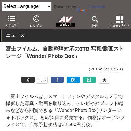
Powered by
Translate
AV Watch
製品
スマホアクセサリ
カテゴリ
ログイン
検索
Impressサイト
ニュース
富士フイルム、自動整理対応の1TB 写真/動画スト
レージ「Wonder Photo Box」
（2015/5/22 17:23）
リスト
富士フイルムは、スマートフォンやデジタルカメラで
撮影した写真・動画を取り込み、テレビやタブレット端
末などから閲覧できる「Wonder Photo Box(ワンダーフ
ォトボックス)」を6月5日に発売する。価格はオープンプ
ライスで、店頭予想価格は32,500円前後。