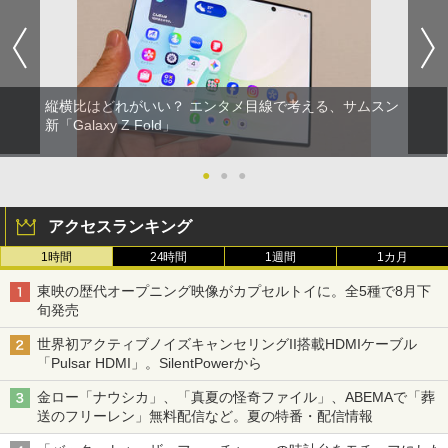
縦横比はどれがいい？ エンタメ目線で考える、サムスン
新「Galaxy Z Fold」
●
●
●
アクセスランキング
1時間
24時間
1週間
1カ月
東映の歴代オープニング映像がカプセルトイに。全5種で8月下
旬発売
世界初アクティブノイズキャンセリングII搭載HDMIケーブル
「Pulsar HDMI」。SilentPowerから
金ロー「ナウシカ」、「真夏の怪奇ファイル」、ABEMAで「葬
送のフリーレン」無料配信など。夏の特番・配信情報