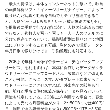
最大の特徴は、本体をインターネットに繋いで、独自
の画像解析ソフト「イメージオーガナイザー」によって
取り込んだ写真や動画を自動でカテゴリ整理できるこ
と。人物/ペット/料理/風景といった被写体別の振り分け
を撮影後に手動で行なわずに済む。人物の顔認識も自動
で行なえ、複数人が写った写真も一人一人のフォルダに
分けて保存できるという。撮影場所別に振り分けて地図
上にプロットすることも可能。単体のみで撮影データを
年月日別で振り分けでき、手動整理にも対応する。
2GBまで無料の画像保管サービス「安心バックアップ
サービス」を利用すれば、本体に保存したデータがクラ
ウドサーバーにアップロードされ、故障時などに備える
ことが可能。さらに、スマホやタブレット端末からクラ
ウドサーバーにアクセスすれば、外出先での閲覧も可
能。離れた場所に住む家族が保存データを見るといった
用途も想定している。2GB以上を利用する場合は、容量
によって異なる月額料金がかり、2〜50GBまでは400円/
月、利用できる容量が最も大きい500GB〜1TBは3,500