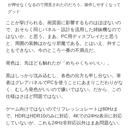
が押せなくなるので用意されたのだろう。操作しやすくなって
グッド
ことが挙げられる。画質面に影響するものはほぼないの
で、おそらく同じパネル・設計を流用した姉妹機なので
はないか、と思う。まあ、PC用ディスプレイだと思う
と、周囲の装飾はかなり邪魔である。とはいえ、外すこ
ともできない。今のところ一番の不満点だ。
発色は、先ほども触れたが「めちゃくちゃいい」。
黒はしっかり沈み込むし、各色の出方も申し分ない。筆
者はグレアパネルでPCを使うことにあまりこだわりがな
く、むしろ発色がいいので嫌いではない。だから、この
仕様はさほど問題ではない。
ゲーム向けではないのでリフレッシュレートは60Hzま
で。HDRはHDR10のみに対応、4Kでの24Hz表示に対応
していないが、これも24Hz非対応以外はまあ問題ない。