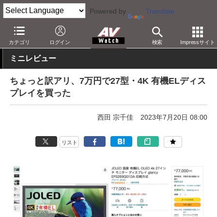
Powered by
Translate
AV Watch
製品
ディスプレイ
カテゴリ
ログイン
検索
Impressサイト
ミニレビュー
ちょっと訳アリ、7万円で27型・4K 有機ELディス
プレイを買った
西田 宗千佳
2023年7月20日 08:00
リスト