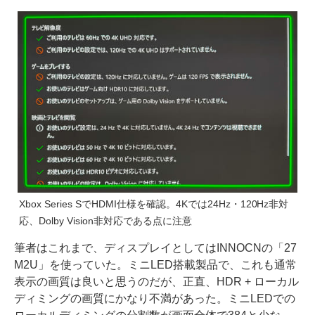
Xbox Series SでHDMI仕様を確認。4Kでは24Hz・120Hz非対
応、Dolby Vision非対応である点に注意
筆者はこれまで、ディスプレイとしてはINNOCNの「27
M2U」を使っていた。ミニLED搭載製品で、これも通常
表示の画質は良いと思うのだが、正直、HDR + ローカル
ディミングの画質にかなり不満があった。ミニLEDでの