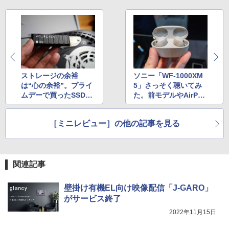
ストレージの余裕
ソニー「WF-1000XM
は“心の余裕”。プライ
5」さっそく聴いてみ
ムデーで買ったSSDを
た。前モデルやAirPod
PS5に取り付けた
s ProとNC対決
［ミニレビュー］の他の記事を見る
関連記事
壁掛け有機EL向け映像配信「J-GARO」
がサービス終了
2022年11月15日