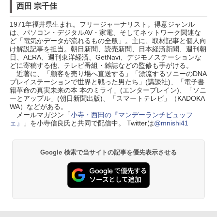
西田 宗千佳
1971年福井県生まれ。フリージャーナリスト。得意ジャンル
は、パソコン・デジタルAV・家電、そしてネットワーク関連な
ど「電気かデータが流れるもの全般」。主に、取材記事と個人向
け解説記事を担当。朝日新聞、読売新聞、日本経済新聞、週刊朝
日、AERA、週刊東洋経済、GetNavi、デジモノステーションな
どに寄稿する他、テレビ番組・雑誌などの監修も手がける。
近著に、「顧客を売り場へ直送する」「漂流するソニーのDNA
プレイステーションで世界と戦った男たち」(講談社)、「電子書
籍革命の真実未来の本 本のミライ」(エンターブレイン)、「ソニ
ーとアップル」(朝日新聞出版)、「スマートテレビ」（KADOKA
WA）などがある。
メールマガジン「
小寺・西田の『マンデーランチビュッフ
ェ』
」を小寺信良氏と共同で配信中。 Twitterは
@mnishi41
Google 検索で当サイトの記事を優先表示させる