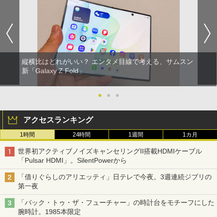
縦横比はどれがいい？ エンタメ目線で考える、サムスン
新「Galaxy Z Fold」
●
●
●
アクセスランキング
1時間
24時間
1週間
1カ月
世界初アクティブノイズキャンセリングII搭載HDMIケーブル
「Pulsar HDMI」。SilentPowerから
「借りぐらしのアリエッティ」日テレで今夜。3週連続ジブリの
第一夜
「バック・トゥ・ザ・フューチャー」の時計台をモチーフにした
腕時計。1985本限定