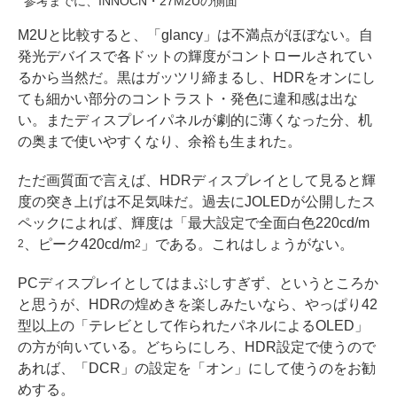
参考までに、INNOCN・27M2Uの側面
M2Uと比較すると、「glancy」は不満点がほぼない。自
発光デバイスで各ドットの輝度がコントロールされてい
るから当然だ。黒はガッツリ締まるし、HDRをオンにし
ても細かい部分のコントラスト・発色に違和感は出な
い。またディスプレイパネルが劇的に薄くなった分、机
の奥まで使いやすくなり、余裕も生まれた。
ただ画質面で言えば、HDRディスプレイとして見ると輝
度の突き上げは不足気味だ。過去にJOLEDが公開したス
ペックによれば、輝度は「最大設定で全面白色220cd/m
、ピーク420cd/m
」である。これはしょうがない。
2
2
PCディスプレイとしてはまぶしすぎず、というところか
と思うが、HDRの煌めきを楽しみたいなら、やっぱり42
型以上の「テレビとして作られたパネルによるOLED」
の方が向いている。どちらにしろ、HDR設定で使うので
あれば、「DCR」の設定を「オン」にして使うのをお勧
めする。