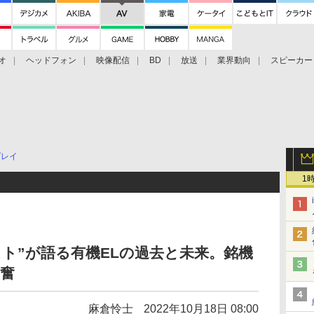
オ
ヘッドフォン
映像配信
BD
放送
業界動向
スピーカー
ェクタ
PS4
BDプレーヤー
映像配信
BD
プレイ
1
スト”が語る有機ELの過去と未来。銘機
興奮
麻倉怜士
2022年10月18日 08:00