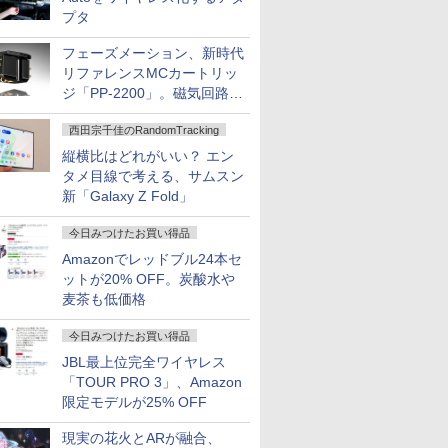
プタ
フェーズメーション、新時代
リファレンスMCカートリッ
ジ「PP-2200」。磁気回路や
ハウジングを根本から見直し
西田宗千佳のRandomTracking
縦横比はどれがいい？ エン
タメ目線で考える、サムスン
新「Galaxy Z Fold」
今日みつけたお買い得品
Amazonでレッドブル24本セ
ットが20% OFF。炭酸水や
麦茶も低価格
今日みつけたお買い得品
JBL最上位完全ワイヤレス
「TOUR PRO 3」、Amazon
限定モデルが25% OFF
現実の花火とARが融合、