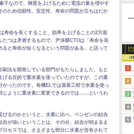
光素子なので、輝度を上げるために電流の量を増やす
そのため信頼性、安定性、寿命の問題が立ちはだか
イは寿命を長くすること、効率を上げることの2方面
ふたつは矛盾するもので、尹洙榮CTOは「寿命を長
めると寿命が短くなるという問題がある」と語って
1
印刷法を開発している部門がもたらしました。もと
上げる目的で重水素を使っていたのですが、この重
分かったのです。有機ELでは蒸着工程で水素を使っ
同じように重水素に変更できるのでは……というわ
延びるのかというと、水素に比べ、ベンゼンの結合
結合が強いということは、その分、結合が弱まるま
プロセスでは、さまざまな部分に水素が含有されて