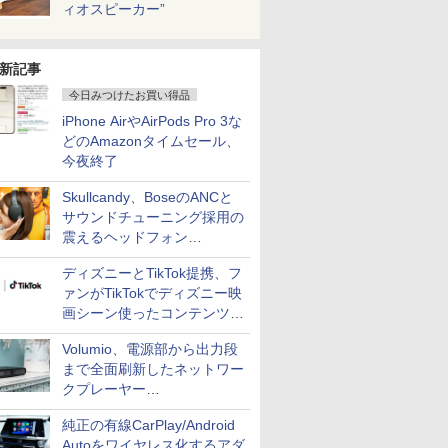
ィオスピーカー”
新記事
今日みつけたお買い得品
iPhone AirやAirPods Pro 3な
どのAmazonタイムセール、
今夜終了
Skullcandy、BoseのANCと
サウンドチューニング採用の
震えるヘッドフォン
「Crusher 1080 ANC」
ディズニーとTikTok提携、フ
ァンがTikTokでディズニー映
画シーン使ったコンテンツ制
作、Disney+にも配信
Volumio、電源部から出力段
まで全面刷新したネットワー
クプレーヤー
「Primo（2026）」
純正の有線CarPlay/Android
Autoをワイヤレス化するアダ