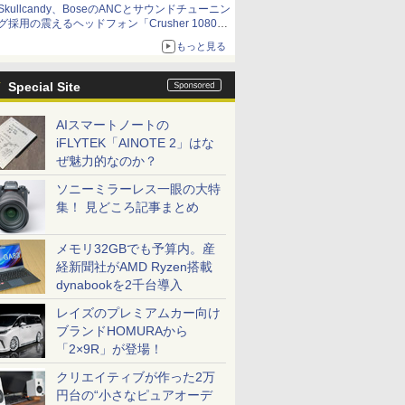
Skullcandy、BoseのANCとサウンドチューニン
グ採用の震えるヘッドフォン「Crusher 1080
ANC」
もっと見る
Special Site
AIスマートノートの
iFLYTEK「AINOTE 2」はな
ぜ魅力的なのか？
ソニーミラーレス一眼の大特
集！ 見どころ記事まとめ
メモリ32GBでも予算内。産
経新聞社がAMD Ryzen搭載
dynabookを2千台導入
レイズのプレミアムカー向け
ブランドHOMURAから
「2×9R」が登場！
クリエイティブが作った2万
円台の“小さなピュアオーデ