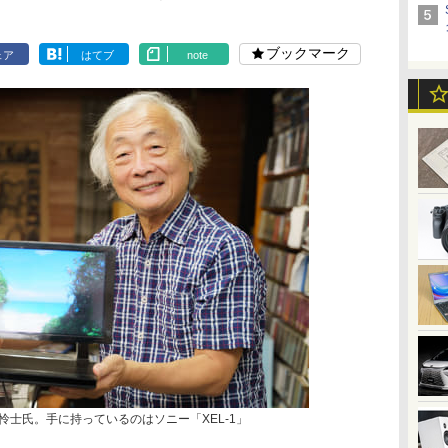
ブックマーク
ェア
はてブ
note
倉怜士氏。手に持っているのはソニー「XEL-1」