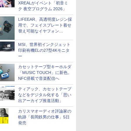
XREALがイベント「初音ミ
ク 夜空プログラム 2026」
LIFEEAR、高透明度レジン採
用で、フェイスプレート着せ
替え可能なイヤフォン
「Nova Shell」
MSI、世界初インクジェット
印刷有機ELの27型4Kモニタ
ー
カセットテープ型キーホルダ
「MUSIC TOUCH」に新色。
NFC搭載で音楽配信へ
ティアック、カセットテープ
などをデジタル化する「思い
出アーカイブ推進活動」
カリスマオーディオ評論家の
軌跡「長岡鉄男の仕事」5日
発売