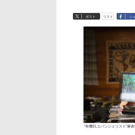
ポスト
リスト
シ
“有機ELエバンジェリスト”麻