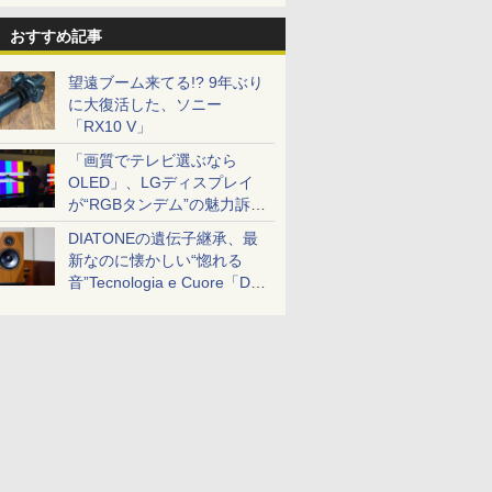
おすすめ記事
望遠ブーム来てる!? 9年ぶり
に大復活した、ソニー
「RX10 V」
「画質でテレビ選ぶなら
OLED」、LGディスプレイ
が“RGBタンデム”の魅力訴
求。液晶とのガチ比較も
DIATONEの遺伝子継承、最
新なのに懐かしい“惚れる
音”Tecnologia e Cuore「DS-
TC52B」を聴く