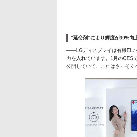
“延命剤”により輝度が30%向上
――LGディスプレイは有機EL
力を入れています。1月のCESで
公開していて、これはさっそく