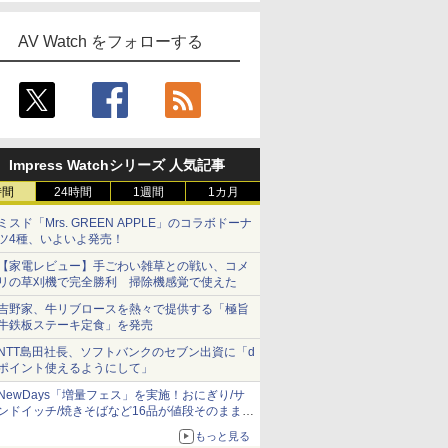
AV Watch をフォローする
Impress Watchシリーズ 人気記事
時間
24時間
1週間
1カ月
ミスド「Mrs. GREEN APPLE」のコラボドーナ
ツ4種、いよいよ発売！
【家電レビュー】手ごわい雑草との戦い、コメ
リの草刈機で完全勝利 掃除機感覚で使えた
吉野家、牛リブロースを熱々で提供する「極旨
牛鉄板ステーキ定食」を発売
NTT島田社長、ソフトバンクのセブン出資に「d
ポイント使えるようにして」
NewDays「増量フェス」を実施！おにぎり/サ
ンドイッチ/焼きそばなど16品が値段そのままで
ボリュームアップ
もっと見る