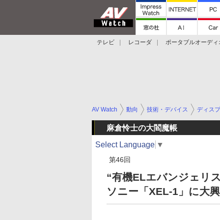
テレビ
レコーダ
ポータブルオーディ
スマートスピーカー
デジカメ
プロジ
AV Watch
動向
技術・デバイス
ディス
麻倉怜士の大閻魔帳
Select Language
▼
第46回
“有機ELエバンジェリ
ソニー「XEL-1」に大