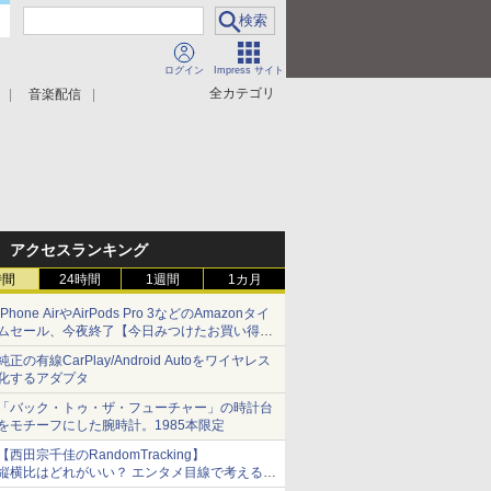
ログイン
Impress サイト
全カテゴリ
音楽配信
アクセスランキング
時間
24時間
1週間
1カ月
iPhone AirやAirPods Pro 3などのAmazonタイ
ムセール、今夜終了【今日みつけたお買い得
品】
純正の有線CarPlay/Android Autoをワイヤレス
化するアダプタ
「バック・トゥ・ザ・フューチャー」の時計台
をモチーフにした腕時計。1985本限定
【西田宗千佳のRandomTracking】
縦横比はどれがいい？ エンタメ目線で考える、
サムスン新「Galaxy Z Fold」