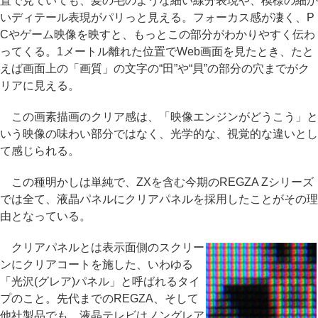
置で見ていても、髪の毛のような細い線分表現や、模様の細か
いディテール表現がパリっと見える。フォーカス感が凄く、P
Cやゲーム映像を映すと、もっとこの部分がわかりやすく伝わ
ってくる。1メートル離れた位置でWeb画面を見たとき、たと
えば画面上の「画質」の文字の“田”や“貝”の部分の穴までがク
リアに見える。
この画素描画のクリア感は、「映像エンジンがどうこう」と
いう映像の味わい部分ではなく、光学的な、視覚的な違いとし
て感じられる。
この種明かしは単純で、ZXを含む今期のREGZA Zシリーズ
では全て、液晶パネルにクリアパネルを採用したことがその理
由となっている。
クリアパネルとは表示面側のスクリー
ンにクリアコートを施した、いわゆる
「光沢(グレア)パネル」と呼ばれるタイ
プのこと。先代までのREGZA、そして
他社製品でも、液晶テレビはノングレア