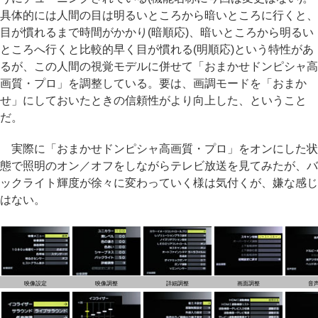
具体的には人間の目は明るいところから暗いところに行くと、
目が慣れるまで時間がかかり(暗順応)、暗いところから明るい
ところへ行くと比較的早く目が慣れる(明順応)という特性があ
るが、この人間の視覚モデルに併せて「おまかせドンピシャ高
画質・プロ」を調整している。要は、画調モードを「おまか
せ」にしておいたときの信頼性がより向上した、ということ
だ。
実際に「おまかせドンピシャ高画質・プロ」をオンにした状
態で照明のオン／オフをしながらテレビ放送を見てみたが、バ
ックライト輝度が徐々に変わっていく様は気付くが、嫌な感じ
はない。
映像設定
映像調整
詳細調整
画面調整
音