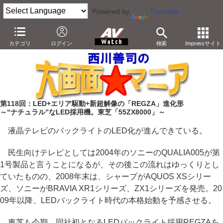
Powered by
Translate
AV Watch
製品
テレビ
東芝
カテゴリ
ログイン
検索
Impressサイト
第118回：LED+エリア駆動+新超解像の「REGZA」進化形
～“ナチュラル”なLED採用機。東芝「55ZX8000」～
液晶テレビのバックライトのLED化が進んできている。
民生向けテレビとしては2004年のソニーのQUALIA005が第
1号製品と言うことになるが、その後この流れはゆっくりとし
ていたものの、2008年末は、シャープがAQUOS XSシリー
ズ、ソニーがBRAVIA XR1シリーズ、ZX1シリーズを発売。20
09年以降、LEDバックライト時代の本格始動を予感させる。
東芝も今期、同社初となるLEDバックライト採用REGZAを