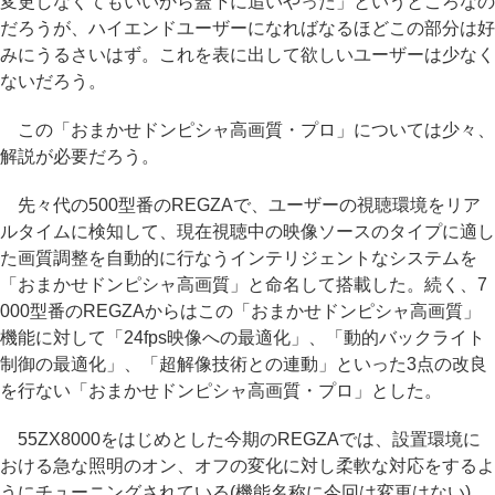
変更しなくてもいいから蓋下に追いやった」というところなの
だろうが、ハイエンドユーザーになればなるほどこの部分は好
みにうるさいはず。これを表に出して欲しいユーザーは少なく
ないだろう。
この「おまかせドンピシャ高画質・プロ」については少々、
解説が必要だろう。
先々代の500型番のREGZAで、ユーザーの視聴環境をリア
ルタイムに検知して、現在視聴中の映像ソースのタイプに適し
た画質調整を自動的に行なうインテリジェントなシステムを
「おまかせドンピシャ高画質」と命名して搭載した。続く、7
000型番のREGZAからはこの「おまかせドンピシャ高画質」
機能に対して「24fps映像への最適化」、「動的バックライト
制御の最適化」、「超解像技術との連動」といった3点の改良
を行ない「おまかせドンピシャ高画質・プロ」とした。
55ZX8000をはじめとした今期のREGZAでは、設置環境に
おける急な照明のオン、オフの変化に対し柔軟な対応をするよ
うにチューニングされている(機能名称に今回は変更はない)。