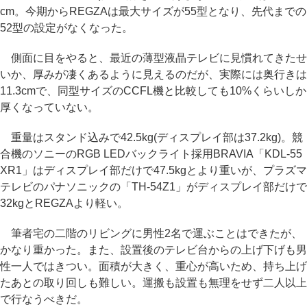
cm。今期からREGZAは最大サイズが55型となり、先代までの
52型の設定がなくなった。
側面に目をやると、最近の薄型液晶テレビに見慣れてきたせ
いか、厚みが凄くあるように見えるのだが、実際には奥行きは
11.3cmで、同型サイズのCCFL機と比較しても10%くらいしか
厚くなっていない。
重量はスタンド込みで42.5kg(ディスプレイ部は37.2kg)。競
合機のソニーのRGB LEDバックライト採用BRAVIA「KDL-55
XR1」はディスプレイ部だけで47.5kgとより重いが、プラズマ
テレビのパナソニックの「TH-54Z1」がディスプレイ部だけで
32kgとREGZAより軽い。
筆者宅の二階のリビングに男性2名で運ぶことはできたが、
かなり重かった。また、設置後のテレビ台からの上げ下げも男
性一人ではきつい。面積が大きく、重心が高いため、持ち上げ
たあとの取り回しも難しい。運搬も設置も無理をせず二人以上
で行なうべきだ。