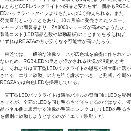
ほとんどCCFLバックライトの液晶と変わらず、価格もRGB-L
EDバックライトタイプよりもだいぶ低く抑えられる。まだ、
発売直前ということもあり、10カ月前に発売されたソニー、
シャープの両製品より、ZX8000シリーズが高めのようだが、
製造コスト(LED部品点数や駆動基板)のことまでを考えれば、
いずれはREGZAの方が安くなる可能性が高いだろう。
東芝では、一般的な映像ソースが広色域を前提に作られてい
ないため、RGB-LEDの良さが活かされる状況が限定的と考
え、それよりは直下型LEDバックライトの恩恵が最大限に活か
される「エリア駆動」の方を強く訴求すべき、と判断。今期の
REGZAでは白色LEDを採用している。
直下型LEDバックライトは液晶パネルの背面側にLEDを配列
させるが、全部のLEDを同じ明るさで光らせるのではなく、液
晶パネル側に表示する映像の明暗にシンクロしてLEDの明るさ
を個別に駆動しようとするのが「エリア駆動」だ。