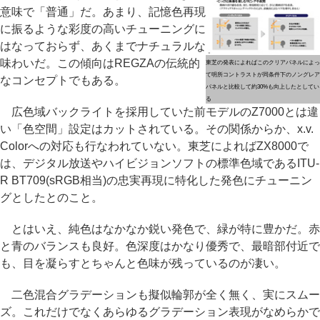
意味で「普通」だ。あまり、記憶色再現
に振るような彩度の高いチューニングに
はなっておらず、あくまでナチュラルな
味わいだ。この傾向はREGZAの伝統的
東芝の発表によればこのクリアパネルによっ
て明所コントラストが同条件下のノングレア
なコンセプトでもある。
パネルと比較して約30%も向上したとしてい
る
広色域バックライトを採用していた前モデルのZ7000とは違
い「色空間」設定はカットされている。その関係からか、x.v.
Colorへの対応も行なわれていない。東芝によればZX8000で
は、デジタル放送やハイビジョンソフトの標準色域であるITU-
R BT709(sRGB相当)の忠実再現に特化した発色にチューニン
グとしたとのこと。
とはいえ、純色はなかなか鋭い発色で、緑が特に豊かだ。赤
と青のバランスも良好。色深度はかなり優秀で、最暗部付近で
も、目を凝らすとちゃんと色味が残っているのが凄い。
二色混合グラデーションも擬似輪郭が全く無く、実にスムー
ズ。これだけでなくあらゆるグラデーション表現がなめらかで