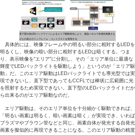
直下型白色LEDバックライトによるエリア駆動発光により、液晶パネルで自発光画素さな
がらの高さのインフレーム・コントラストを実現する
具体的には、映像フレーム中の明るい部分に相対するLEDを
明るくし、映像の暗い部分に相対するLEDは暗くする。つま
り、表示映像を“エリア”に分割し、その「エリア単位に最適な
輝度でLEDバックライトを駆動しよう」というのが「エリア駆
動」だ。このエリア駆動はLEDバックライトでも導光型では実
現できないし、直下型であってもCCFLでは棒状に広範囲に光
を照射するため実現できない。直下型のLEDバックライトだか
ら出来るのがエリア駆動なのだ。
エリア駆動は、そのエリア単位を十分細かく駆動できれば、
「明るい画素は明るく、暗い画素は暗く」が実現でき、いわば
プラズマやブラウン管などと同じ、画素自体が発光する自発光
画素を擬似的に再現できることになる。このエリア駆動の精度