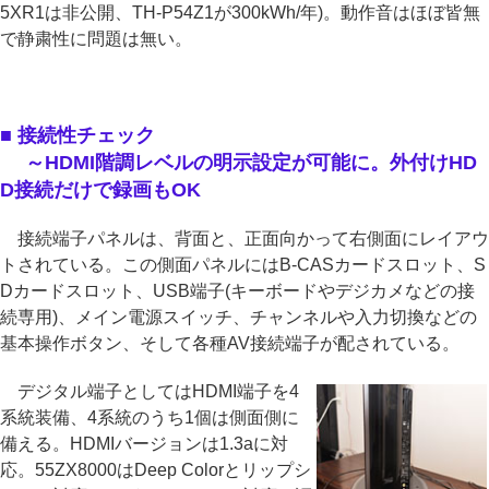
5XR1は非公開、TH-P54Z1が300kWh/年)。動作音はほぼ皆無
で静粛性に問題は無い。
■ 接続性チェック
～HDMI階調レベルの明示設定が可能に。外付けHD
D接続だけで録画もOK
接続端子パネルは、背面と、正面向かって右側面にレイアウ
トされている。この側面パネルにはB-CASカードスロット、S
Dカードスロット、USB端子(キーボードやデジカメなどの接
続専用)、メイン電源スイッチ、チャンネルや入力切換などの
基本操作ボタン、そして各種AV接続端子が配されている。
デジタル端子としてはHDMI端子を4
系統装備、4系統のうち1個は側面側に
備える。HDMIバージョンは1.3aに対
応。55ZX8000はDeep Colorとリップシ