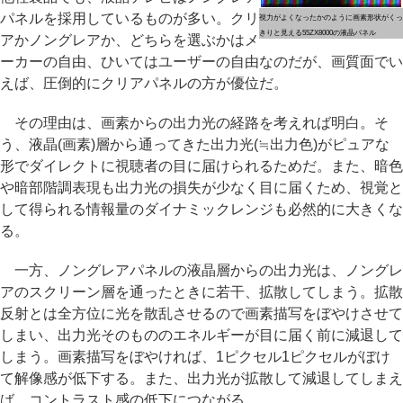
パネルを採用しているものが多い。クリ
視力がよくなったかのように画素形状がくっ
きりと見える55ZX8000の液晶パネル
アかノングレアか、どちらを選ぶかはメ
ーカーの自由、ひいてはユーザーの自由なのだが、画質面でい
えば、圧倒的にクリアパネルの方が優位だ。
その理由は、画素からの出力光の経路を考えれば明白。そ
う、液晶(画素)層から通ってきた出力光(≒出力色)がピュアな
形でダイレクトに視聴者の目に届けられるためだ。また、暗色
や暗部階調表現も出力光の損失が少なく目に届くため、視覚と
して得られる情報量のダイナミックレンジも必然的に大きくな
る。
一方、ノングレアパネルの液晶層からの出力光は、ノングレ
アのスクリーン層を通ったときに若干、拡散してしまう。拡散
反射とは全方位に光を散乱させるので画素描写をぼやけさせて
しまい、出力光そのもののエネルギーが目に届く前に減退して
しまう。画素描写をぼやければ、1ピクセル1ピクセルがぼけ
て解像感が低下する。また、出力光が拡散して減退してしまえ
ば、コントラスト感の低下につながる。