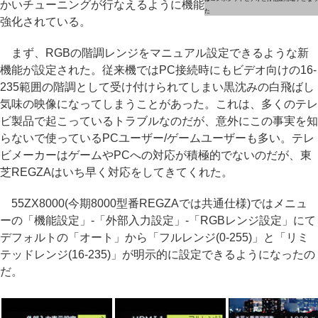
かいチューニングが行なえるように機能
た
強化されている。
まず、RGBの階調レンジをマニュアル設定できるような新
機能が設定された。従来機ではPC接続時にもビデオ向けの16-
235範囲の階調として受け付けられてしまい黒沈みの白飛ばし
気味の映像になってしまうことがあった。これは、多くのテレ
ビ製品で起こっているトラブルなのだが、意外にこの事実を知
らないで使っているPCユーザー/ゲームユーザーも多い。テレ
ビメーカーはゲームやPCへの対応が積極的でないのだが、東
芝REGZAはいち早く対応をしてきてくれた。
55ZX8000(今期8000型番REGZAでは共通仕様)ではメニュ
ーの「機能設定」-「外部入力設定」-「RGBレンジ設定」にて
デフォルトの「オート」から「フルレンジ(0-255)」と「リミ
テッドレンジ(16-235)」が明示的に設定できるようになったの
だ。