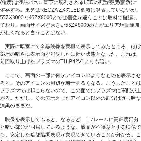
(粒度)は液晶パネル直下に配列されるLEDの配置密度(個数)に
依存する。東芝はREGZA ZXのLED個数は発表していないが、
55ZX8000と46ZX8000とでは個数が違うことは取材で確認し
ており、画面サイズが大きい55ZX8000の方がエリア駆動範囲
が粗くなると言うことはない。
実際に暗室にて全黒映像を実機で表示してみたところ、ほぼ
部屋の暗さに表示面が消失したに近い状態となった。これは、
前回取り上げたプラズマのTH-P42V1よりも暗い。
ここで、画面の一部に何かアイコンのようなものを表示させ
ると、そのアイコンの周辺が若干明るくなる。こうしたことは
プラズマでは起こらないので、この面ではプラズマに軍配が上
がる。ただし、その表示させたアイコン以外の部分は真っ暗な
漆黒のままだ。
映像を表示してみると、なるほど、1フレームに高輝度部分
と暗い部分が同居しているような、液晶が不得意とする映像で
も、安定した暗部階調表現が実現できていることが分かる。こ