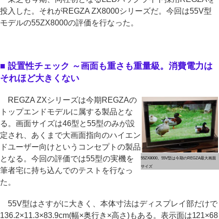
投入した。それがREGZA ZX8000シリーズだ。今回は55V型
モデルの55ZX8000の評価を行なった。
■ 設置性チェック ～画面も重さも重量級。消費電力は
それほど大きくない
REGZA ZXシリーズは今期REGZAの
トップエンドモデルに属する製品とな
る。画面サイズは46型と55型のみが設
定され、あくまで大画面指向のハイエン
ドユーザー向けというコンセプトの製品
となる。今回の評価では55型の実機を
55ZX8000。55V型は今期のREGZA最大画面
サイズ
筆者宅に持ち込んでのテストを行なっ
た。
55V型はさすがに大きく、本体寸法はディスプレイ部だけで
136.2×11.3×83.9cm(幅×奥行き×高さ)もある。表示面は121×68