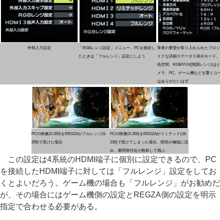
外部入力設定
「RGBレンジ設定」メニュー。PCを接続し
筆者の要望が取り入れられたプロジ
たときは「フルレンジ」設定にしよう
イクな詳細ステータス表示モード。
色空間、RGB/YUV(階調レンジ)は
メラ、PC、ゲーム機などを繋ぐユ
はありがたいはず
PCの映像(0-255)をREGZAがフルレンジ(0-
PCの映像(0-255)をREGZAがリミテッド(16-
255)で受けた場合
235)で受けてしまった場合。暗部が極端に沈
み、最明部付近が飽和して飛ぶ
この設定は4系統のHDMI端子に個別に設定できるので、PC
を接続したHDMI端子に対しては「フルレンジ」設定をしてお
くとよいだろう。ゲーム機の場合も「フルレンジ」がお勧めだ
が、その場合にはゲーム機側の設定とREGZA側の設定を明示
指定で合わせる必要がある。