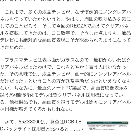
これまで、多くの液晶テレビが、なぜ慣例的にノングレアパ
ネルを使っていたかというと、やはり、周囲の映り込みを気に
してのことだろう。そして今回のREGZAであえてクリアパネ
ルを搭載してきたのは、ここ数年で、そうした点よりも、液晶
テレビにも絶対的な高画質表現こそが求められるようになって
きたためだ。
プラズマテレビは表示面がガラスなので、最初からいわばク
リアパネルだったわけで、これをとやかく言う人はいなかっ
た。その意味では、液晶テレビが「画一的にノングレアパネル
だけだった」ということの方が異常事態だったといえなくなも
ない。ちなみに、最近のノートPC製品で、高画質映像表示を
謳うAV機能特化モデルは皆クリアパネル採用機になってい
る。他社製品でも、高画質を謳うモデルは徐々にクリアパネル
採用機が増えてくるかもしれない。
さて、55ZX8000は、発色はRGB-LE
Dバックライト採用機と比べると、よい