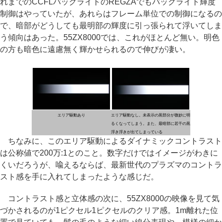
れまでのCCFLバックライトのREGZAでもバックライト輝度
制御はやっていたが、あれらはフレーム単位での制御になるの
で、暗部がどうしても最明部の輝度に引っ張られて浮いてしま
う傾向はあった。55ZX8000では、これがほとんど無い。明色
の方も暗色に遠慮無く輝かせられるので伸びが凄い。
エリア駆動あり
エリア駆動なし。未表示の黒部分が微妙に明
るくなってしまう。また、最暗部に若干の黒
浮き浮きが出てしまっている
ちなみに、このエリア駆動によるダイナミックコントラスト
は公称値で200万:1とのこと。数字だけではイメージがわきに
くいだろうが、喩えるならば、最新世代のプラズマのコントラ
スト感を手に入れてしまったような感じだ。
コントラスト感と立体感の次に、55ZX8000の映像を見て気
づかされるのが1ピクセル1ピクセルのクリア感。1m離れた位