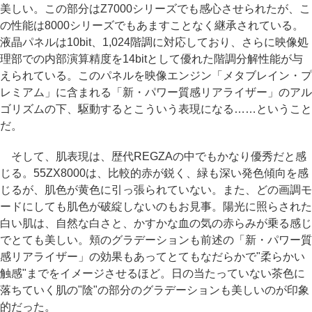
美しい。この部分はZ7000シリーズでも感心させられたが、こ
の性能は8000シリーズでもあますことなく継承されている。
液晶パネルは10bit、1,024階調に対応しており、さらに映像処
理部での内部演算精度を14bitとして優れた階調分解性能が与
えられている。このパネルを映像エンジン「メタブレイン・プ
レミアム」に含まれる「新・パワー質感リアライザー」のアル
ゴリズムの下、駆動するとこういう表現になる……ということ
だ。
そして、肌表現は、歴代REGZAの中でもかなり優秀だと感
じる。55ZX8000は、比較的赤が鋭く、緑も深い発色傾向を感
じるが、肌色が黄色に引っ張られていない。また、どの画調モ
ードにしても肌色が破綻しないのもお見事。陽光に照らされた
白い肌は、自然な白さと、かすかな血の気の赤らみが乗る感じ
でとても美しい。頬のグラデーションも前述の「新・パワー質
感リアライザー」の効果もあってとてもなだらかで"柔らかい
触感"までをイメージさせるほど。日の当たっていない茶色に
落ちていく肌の"陰"の部分のグラデーションも美しいのが印象
的だった。