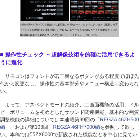
USB HDDやLAN HDDを接続すれば安価にハ
SDカードスロットにデジカメで撮影した写
イビジョン録画環境を構築可能。しかにも2
真データ入りのSDカードを挿せばすぐにス
番組同時録画にも対応しているのは嬉しい
ライドショーが楽しめる
■ 操作性チェック ～超解像技術を的確に活用できるよ
うに進化
リモコンはフォントが若干異なるボタンがある程度でほぼ先
代から変更なし。操作性の基本部分やメニュー構造も変わらな
い。
よって、アスペクトモードの紹介、二画面機能の活用、ドル
ビーボリュームを初めとしたサウンド関連機能、基本的な画質
調整機能の詳細については本連載第99回の「
REGZA 46ZH500
編
」、および第103回「
REGZA 46FH7000編
を参照して欲し
い。本稿では55ZX8000で新設された機能などを中心に見てい