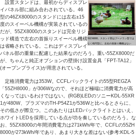
設置スタンドは、最初からディスプレ
イパネル部に組み合わされている。46
型の46ZX8000のスタンドには左右±15
度のスイーベル機構が実装されているの
だが、55ZX8000のスタンドは完全リジ
ッド構造で左右の首振りスイーベル機構
55ZX8000。スタンド部はブーメラン型では
なく楕円型に。左右の首振り機構はない
は省略されている。これはディスプレイ
パネル部の重量に配慮した結果なのだろう。重い55ZX8000だ
が、ちゃんと純正オプションの壁掛け設置金具「FPT-TA12」
(オープンプライス)が用意されている。
定格消費電力は353W。CCFLバックライトの55型REGZA
「55ZH8000」が306Wなので、それほど極端に消費電力が高
くなってはいるわけではない。(RGB)LEDのソニーKDL-55XR
1が480W、プラズマのTH-P54Z1が536Wと比べるとさらに、
その低さが際立つ。このあたりはLEDバックライトとはいえ、
ホワイトLEDを採用している点が功を奏しているのだろう。な
お、55ZX8000の年間消費電力は271kWh/年で、CCFLの55ZH
8000が273kWh/年であり、あまり大きな差はない(参考:KDL-5