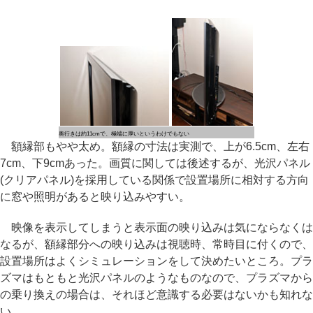
奥行きは約11cmで、極端に厚いというわけでもない
額縁部もやや太め。額縁の寸法は実測で、上が6.5cm、左右
7cm、下9cmあった。画質に関しては後述するが、光沢パネル
(クリアパネル)を採用している関係で設置場所に相対する方向
に窓や照明があると映り込みやすい。
映像を表示してしまうと表示面の映り込みは気にならなくは
なるが、額縁部分への映り込みは視聴時、常時目に付くので、
設置場所はよくシミュレーションをして決めたいところ。プラ
ズマはもともと光沢パネルのようなものなので、プラズマから
の乗り換えの場合は、それほど意識する必要はないかも知れな
い。