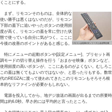
くことにする。
まず、リモコンそのものは、全体的な
使い勝手は悪くはないのだが、リモコン
下部の蓋下に追いやったボタンの使用頻
度が高く、リモコンの蓋を常に空けた状
態で使っている自分に気がつく。ここに
今後の改善のポイントがあると感じる。
リモコンは従来のZシリーズとほぼ同仕様
特にメニューの起動ボタンや[設定メニュー]、プリセット画
調モードの切り替え操作を行う「おまかせ映像」ボタンなど、
使用頻度の高いボタンが、ここにあるのがよくない。むしろこ
この蓋は無くてもよいのではないか、と思ったりもする。数世
代のREGZAに渡って使われてきたこのリモコンもそろそろ根
本的なリファインが必要かもしれない。
電源を投入してから、地デジ放送の画面が出るまでの所要時
間は約6.0秒。早さ的には平均的と言ったところ。