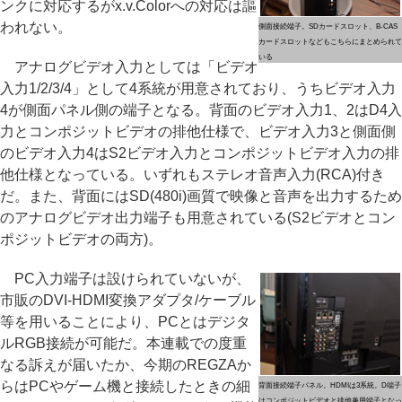
ンクに対応するがx.v.Colorへの対応は謳
われない。
側面接続端子。SDカードスロット、B-CAS
カードスロットなどもこちらにまとめられて
いる
アナログビデオ入力としては「ビデオ
入力1/2/3/4」として4系統が用意されており、うちビデオ入力
4が側面パネル側の端子となる。背面のビデオ入力1、2はD4入
力とコンポジットビデオの排他仕様で、ビデオ入力3と側面側
のビデオ入力4はS2ビデオ入力とコンポジットビデオ入力の排
他仕様となっている。いずれもステレオ音声入力(RCA)付き
だ。また、背面にはSD(480i)画質で映像と音声を出力するため
のアナログビデオ出力端子も用意されている(S2ビデオとコン
ポジットビデオの両方)。
PC入力端子は設けられていないが、
市販のDVI-HDMI変換アダプタ/ケーブル
等を用いることにより、PCとはデジタ
ルRGB接続が可能だ。本連載での度重
なる訴えが届いたか、今期のREGZAか
らはPCやゲーム機と接続したときの細
背面接続端子パネル。HDMIは3系統。D端子
はコンポジットビデオと排他兼用端子となっ