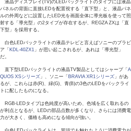
液晶ディスプレイ(TV)のLEDバックライトのタイプには液晶
パネルの背面に直接LEDを配置視する「直下型」と、液晶パネ
ルの外周などに設置したLED光を画面全体に導光板を使って照
射する「導光型」の2タイプが存在するが、REGZA ZXは「直
下型」を採用する。
白色LEDバックライトの液晶テレビと言えばソニーのブラビ
ア「
KDL-40ZX1
」が思い起こされるが、あれは「導光型」
だ。
直下型LEDバックライトの液晶TV製品としてはシャープ「
A
QUOS XSシリーズ
」、ソニー「
BRAVIA XR1シリーズ
」があ
るが、これらは赤(R)、緑(G)、青(B)の3色のLEDをバックライ
トに配したものになる。
RGB-LEDタイプは色純度が高いため、色域を広く取れるの
が利点となるが、LEDの部品点数が多くなり、さらには消費電
力が大きく、価格も高めになる傾向が強い。
白色LEDバックライトは、冒頭でも触れたように消費電力が