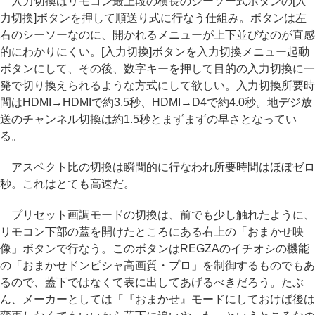
入力切換はリモコン最上段の横長のシーソー式ボタンの[入
力切換]ボタンを押して順送り式に行なう仕組み。ボタンは左
右のシーソーなのに、開かれるメニューが上下並びなのが直感
的にわかりにくい。[入力切換]ボタンを入力切換メニュー起動
ボタンにして、その後、数字キーを押して目的の入力切換に一
発で切り換えられるような方式にして欲しい。入力切換所要時
間はHDMI→HDMIで約3.5秒、HDMI→D4で約4.0秒。地デジ放
送のチャンネル切換は約1.5秒とまずまずの早さとなってい
る。
アスペクト比の切換は瞬間的に行なわれ所要時間はほぼゼロ
秒。これはとても高速だ。
プリセット画調モードの切換は、前でも少し触れたように、
リモコン下部の蓋を開けたところにある右上の「おまかせ映
像」ボタンで行なう。このボタンはREGZAのイチオシの機能
の「おまかせドンピシャ高画質・プロ」を制御するものでもあ
るので、蓋下ではなくて表に出してあげるべきだろう。たぶ
ん、メーカーとしては「『おまかせ』モードにしておけば後は