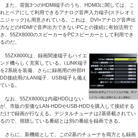
また、背面3つのHDMI端子のうち、HDMI3に関しては、こ
れとペアにして利用できるアナログ音声入力端子(ステレオミ
ニジャック)も用意されている。これは、DVI+アナログ音声出
力などのHDMIで音声出力できないPCとの接続に有効活用で
き、55ZX8000のスピーカーをPCスピーカーとして利用でき
るのだ。
55ZX8000は、録画関連端子もハイエ
ンド機らしく充実している。i.LINK端子
を2系統を装備、さらに録画用の外部H
DD接続用のLAN端子、USB端子も備え
ている。
HDMI3の音声はアナログ入力が可能。PCデ
なお、55ZX8000は内蔵HDDはない
ィスプレイ的に活用するときに便利だ
が、市販の安価なLAN-HDDやUSB-HDDを購入して接続する
だけで録画が行なえる。デジタルチューナは2基搭載されてい
るので、視聴している番組とは別の番組を録画できる。
さらに、新機能として、この2基のチューナを両方とも録画