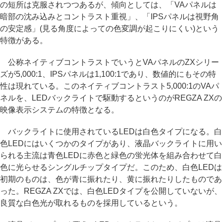
の短所は克服されつつあるが、傾向としては、「VAパネルは
暗部の沈み込みとコントラスト重視」、「IPSパネルは視野角
の安定感」(見る角度によっての色変調が起こりにくい)という
特徴がある。
公称ネイティブコントラストでいうとVAパネルのZXシリー
ズが5,000:1、IPSパネルは1,100:1であり、数値的にもその特
性は現れている。このネイティブコントラスト5,000:1のVAパ
ネルを、LEDバックライトで駆動するというのがREGZA ZXの
映像表示システムの特徴となる。
バックライトに使用されているLEDは白色タイプになる。白
色LEDにはいくつかのタイプがあり、液晶バックライトに用い
られる主流は青色LEDに赤色と緑色の蛍光体を組み合わせて白
色に光らせるシングルチップタイプだ。このため、白色LEDは
初期のものは、色が青に振れたり、黄に振れたりしたものであ
った。REGZA ZXでは、白色LEDタイプを公開していないが、
良質な白色光が取れるものを採用しているという。