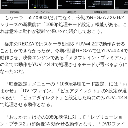
音声調整
イコライザー
機能設定
HDMI連動設定
初
もう一つ、55ZX8000だけでなく、今期のREGZA ZX/ZH/Z
シリーズの新機能に「1080p処理モード設定」機能がある。こ
れは意外に動作が複雑で深いので紹介しておこう。
従来のREGZAではスケーラ処理をYUV=4:2:2で動作させる
ことしかできなかったが、今期Z型番REGZAではYUV=4:4:4で
動作させ、映像エンジンである「メタブレイン・プレミアム」
の全ての動作をYUV=4:4:4で処理させるモードが選べるように
なったのだ。
「映像設定」メニューの「1080p処理モード設定」には「お
まかせ」「DVDファイン」「ピュアダイレクト」の3設定が選
べるが、「ピュアダイレクト」と設定した時にのみYUV=4:4:4
で処理させる動作となる。
「おまかせ」はその1080p映像に対して「レゾリューショ
ン・プラス2」(超解像)を効かせる動作となり、「DVDファイ