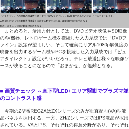
「おまかせ」。その映像の周波数ヒストグラ
「DVDファイン」。SD映像であることが確
「ピュアダイレクト」
ム解析を行なって超解像適用強度を決定する
信できるため、超解像の効きが強くなる
ため、どうしても効き目は控えめとなる
まとめると、活用方針としては、DVDビデオ映像やSD映像
のAV機器、レトロゲーム機を接続した入力系統では「DVDフ
ァイン」設定が望ましい。そして確実にリアル1080p解像度の
映像を出力するゲーム機やPCを接続した入力系統では「ピュ
アダイレクト」設定がいいだろう。テレビ放送は様々な映像ソ
ースが映ることになるので「おまかせ」が無難となる。
■ 画質チェック ～直下型LED+エリア駆動でプラズマ並
のコントラスト感
今期のZ型番REGZAはZXシリーズのみが垂直配向(VA)型液
晶パネルを採用する。一方、ZH/ZシリーズではIPS液晶が採用
されている。VAとIPS、それぞれの得意分野があり、それぞれ