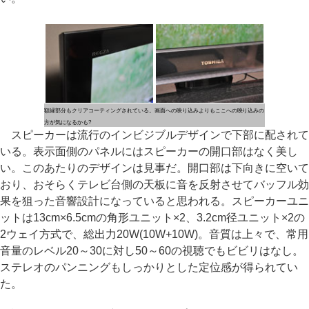
額縁部分もクリアコーティングされている。画面への映り込みよりもここへの映り込みの
方が気になるかも?
スピーカーは流行のインビジブルデザインで下部に配されて
いる。表示面側のパネルにはスピーカーの開口部はなく美し
い。このあたりのデザインは見事だ。開口部は下向きに空いて
おり、おそらくテレビ台側の天板に音を反射させてバッフル効
果を狙った音響設計になっていると思われる。スピーカーユニ
ットは13cm×6.5cmの角形ユニット×2、3.2cm径ユニット×2の
2ウェイ方式で、総出力20W(10W+10W)。音質は上々で、常用
音量のレベル20～30に対し50～60の視聴でもビビリはなし。
ステレオのパンニングもしっかりとした定位感が得られてい
た。