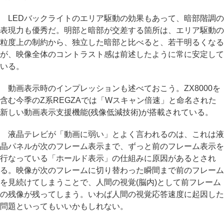
LEDバックライトのエリア駆動の効果もあって、暗部階調の
表現力も優秀だ。明部と暗部が交差する箇所は、エリア駆動の
粒度上の制約から、独立した暗部と比べると、若干明るくなる
が、映像全体のコントラスト感は前述したように常に安定して
いる。
動画表示時のインプレッションも述べておこう。ZX8000を
含む今季のZ系REGZAでは「Wスキャン倍速」と命名された
新しい動画表示支援機能(残像低減技術)が搭載されている。
液晶テレビが「動画に弱い」とよく言われるのは、これは液
晶パネルが次のフレーム表示まで、ずっと前のフレーム表示を
行なっている「ホールド表示」の仕組みに原因があるとされ
る。映像が次のフレームに切り替わった瞬間まで前のフレーム
を見続けてしまうことで、人間の視覚(脳内)として前フレーム
の残像が残ってしまう。いわば人間の視覚応答速度に起因した
問題といってもいいかもしれない。