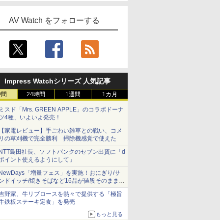
AV Watch をフォローする
Impress Watchシリーズ 人気記事
時間
24時間
1週間
1カ月
ミスド「Mrs. GREEN APPLE」のコラボドーナ
ツ4種、いよいよ発売！
【家電レビュー】手ごわい雑草との戦い、コメ
リの草刈機で完全勝利 掃除機感覚で使えた
NTT島田社長、ソフトバンクのセブン出資に「d
ポイント使えるようにして」
NewDays「増量フェス」を実施！おにぎり/サ
ンドイッチ/焼きそばなど16品が値段そのままで
ボリュームアップ
吉野家、牛リブロースを熱々で提供する「極旨
牛鉄板ステーキ定食」を発売
もっと見る