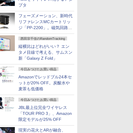
プタ
フェーズメーション、新時代
リファレンスMCカートリッ
ジ「PP-2200」。磁気回路や
ハウジングを根本から見直し
西田宗千佳のRandomTracking
縦横比はどれがいい？ エン
タメ目線で考える、サムスン
新「Galaxy Z Fold」
今日みつけたお買い得品
Amazonでレッドブル24本セ
ットが20% OFF。炭酸水や
麦茶も低価格
今日みつけたお買い得品
JBL最上位完全ワイヤレス
「TOUR PRO 3」、Amazon
限定モデルが25% OFF
現実の花火とARが融合、