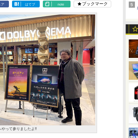
ブックマーク
ェア
はてブ
note
へやって参りましたよ!!