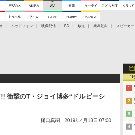
オ
ヘッドフォン
映像配信
BD
放送
業界動向
スピーカー
ェクタ
PS4
BDプレーヤー
映像配信
BD
1
です!! 衝撃のT・ジョイ博多“ドルビーシ
樋口真嗣
2019年4月18日 07:00