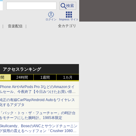
ログイン
Impress サイト
全カテゴリ
音楽配信
アクセスランキング
時間
24時間
1週間
1カ月
iPhone AirやAirPods Pro 3などのAmazonタイ
ムセール、今夜終了【今日みつけたお買い得
品】
純正の有線CarPlay/Android Autoをワイヤレス
化するアダプタ
「バック・トゥ・ザ・フューチャー」の時計台
をモチーフにした腕時計。1985本限定
Skullcandy、BoseのANCとサウンドチューニン
グ採用の震えるヘッドフォン「Crusher 1080
ANC」