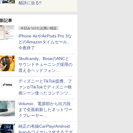
秘訣に迫る!!
新記事
今日みつけたお買い得品
iPhone AirやAirPods Pro 3な
どのAmazonタイムセール、
今夜終了
Skullcandy、BoseのANCと
サウンドチューニング採用の
震えるヘッドフォン
「Crusher 1080 ANC」
ディズニーとTikTok提携、フ
ァンがTikTokでディズニー映
画シーン使ったコンテンツ制
作、Disney+にも配信
Volumio、電源部から出力段
まで全面刷新したネットワー
クプレーヤー
「Primo（2026）」
純正の有線CarPlay/Android
Autoをワイヤレス化するアダ