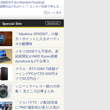
【西田宗千佳のRandomTracking】
縦横比はどれがいい？ エンタメ目線で考える、
サムスン新「Galaxy Z Fold」
もっと見る
Special Site
「A&ultima SP4000T」の魅
力！ポケットに入るオーディ
オの醍醐味
メモリ32GBでも予算内。産
経新聞社がAMD Ryzen搭載
dynabookを2千台導入
マウス、RTX 5060 Ti搭載ゲ
ーミングPCが7万5,000円オ
フで30万円台！
ソニーミラーレス一眼の大特
集！ 見どころ記事まとめ
「ドスパラTV」の配信現場
に“PAD”撮影班が潜入!人気の