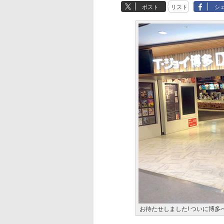
ポスト
リスト
シ
お待たせしました! ついに博多