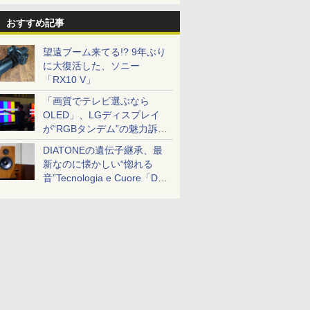
おすすめ記事
望遠ブーム来てる!? 9年ぶり
に大復活した、ソニー
「RX10 V」
「画質でテレビ選ぶなら
OLED」、LGディスプレイ
が“RGBタンデム”の魅力訴
求。液晶とのガチ比較も
DIATONEの遺伝子継承、最
新なのに懐かしい“惚れる
音”Tecnologia e Cuore「DS-
TC52B」を聴く