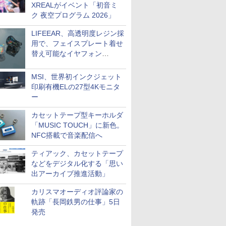
XREALがイベント「初音ミ
ク 夜空プログラム 2026」
LIFEEAR、高透明度レジン採
用で、フェイスプレート着せ
替え可能なイヤフォン
「Nova Shell」
MSI、世界初インクジェット
印刷有機ELの27型4Kモニタ
ー
カセットテープ型キーホルダ
「MUSIC TOUCH」に新色。
NFC搭載で音楽配信へ
ティアック、カセットテープ
などをデジタル化する「思い
出アーカイブ推進活動」
カリスマオーディオ評論家の
軌跡「長岡鉄男の仕事」5日
発売