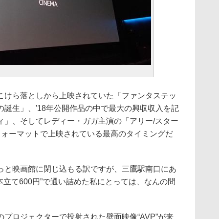
こけら落としから上映されていた「ファンタステッ
誕生」、'18年公開作品の中で最大の興収収入を記
ィ」、そしてレディー・ガガ主演の「アリー/スター
フォーマットで上映されている最高のタイミングだ
っと映画館に閉じ込もる訳ですが、三鷹駅南口にあ
本立て600円”で通い詰めた私にとっては、なんの問
プロジェクターで投射された壁面映像“AVP”が来