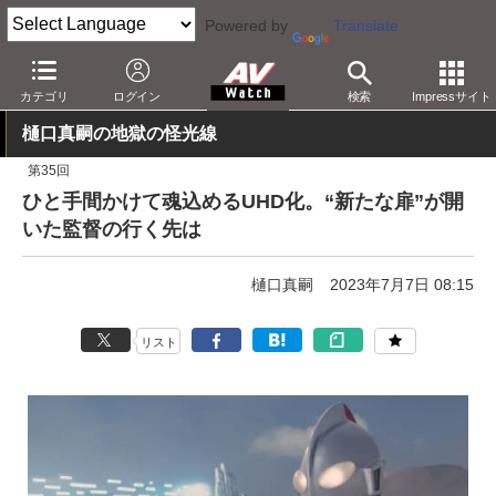
Powered by
Translate
AV Watch
コンテンツ・サービス
BD/DVD
カテゴリ
ログイン
検索
Impressサイト
樋口真嗣の地獄の怪光線
第35回
ひと手間かけて魂込めるUHD化。“新たな扉”が開
いた監督の行く先は
樋口真嗣
2023年7月7日 08:15
リスト