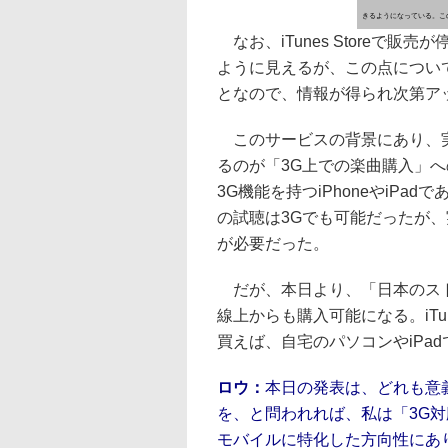
きるようになっている。こ
なお、iTunes Storeで
ように見えるが、この点につい
となので、情報が得られ次第ア
このサービスの背景にあり、実
るのが「3G上での楽曲購入」への対
3G機能を持つiPhoneやiP
の試聴は3Gでも可能だったが、
が必要だった。
だが、本日より、「日本のスト
線上からも購入可能になる。iTune
買えば、自宅のパソコンやiPa
ロウ：
本日の発表は、どれも意
を、と問われれば、私は「3G
モバイルに特化した方向性にあ