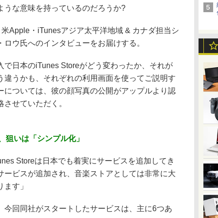
ような意味を持っているのだろうか?
、米Apple・iTunesアジア太平洋地域 & カナダ担当シ
・ロウ氏へのインタビューをお届けする。
本のiTunes Storeがどう変わったか、それが
う違うかも、それぞれの利用画面を使ってご説明す
ーについては、彼の顔写真の公開がアップルより認
略させていただく。
ト、狙いは「シンプル化」
nes Storeは日本でも着実にサービスを追加してき
サービスが追加され、音楽ストアとしては非常に大
ります」
今回同社がスタートしたサービスは、主に6つあ