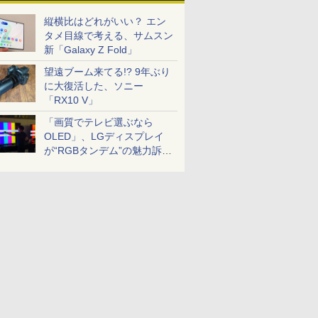
縦横比はどれがいい？ エン
タメ目線で考える、サムスン
新「Galaxy Z Fold」
望遠ブーム来てる!? 9年ぶり
に大復活した、ソニー
「RX10 V」
「画質でテレビ選ぶなら
OLED」、LGディスプレイ
が“RGBタンデム”の魅力訴
求。液晶とのガチ比較も