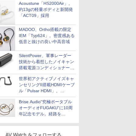
Acoustune「HS2000Air」。
約13gの軽量ボディと新開発
「ACT09」採用
MADOO、Ortho搭載の限定
IEM「Typ624」。密度感ある
低音と抜けの良い中高音域
SilentPower、軍事レーダー
技術から着想したノイキャン
搭載電源コンディショナー
「AC iPurifier2」
世界初アクティブノイズキャ
ンセリングII搭載HDMIケーブ
ル「Pulsar HDMI」。
SilentPowerから
Brise Audio“究極ポータブル
オーディオFUGAKU”に10周
年記念モデル。経路を
NISHIKIで統一。400万円
AV Watch をフォローする