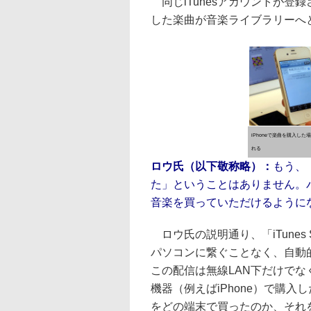
同じiTunesアカウントが登録さ
した楽曲が音楽ライブラリーへ
iPhoneで楽曲を購入し
れる
ロウ氏（以下敬称略）：
もう、
た」ということはありません。
音楽を買っていただけるように
ロウ氏の説明通り、「iTunes 
パソコンに繋ぐことなく、自動
この配信は無線LAN下だけでな
機器（例えばiPhone）で購
をどの端末で買ったのか、それ