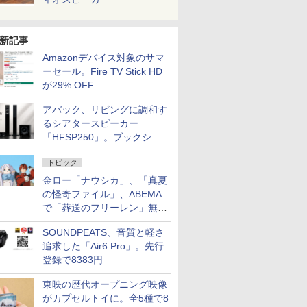
新記事
Amazonデバイス対象のサマ
ーセール。Fire TV Stick HD
が29% OFF
アバック、リビングに調和す
るシアタースピーカー
「HFSP250」。ブックシェ
ルフはペア3万円以下
トピック
金ロー「ナウシカ」、「真夏
の怪奇ファイル」、ABEMA
で「葬送のフリーレン」無料
配信など。夏の特番・配信情
SOUNDPEATS、音質と軽さ
報
追求した「Air6 Pro」。先行
登録で8383円
東映の歴代オープニング映像
がカプセルトイに。全5種で8