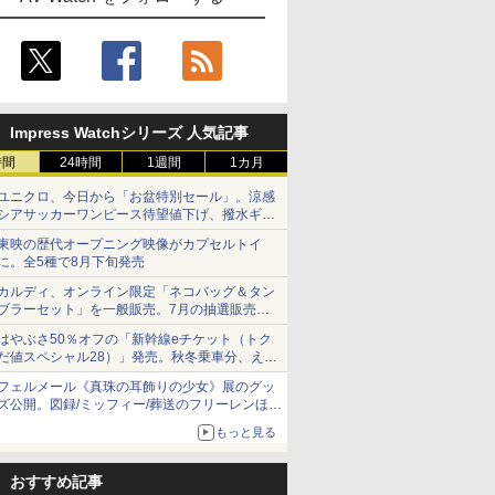
Impress Watchシリーズ 人気記事
時間
24時間
1週間
1カ月
ユニクロ、今日から「お盆特別セール」。涼感
シアサッカーワンピース待望値下げ、撥水ギア
ショーツは1990円に
東映の歴代オープニング映像がカプセルトイ
に。全5種で8月下旬発売
カルディ、オンライン限定「ネコバッグ＆タン
ブラーセット」を一般販売。7月の抽選販売の
当選無効分
はやぶさ50％オフの「新幹線eチケット（トク
だ値スペシャル28）」発売。秋冬乗車分、えき
ねっと限定
フェルメール《真珠の耳飾りの少女》展のグッ
ズ公開。図録/ミッフィー/葬送のフリーレンほ
か、注目ブランドコラボが実現
もっと見る
おすすめ記事