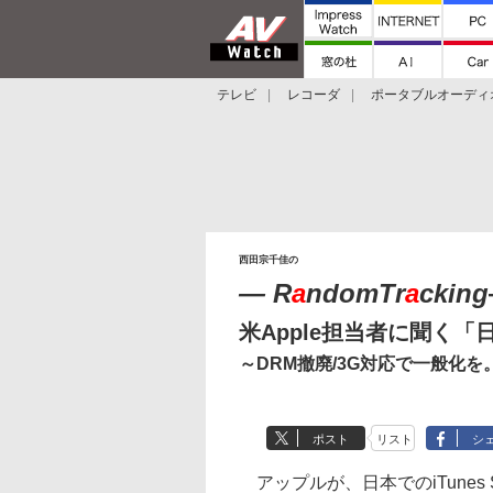
テレビ
レコーダ
ポータブルオーディ
スマートスピーカー
デジカメ
プロジ
西田宗千佳の
― R
a
ndomTr
a
cking
米Apple担当者に聞く
～DRM撤廃/3G対応で一般化を。i
ポスト
リスト
シ
アップルが、日本でのiTunes