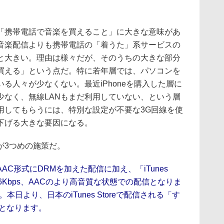
「携帯電話で音楽を買えること」に大きな意味があ
音楽配信よりも携帯電話の「着うた」系サービスの
と大きい。理由は様々だが、そのうちの大きな部分
買える」という点だ。特に若年層では、パソコンを
る人々が少なくない。最近iPhoneを購入した層に
少なく、無線LANもまだ利用していない、という層
用してもらうには、特別な設定が不要な3G回線を使
下げる大きな要因になる。
3つめの施策だ。
s、AAC形式にDRMを加えた配信に加え、「iTunes
56Kbps、AACのより高音質な状態での配信となりま
日より、日本のiTunes Storeで配信される「す
対応となります。