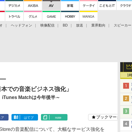
オ
ヘッドフォン
映像配信
BD
放送
業界動向
スピーカー
ェクタ
PS4
BDプレーヤー
映像配信
BD
1
―
「日本での音楽ビジネス強化」
Tunes Matchは今年後半～
ブックマーク
ェア
はてブ
note
 Storeの音楽配信について、大幅なサービス強化を