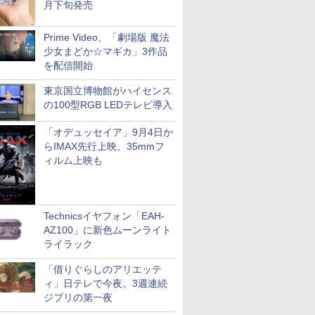
月下旬発売
Prime Video、「劇場版 魔法
少女まどか☆マギカ」3作品
を配信開始
東京国立博物館がハイセンス
の100型RGB LEDテレビ導入
「オデュッセイア」9月4日か
らIMAX先行上映。35mmフ
ィルム上映も
Technicsイヤフォン「EAH-
AZ100」に新色ムーンライト
ライラック
「借りぐらしのアリエッテ
ィ」日テレで今夜。3週連続
ジブリの第一夜