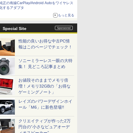
純正の有線CarPlay/Android Autoをワイヤレス
化するアダプタ
もっと見る
Special Site
性能の良いお得な中古PC情
報はこのページでチェック！
ソニーミラーレス一眼の大特
集！ 見どころ記事まとめ
お値段そのままでメモリ倍
増！メモリ32GBの「お得な
ゲーミングノート」
レイズのパワーデザインホイ
ール「M6」に新色登場!!
クリエイティブが作った2万
円台の“小さなピュアオーデ
ィオスピーカー”