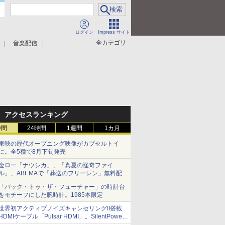
ログイン
Impress サイト
全カテゴリ
音楽配信
アクセスランキング
時間
24時間
1週間
1カ月
東映の歴代オープニング映像がカプセルトイ
に。全5種で8月下旬発売
金ロー「ナウシカ」、「真夏の怪奇ファイ
ル」、ABEMAで「葬送のフリーレン」無料配信
など。夏の特番・配信情報
「バック・トゥ・ザ・フューチャー」の時計台
をモチーフにした腕時計。1985本限定
世界初アクティブノイズキャンセリングII搭載
HDMIケーブル「Pulsar HDMI」。SilentPower
から