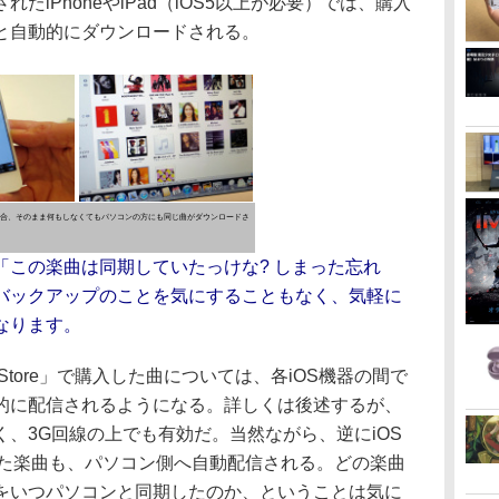
れたiPhoneやiPad（iOS5以上が必要）では、購入
と自動的にダウンロードされる。
た場合、そのまま何もしなくてもパソコンの方にも同じ曲がダウンロードさ
「この楽曲は同期していたっけな? しまった忘れ
バックアップのことを気にすることもなく、気軽に
なります。
Store」で購入した曲については、各iOS機器の間で
的に配信されるようになる。詳しくは後述するが、
く、3G回線の上でも有効だ。当然ながら、逆にiOS
入した楽曲も、パソコン側へ自動配信される。どの楽曲
をいつパソコンと同期したのか、ということは気に