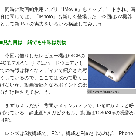
同時に動画編集用アプリ「iMovie」もアップデートされ、写
真に関しては、「iPhoto」も新しく登場した。今回はAV機器
として新iPadの実力をいろいろ検証してみよう。
■見た目は一緒でも中味は別物
今回お借りしたレビュー機は64GBの
4Gモデルだ。すでにハードウェアとし
ての特徴は様々なメディアで紹介され尽
くしているので、ここでは改めて取り上
げないが、動画撮影となるポイントの部
分だけ押さえておこう。
背面カメラが「iSightカメラ」
まずカメラだが、背面がメインカメラで、iSightカメラと呼
ばれている。静止画5メガピクセル、動画は1080/30pの撮影が
可能。
レンズは5枚構成で、F2.4。構成とF値だけみれば、iPhone