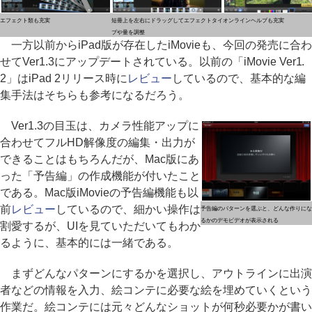
エフェクト類も充実
短冊上を左右にドラッグしてエフェクトタイ
オンラインヘルプも充実
プや量を調整
一方以前からiPad版が存在したiMovieも、今回の発売に合わ
せてVer1.3にアップデートされている。以前の「iMovie Ver1.
2」はiPad 2リリース時に
レビュー
しているので、基本的な編
集手法はそちらも参考になるだろう。
Ver1.3の目玉は、カメラ性能アップに
合わせてフルHD解像度の編集・出力が
できることはもちろんだが、Mac版にあ
った「予告編」の作成機能が付いたこと
である。Mac版iMovieの予告編機能も以
前
レビュー
しているので、細かい操作は
予告編のパターンを選ぶと、どんな作りにな
るかのデモビデオが表示される
割愛するが、UIを見ていただいてもわか
るように、基本的には一緒である。
まずどんなパターンにするかを選択し、アウトラインに出演
者などの情報を入力、絵コンテに必要な絵を埋めていくという
作業だ。絵コンテには元々どんなショットが何秒必要かが書い