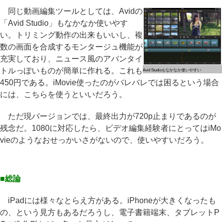
同じ動画編集ツールとしては、Avidの
「Avid Studio」もなかなか使いやす
い。トリミング動作の出来もいいし、複
数の画面を合成するモンタージュ機能が
充実しており、ニュース風のアバンタイ
トルっぽいものが簡単に作れる。これも
Avid Studioもなかなか使いやすい
450円である。iMovie使ったのがバレバレでは困るという場合
には、こちらを使うといいだろう。
ただ現バージョンでは、最終出力が720p止まりであるのが
残念だ。1080に対応したら、ビデオ編集経験者にとってはiMo
vieのようなおせっかいさがないので、使いやすいだろう。
■総論
iPadには様々なとらえ方がある。iPhoneが大きくなったも
の、という見方もあるだろうし、電子書籍端末、タブレットP