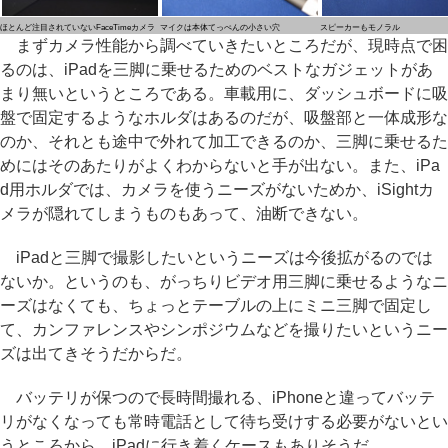
ほとんど注目されていないFaceTimeカメラ
マイクは本体てっぺんの小さい穴
スピーカーもモノラル
まずカメラ性能から調べていきたいところだが、現時点で困
るのは、iPadを三脚に乗せるためのベストなガジェットがあ
まり無いというところである。車載用に、ダッシュボードに吸
盤で固定するようなホルダはあるのだが、吸盤部と一体成形な
のか、それとも途中で外れて加工できるのか、三脚に乗せるた
めにはそのあたりがよくわからないと手が出ない。また、iPa
d用ホルダでは、カメラを使うニーズがないためか、iSightカ
メラが隠れてしまうものもあって、油断できない。
iPadと三脚で撮影したいというニーズは今後拡がるのでは
ないか。というのも、がっちりビデオ用三脚に乗せるようなニ
ーズはなくても、ちょっとテーブルの上にミニ三脚で固定し
て、カンファレンスやシンポジウムなどを撮りたいというニー
ズは出てきそうだからだ。
バッテリが保つので長時間撮れる、iPhoneと違ってバッテ
リがなくなっても常時電話として待ち受けする必要がないとい
うところから、iPadに行き着くケースもありそうだ。