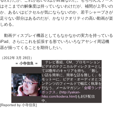
るわけだが、これが思いのほか綺麗なのだ。もちろん元ソース
はそこまでの解像度は持っていないわけだが、補間が上手いの
か、あるいはピクセルが気にならないのか、若干シャープさが
足りない部分はあるのだが、かなりクオリティの高い動画が楽
しめる。
動画ディスプレイ機器としてもなかなかの実力を持っている
iPad、さらにこれを拡張する形でいろいろなアヤシイ周辺機
器が揃ってくることを期待したい。
（2012年 3月 28日）
テレビ番組、CM、プロモーション
＝ 小寺信良 ＝
ビデオのテクニカルディレクターとし
て10数年のキャリアを持ち、「難し
い話を簡単に、簡単な話を難しく」を
モットーに、ビデオ・オーディオとコ
ンテンツのフィールドで幅広く執筆を
行なう。メールマガジン「
金曜ランチ
ボックス
」(
http://yakan-
hiko.com/kodera.html
)も好評配信
中。
[Reported by 小寺信良]