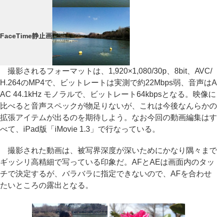
FaceTime静止画
撮影されるフォーマットは、1,920×1,080/30p、8bit、AVC/
H.264のMP4で、ビットレートは実測で約22Mbps弱、音声はA
AC 44.1kHz モノラルで、ビットレート64kbpsとなる。映像に
比べると音声スペックが物足りないが、これは今後なんらかの
拡張アイテムが出るのを期待しよう。なお今回の動画編集はす
べて、iPad版「iMovie 1.3」で行なっている。
撮影された動画は、被写界深度が深いためにかなり隅々まで
ギッシリ高精細で写っている印象だ。AFとAEは画面内のタッ
チで決定するが、バラバラに指定できないので、AFを合わせ
たいところの露出となる。