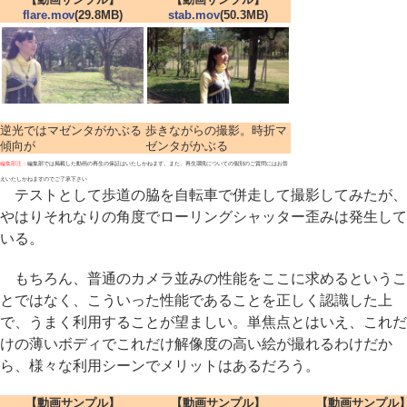
flare.mov
(29.8MB)
stab.mov
(50.3MB)
逆光ではマゼンタがかぶる
歩きながらの撮影。時折マ
傾向が
ゼンタがかぶる
編集部注：
編集部では掲載した動画の再生の保証はいたしかねます。また、再生環境についての個別のご質問にはお答
えいたしかねますのでご了承下さい
テストとして歩道の脇を自転車で併走して撮影してみたが、
やはりそれなりの角度でローリングシャッター歪みは発生して
いる。
もちろん、普通のカメラ並みの性能をここに求めるというこ
とではなく、こういった性能であることを正しく認識した上
で、うまく利用することが望ましい。単焦点とはいえ、これだ
けの薄いボディでこれだけ解像度の高い絵が撮れるわけだか
ら、様々な利用シーンでメリットはあるだろう。
【動画サンプル】
【動画サンプル】
【動画サンプル