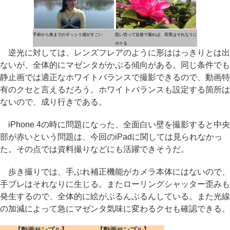
手前から奥までのギッシリ感がすごい
思い切って近接で撮れば、背景はそれなりに
ボケる
逆光に対しては、レンズフレアのように形ははっきりとは出
ないが、全体的にマゼンタがかぶる傾向がある。同じ条件でも
静止画では適正なホワイトバランスで撮影できるので、動画特
有のクセと言えるだろう。ホワイトバランスも設定する箇所は
ないので、成り行きである。
iPhone 4の時に問題になった、全面白い壁を撮影すると中央
部が赤いという問題は、今回のiPadに関しては見られなかっ
た。その点では資料撮りなどにも活躍できそうだ。
歩き撮りでは、手ぶれ補正機能がカメラ本体にはないので、
手ブレはそれなりに生じる。またローリングシャッター歪みも
発生するので、全体的に絵がぷるんぷるんしている。また光線
の加減によって急にマゼンタ気味に変わるクセも確認できる。
【動画サンプル】
【動画サンプル】