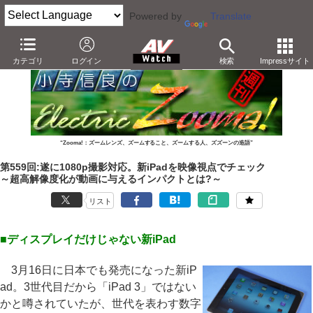
Powered by
Translate
AV Watch
製品
タブレット
iPad
カテゴリ
ログイン
検索
Impressサイト
“Zooma!：ズームレンズ、ズームすること、ズームする人、ズズーンの造語”
第559回:遂に1080p撮影対応。新iPadを映像視点でチェック
～超高解像度化が動画に与えるインパクトとは?～
リスト
■ディスプレイだけじゃない新iPad
3月16日に日本でも発売になった新iP
ad。3世代目だから「iPad 3」ではない
かと噂されていたが、世代を表わす数字