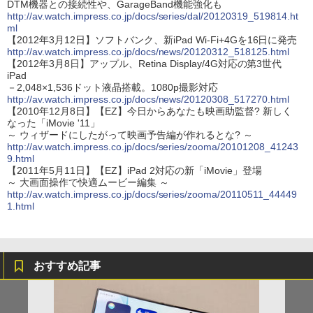
DTM機器との接続性や、GarageBand機能強化も
http://av.watch.impress.co.jp/docs/series/dal/20120319_519814.ht
ml
【2012年3月12日】ソフトバンク、新iPad Wi-Fi+4Gを16日に発売
http://av.watch.impress.co.jp/docs/news/20120312_518125.html
【2012年3月8日】アップル、Retina Display/4G対応の第3世代
iPad
－2,048×1,536ドット液晶搭載。1080p撮影対応
http://av.watch.impress.co.jp/docs/news/20120308_517270.html
【2010年12月8日】【EZ】今日からあなたも映画助監督? 新しく
なった「iMovie '11」
～ ウィザードにしたがって映画予告編が作れるとな? ～
http://av.watch.impress.co.jp/docs/series/zooma/20101208_41243
9.html
【2011年5月11日】【EZ】iPad 2対応の新「iMovie」登場
～ 大画面操作で快適ムービー編集 ～
http://av.watch.impress.co.jp/docs/series/zooma/20110511_44449
1.html
おすすめ記事