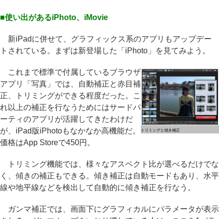
■使い出があるiPhoto、iMovie
新iPadに併せて、グラフィックス系のアプリもアップデー
トされている。まずは新登場した「iPhoto」を見てみよう。
これまで標準で付属しているブラウザ
アプリ「写真」では、自動補正と赤目補
正、トリミングができる程度だった。こ
れ以上の補正を行なうためにはサードパ
ーティのアプリが活躍してきたわけだ
が、iPad版iPhotoもなかなか高機能だ。
トリミングと傾き補正
価格はApp Storeで450円。
トリミング機能では、様々なアスペクト比が選べるだけでな
く、傾きの補正もできる。傾き補正は自動モードもあり、水平
線や地平線などを検出して自動的に傾き補正を行なう。
ガンマ補正では、画面下にグラフィカルにパラメータが表示