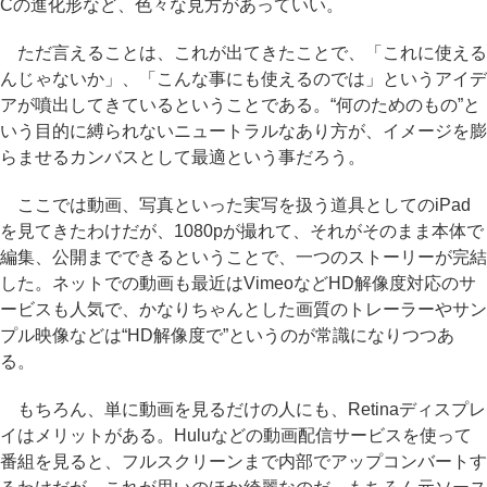
Cの進化形など、色々な見方があっていい。
ただ言えることは、これが出てきたことで、「これに使える
んじゃないか」、「こんな事にも使えるのでは」というアイデ
アが噴出してきているということである。“何のためのもの”と
いう目的に縛られないニュートラルなあり方が、イメージを膨
らませるカンバスとして最適という事だろう。
ここでは動画、写真といった実写を扱う道具としてのiPad
を見てきたわけだが、1080pが撮れて、それがそのまま本体で
編集、公開までできるということで、一つのストーリーが完結
した。ネットでの動画も最近はVimeoなどHD解像度対応のサ
ービスも人気で、かなりちゃんとした画質のトレーラーやサン
プル映像などは“HD解像度で”というのが常識になりつつあ
る。
もちろん、単に動画を見るだけの人にも、Retinaディスプレ
イはメリットがある。Huluなどの動画配信サービスを使って
番組を見ると、フルスクリーンまで内部でアップコンバートす