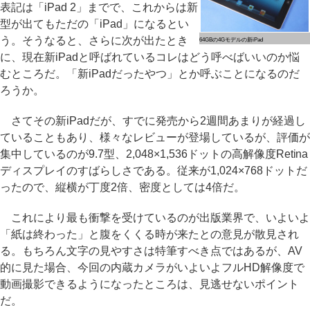
表記は「iPad 2」までで、これからは新
型が出てもただの「iPad」になるとい
う。そうなると、さらに次が出たとき
64GBの4Gモデルの新iPad
に、現在新iPadと呼ばれているコレはどう呼べばいいのか悩
むところだ。「新iPadだったやつ」とか呼ぶことになるのだ
ろうか。
さてその新iPadだが、すでに発売から2週間あまりが経過し
ていることもあり、様々なレビューが登場しているが、評価が
集中しているのが9.7型、2,048×1,536ドットの高解像度Retina
ディスプレイのすばらしさである。従来が1,024×768ドットだ
ったので、縦横が丁度2倍、密度としては4倍だ。
これにより最も衝撃を受けているのが出版業界で、いよいよ
「紙は終わった」と腹をくくる時が来たとの意見が散見され
る。もちろん文字の見やすさは特筆すべき点ではあるが、AV
的に見た場合、今回の内蔵カメラがいよいよフルHD解像度で
動画撮影できるようになったところは、見逃せないポイント
だ。