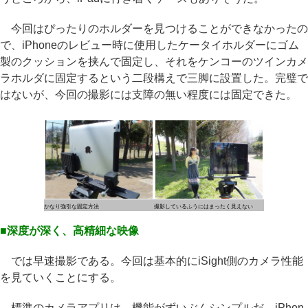
今回はぴったりのホルダーを見つけることができなかったの
で、iPhoneのレビュー時に使用したケータイホルダーにゴム
製のクッションを挟んで固定し、それをケンコーのツインカメ
ラホルダに固定するという二段構えで三脚に設置した。完璧で
はないが、今回の撮影には支障の無い程度には固定できた。
かなり強引な固定方法
撮影しているふうにはまったく見えない
■深度が深く、高精細な映像
では早速撮影である。今回は基本的にiSight側のカメラ性能
を見ていくことにする。
標準のカメラアプリは、機能がずいぶんシンプルだ。iPhon