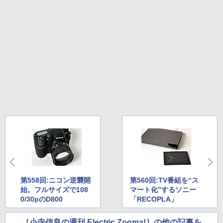
第558回:ニコン逆襲開
第560回:TV番組を“ス
始。フルサイズで108
マート化”するソニー
0/30pのD800
「RECOPLA」
［小寺信良の週刊 Electric Zooma!］の他の記事を