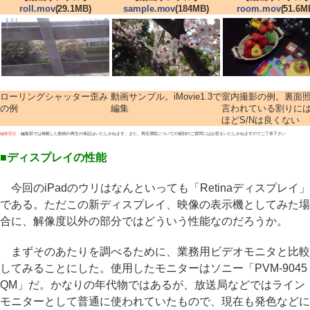
roll.mov
(29.1MB)
sample.mov
(184MB)
room.mov
(51.6M
ローリングシャッター歪み
動画サンプル。iMovie1.3で
室内撮影の例。裏面
の例
編集
言われている割りに
ほどS/Nは良くない
編集部注：
編集部では掲載した動画の再生の保証はいたしかねます。また、再生環境についての個別のご質問にはお答えいたしかねますのでご了承下さい
■ディスプレイの性能
今回のiPadのウリはなんといっても「Retinaディスプレイ」
である。ただこの新ディスプレイ、映像の表示機としてみた場
合に、解像度以外の部分ではどういう性能なのだろうか。
まずそのあたりを調べるために、業務用ビデオモニタと比較
してみることにした。使用したモニターはソニー「PVM-9045
QM」だ。かなりの年代物ではあるが、放送局などではライン
モニターとして普通に使われていたもので、現在も発色などに