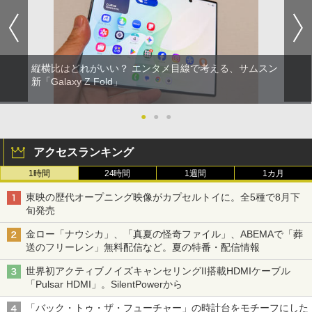
縦横比はどれがいい？ エンタメ目線で考える、サムスン
新「Galaxy Z Fold」
●
●
●
アクセスランキング
1時間
24時間
1週間
1カ月
東映の歴代オープニング映像がカプセルトイに。全5種で8月下
旬発売
金ロー「ナウシカ」、「真夏の怪奇ファイル」、ABEMAで「葬
送のフリーレン」無料配信など。夏の特番・配信情報
世界初アクティブノイズキャンセリングII搭載HDMIケーブル
「Pulsar HDMI」。SilentPowerから
「バック・トゥ・ザ・フューチャー」の時計台をモチーフにした