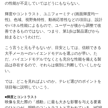
の性能が不足していてはどうにもならない。
輝度やコントラスト、ユニフォーミティ(画面輝度均一
性)、色域、視野角特性、動画応答性などの項目は、設計
やパネル性能によるもので、ユーザーが後から調整で改
善できるものではない。つまり、第1歩は製品選びから
始まるというわけだ。
こう言うと元も子もないが、目安としては、信頼できる
大手メーカーのハイエンドモデルを選ぶのが早い。た
だ、ハイエンドモデルでなくとも充分な性能を備える製
品は存在するので、それらは個別に判断していくしかな
い。
では、どこを見ればよいのか。テレビ選びのポイントを
項目毎に説明していこう。
輝度とコントラスト
映像を見た際の「感動」に最も大きな影響を与える要素
のひとつが、明暗のコントラストと言われている。HDR