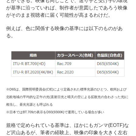
とができる。映像も同じことで、送り手と受け手の環境
が基準に沿っていれば、制作者が意図したであろう映像
がそのまま視聴者に届く可能性が高まるわけだ。
例えば、色に関係する映像の基準には以下のものがあ
る。
※D65は、国際照明委員会(CIE)により定義された標準光源のひとつ。欧州および
北欧地域の平均的な正午の光(直射日光と晴天の空による拡散光の合わさった光)に
相当し、昼光光源とも呼ばれる
※日本ではBT.709の表示をD93(9300K)で運用している場合が多い
規格で定められている基準は、ほかにもガンマ(EOTF)な
ど沢山あるが、筆者の経験上、映像の印象を大きく左右