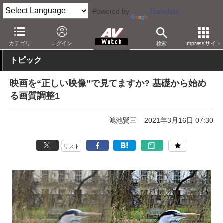
Powered by
Translate
AV Watch
製品
テレビ
カテゴリ
ログイン
検索
Impressサイト
トピック
映画を“正しい映像”で見てますか? 基礎から始め
る画質調整1
鴻池賢三
2021年3月16日 07:30
リスト