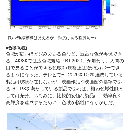
良い例(縞模様は見えるが、輝度はある程度均一)
色域(彩度)
色域が広いほど深みのある色など、豊富な色が再現でき
る。4K/8Kでは広色域規格「BT.2020」が加わり、人間の
目で見ることができる色域を(規格上は)ほぼカバーでき
るようになった。テレビでBT.2020を100%達成している
製品は現状存在しないが、映画作品や映画館の基準であ
るDCI-P3を満たしている製品であれば、概ね色域性能と
しては充分。ちなみに、比較的安価な製品は、効率良く
高輝度を達成するために、色域が犠牲になりがちだ。