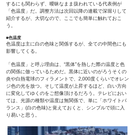
するにも関わらず、曖昧なまま扱われている代表例が
「色温度」だ。調整方法は次回以降の連載で深堀りして
紹介するが、大切なので、ここでも簡単に触れておこ
う。
色温度
色温度は主に白の色味と関係するが、全ての中間色にも
影響してくる。
「色温度」と呼ぶ理由は、“黒体”を熱した際の温度と色
の関係に倣っているためだ。黒体に近いのがろうそくの
炎や白熱電球のフィラメントで、2,000度くらいでオレン
ジ色の光を放つ。そして温度が上昇するほど、白い方向
に変化してゆくのをご想像頂けるだろう。テレビにおい
ては、光源の種類や温度は無関係で、単に「ホワイトバ
ランス」(白の色味)と覚えておくと、シンプルで頭に入
り易いと思う。