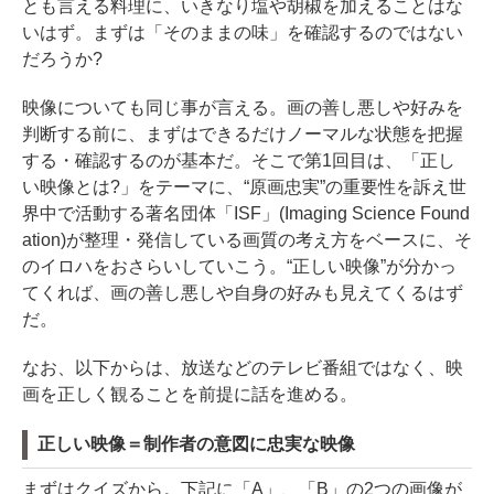
とも言える料理に、いきなり塩や胡椒を加えることはな
いはず。まずは「そのままの味」を確認するのではない
だろうか?
映像についても同じ事が言える。画の善し悪しや好みを
判断する前に、まずはできるだけノーマルな状態を把握
する・確認するのが基本だ。そこで第1回目は、「正し
い映像とは?」をテーマに、“原画忠実”の重要性を訴え世
界中で活動する著名団体「ISF」(Imaging Science Found
ation)が整理・発信している画質の考え方をベースに、そ
のイロハをおさらいしていこう。“正しい映像”が分かっ
てくれば、画の善し悪しや自身の好みも見えてくるはず
だ。
なお、以下からは、放送などのテレビ番組ではなく、映
画を正しく観ることを前提に話を進める。
正しい映像＝制作者の意図に忠実な映像
まずはクイズから。下記に「A」、「B」の2つの画像が