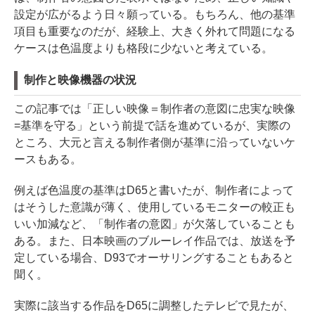
設定が広がるよう日々願っている。もちろん、他の基準
項目も重要なのだが、経験上、大きく外れて問題になる
ケースは色温度よりも格段に少ないと考えている。
制作と映像機器の状況
この記事では「正しい映像＝制作者の意図に忠実な映像
=基準を守る」という前提で話を進めているが、実際の
ところ、大元と言える制作者側が基準に沿っていないケ
ースもある。
例えば⾊温度の基準はD65と書いたが、制作者によって
はそうした意識が薄く、使⽤しているモニターの較正も
いい加減など、「制作者の意図」が⽋落していることも
ある。また、日本映画のブルーレイ作品では、放送を予
定している場合、D93でオーサリングすることもあると
聞く。
実際に該当する作品をD65に調整したテレビで見たが、