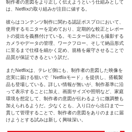
制作者の意図をより正しく伝えようという仕組みとして
は、Netflixの取り組みが注目に値する。
彼らはコンテンツ制作に関わる認証ポスプロにおいて、
使⽤するモニターを定めており、定期的な較正とレポー
トの提出を義務付けている。モニター以外にも撮影する
カメラやデータの管理、ワークフロー、そして納品形式
に⾄るまで仕様を細かく定め、規格を厳守させることで
品質が保証できるという訳だ。
またNetflixは、テレビ側にも、制作者の意図した映像を
忠実に届ける狙いで「Netflixモード」を提供し、搭載製
品も登場している。詳しい情報が無いが、制作基準に沿
って表示することに加え、画面サイズや照明など、家庭
環境を想定して、制作者の意図が伝わるように微調整も
加えられるようだ。少なくとも、⼊り⼝から出⼝まで⼀
貫して管理することで、制作者の意図をありのままに届
けようとする試みは新しく興味深い。