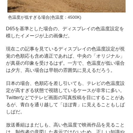
色温度が低すぎる場合(色温度：4500K)
D65を基準とした場合の、ディスプレイの色温度設定を
模したイメージが上の画像だ。
現在この記事を見ているディスプレイの⾊温度設定が視
覚の色順応も含め適正であれば、中央の「オリジナル」
が真昼の印象を受けるはず。一方で、色温度が低い場合
は夕方、高い場合は早朝の雰囲気に見えるだろう。
日本の場合、色順応を差し引いても、テレビの色温度設
定が高すぎる状態で視聴しているケースが非常に多い。
Twitterなどでテレビ画面の写真投稿を目にすることがあ
るが、青白を通り越して「ほぼ青」に見えることもしば
しばだ。
放送番組はまだしも、高い色温度で映画作品を見ること
は、制作者の意図した表示ではないため、正しい知識や