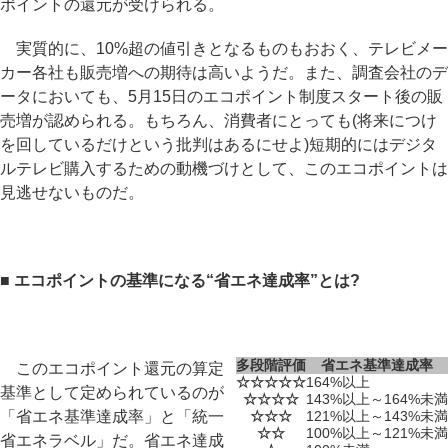
ポイントの還元が受けられる。
実質的に、10%超の値引きとなるものもおおく、テレビメー
カー各社も販売増への期待は高いようだ。また、調査会社のデ
ータにおいても、5月15日のエコポイント制度スタート後の販
売増が認められる。もちろん、消費者にとっても(将来につけ
を回しているだけという批判はあるにせよ)短期的にはデジタ
ルテレビ購入するための動機づけとして、このエコポイントは
見逃せないものだ。
■ エコポイントの基準になる“省エネ達成率”とは?
多段階評価
省エネ基準達成率
このエコポイント還元の算定
☆☆☆☆☆
164%以上
基準として定められているのが
☆☆☆☆
143%以上～164%未満
「省エネ基準達成率」と「統一
☆☆☆
121%以上～143%未満
☆☆
100%以上～121%未満
省エネラベル」だ。省エネ達成