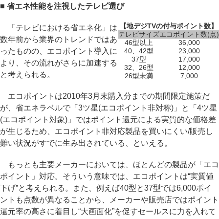
■ 省エネ性能を注視したテレビ選び
【地デジTVの付与ポイント数】
「テレビにおける省エネ化」は
テレビサイズ
エコポイント数(点)
数年前から業界のトレンドではあ
46型以上
36,000
ったものの、エコポイント導入に
40、42型
23,000
37型
17,000
より、その流れがさらに加速する
32、26型
12,000
と考えられる。
26型未満
7,000
エコポイントは2010年3月末購入分までの期間限定施策だ
が、省エネラベルで「3ツ星(エコポイント非対称)」と「4ツ星
(エコポイント対象)」ではポイント還元による実質的な価格差
が生じるため、エコポイント非対応製品を買いにくい/販売し
難い状況がすでに生み出されている、といえる。
もっとも主要メーカーにおいては、ほとんどの製品が「エコ
ポイント」対応。そういう意味では、エコポイントは“実質値
下げ”と考えられる。また、例えば40型と37型では6,000ポイ
ントも点数が異なることから、メーカーや販売店ではポイント
還元率の高さに着目し“大画面化”を促すセールスに力を入れて