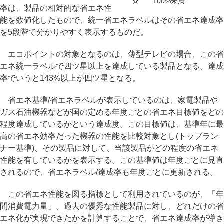
☆
100%未満
率は、製品の相対的な省エネ性
能を数値化したもので、統一省エネラベルはその省エネ達成率
を5段階で分かりやすく表示するものだ。
エコポイントの対象となるのは、薄型テレビの場合、この省
エネ統一ラベルで四ツ星以上を達成している製品となる。達成
率でいうと143%以上が四ツ星となる。
省エネ基準/省エネラベルが表示しているのは、家電製品や
ガス石油機器などが国の定める年度ごとの省エネ目標値をどの
程度達成しているかという達成度。この目標値は、基準年に最
高の省エネ効率だった機器の性能を比較対象とし(トップラン
ナー基準)、その製品に対して、当該製品がどの程度の省エネ
性能を有しているかを表示する。この基準値は年度ごとに見直
されるので、省エネラベル/達成率も年度ごとに更新される。
この省エネ性能を図る指標として利用されているのが、「年
間消費電力量」。過去の優秀な性能製品に対し、どれだけの省
エネ化が実現できたかを計算することで、省エネ達成率が導き