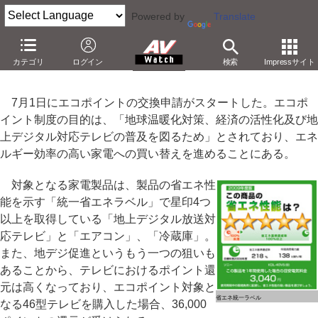
Powered by
Translate
【特別企画】“省エネテレビ”の星の意味は?
カテゴリ
ログイン
検索
Impressサイト
－エコポイント対象製品を決めるのは“年間消費電力量”
7月1日にエコポイントの交換申請がスタートした。エコポ
イント制度の目的は、「地球温暖化対策、経済の活性化及び地
上デジタル対応テレビの普及を図るため」とされており、エネ
ルギー効率の高い家電への買い替えを進めることにある。
対象となる家電製品は、製品の省エネ性
能を示す「統一省エネラベル」で星印4つ
以上を取得している「地上デジタル放送対
応テレビ」と「エアコン」、「冷蔵庫」。
また、地デジ促進というもう一つの狙いも
あることから、テレビにおけるポイント還
元は高くなっており、エコポイント対象と
省エネ統一ラベル
なる46型テレビを購入した場合、36,000