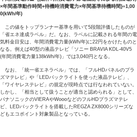
×年間基準動作時間+待機時消費電力×年間基準待機時間}÷1,00
0(kWh/年)
この値をトップランナー基準を用いて5段階評価したものが
「省エネ達成ラベル」だ。なお、ラベルに記載される年間の電
気料金目安は、年間消費電力量(kWh/年)に22円をかけたものと
なる。例えば40型の液晶テレビ「ソニー BRAVIA KDL-40V5
(年間消費電力量138kWh/年)」では3,040円となる。
なお、「統一省エネラベル」では、「フルHDパネルのプラ
ズマテレビ」や「LEDバックライトを使った液晶テレビ」、
「ワイヤレステレビ」の規定が現時点では行なわれていない。
しかし、「相当として扱うことが適当と認められる」として、
パナソニックのVIERAやWoooなどのフルHDプラズマテレ
ビ、LEDバックライトを搭載したREGZA ZX8000シリーズな
どもエコポイント対象製品となっている。