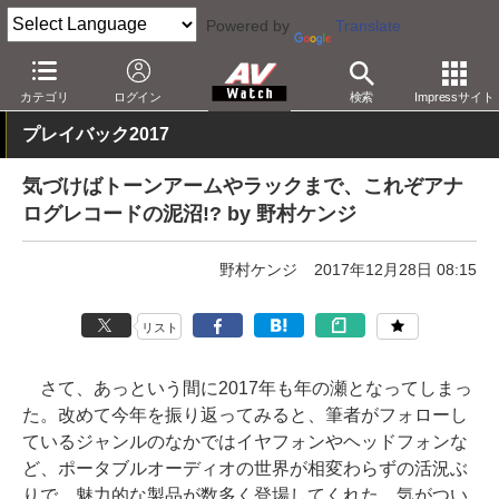
Powered by
Translate
AV Watch
製品
レコードプレーヤー
カテゴリ
ログイン
検索
Impressサイト
プレイバック2017
気づけばトーンアームやラックまで、これぞアナ
ログレコードの泥沼!? by 野村ケンジ
野村ケンジ
2017年12月28日 08:15
リスト
さて、あっという間に2017年も年の瀬となってしまっ
た。改めて今年を振り返ってみると、筆者がフォローし
ているジャンルのなかではイヤフォンやヘッドフォンな
ど、ポータブルオーディオの世界が相変わらずの活況ぶ
りで、魅力的な製品が数多く登場してくれた。気がつい