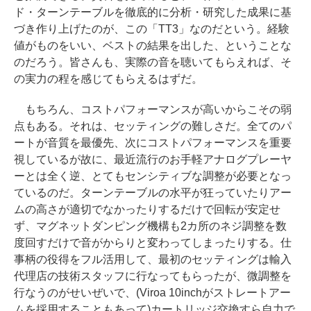
ド・ターンテーブルを徹底的に分析・研究した成果に基
づき作り上げたのが、この「TT3」なのだという。経験
値がものをいい、ベストの結果を出した、ということな
のだろう。皆さんも、実際の音を聴いてもらえれば、そ
の実力の程を感じてもらえるはずだ。
もちろん、コストパフォーマンスが高いからこその弱
点もある。それは、セッティングの難しさだ。全てのパ
ートが音質を最優先、次にコストパフォーマンスを重要
視しているが故に、最近流行のお手軽アナログプレーヤ
ーとは全く逆、とてもセンシティブな調整が必要となっ
ているのだ。ターンテーブルの水平が狂っていたりアー
ムの高さが適切でなかったりするだけで回転が安定せ
ず、マグネットダンピング機構も2カ所のネジ調整を数
度回すだけで音がからりと変わってしまったりする。仕
事柄の役得をフル活用して、最初のセッティングは輸入
代理店の技術スタッフに行なってもらったが、微調整を
行なうのがせいぜいで、(Viroa 10inchがストレートアー
ムを採用することもあって)カートリッジ交換すら自力で