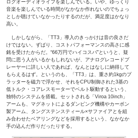
ログオーディオライフを楽しんでいる。いや、ゆっくり
音楽を楽しんでいる時間がなかなか作れないのでちょっ
としか聴けていなかったりするのだが、満足度はかなり
高い。
しかしながら、「TT3」導入のきっかけは音の良さだ
けではない。ずばり、コストパフォーマンスの高さに感
銘を受けたからだ。“66万円でハイコスパ”というと、疑
問に思う人がいるかもしれないが、アナログレコードプ
レーヤーに詳しい人であれば、なんとはなしに納得して
もらえるはず。というのも、「TT3」は、重さ約1kgのプ
ラッターを磁力で浮かせ、それをCPU制御された3基の
低トルク・コアレスモーターでベルト駆動するという、
独特のシステムを搭載。セットされる「Viroa 10inch」
アームも、マグネットによるダンピング機構やカーボン
製アーム、タングステンスティール×サファイアとを組
み合わせたベアリングなどを採用するという、なかなか
手の込んだ作りだったりする。