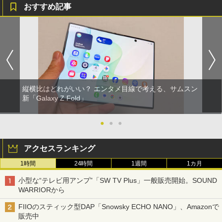
おすすめ記事
縦横比はどれがいい？ エンタメ目線で考える、サムスン
新「Galaxy Z Fold」
●
●
●
アクセスランキング
1時間
24時間
1週間
1カ月
小型な“テレビ用アンプ”「SW TV Plus」一般販売開始。SOUND
WARRIORから
FIIOのスティック型DAP「Snowsky ECHO NANO」、Amazonで
販売中