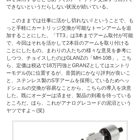
できないというだらしない状況が続いている。
このままでは仕事に活かし切れない! ということで、も
っと手軽にカートリッジ交換が可能なトーンアームを追
加することにした。「TT3」は3本までアーム取付が可能
で、今回はそれを活かして2本目のアームを取り付ける
ことにしたもの。まわりの人たちの様々な意見を参考に
しつつ、チョイスしたのはGLANZの「MH-10B」。こち
ら、定価は税込で18万円強とGRANZとしてはエントリ
ーモデル(!)に位置するが、音質的にかなり評判が良いこ
と、ステンレス製のS字アームを採用しているためヘッ
ドシェルの交換が容易なことから、こちらの導入を決意
した。既にオーダーは済ませ、製品の到着を待っている
ところだ。ほら、これがアナログレコードの泥沼という
ヤツですよ～(笑)