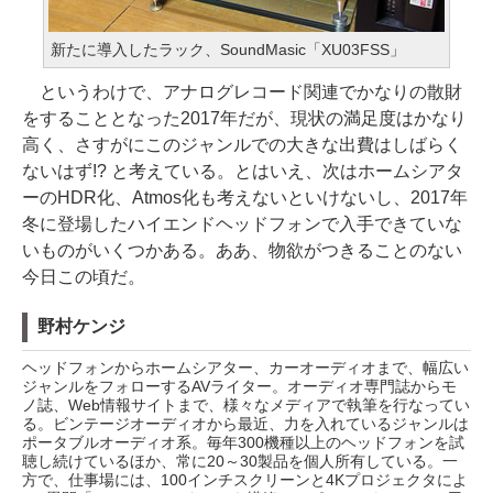
新たに導入したラック、SoundMasic「XU03FSS」
というわけで、アナログレコード関連でかなりの散財
をすることとなった2017年だが、現状の満足度はかなり
高く、さすがにこのジャンルでの大きな出費はしばらく
ないはず!? と考えている。とはいえ、次はホームシアタ
ーのHDR化、Atmos化も考えないといけないし、2017年
冬に登場したハイエンドヘッドフォンで入手できていな
いものがいくつかある。ああ、物欲がつきることのない
今日この頃だ。
野村ケンジ
ヘッドフォンからホームシアター、カーオーディオまで、幅広い
ジャンルをフォローするAVライター。オーディオ専門誌からモ
ノ誌、Web情報サイトまで、様々なメディアで執筆を行なってい
る。ビンテージオーディオから最近、力を入れているジャンルは
ポータブルオーディオ系。毎年300機種以上のヘッドフォンを試
聴し続けているほか、常に20～30製品を個人所有している。一
方で、仕事場には、100インチスクリーンと4Kプロジェクタによ