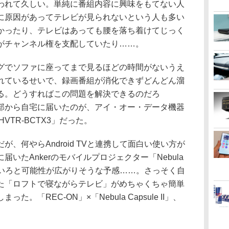
われて久しい。単純に番組内容に興味をもてない人
に原因があってテレビが見られないという人も多い
かったり、テレビはあっても腰を落ち着けてじっく
がチャンネル権を支配していたり……。
グでソファに座ってまで見るほどの時間がないうえ
れているせいで、録画番組が消化できずどんどん溜
る。どうすればこの問題を解決できるのだろ
部から自宅に届いたのが、アイ・オー・データ機器
HVTR-BCTX3」だった。
、何やらAndroid TVと連携して面白い使い方が
いたAnkerのモバイルプロジェクター「Nebula
で、いろいろと可能性が広がりそうな予感……。さっそく自
た「ロフトで寝ながらテレビ」がめちゃくちゃ簡単
。「REC-ON」×「Nebula Capsule II」、