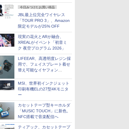
今日みつけたお買い得品
JBL最上位完全ワイヤレス
「TOUR PRO 3」、Amazon
限定モデルが25% OFF
現実の花火とARが融合、
XREALがイベント「初音ミ
ク 夜空プログラム 2026」
LIFEEAR、高透明度レジン採
用で、フェイスプレート着せ
替え可能なイヤフォン
「Nova Shell」
MSI、世界初インクジェット
印刷有機ELの27型4Kモニタ
ー
カセットテープ型キーホルダ
「MUSIC TOUCH」に新色。
NFC搭載で音楽配信へ
ティアック、カセットテープ