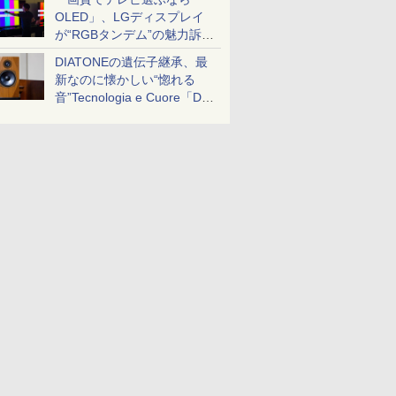
OLED」、LGディスプレイ
が“RGBタンデム”の魅力訴
求。液晶とのガチ比較も
DIATONEの遺伝子継承、最
新なのに懐かしい“惚れる
音”Tecnologia e Cuore「DS-
TC52B」を聴く