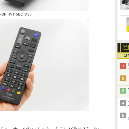
N HVTR-BCTX3」
1