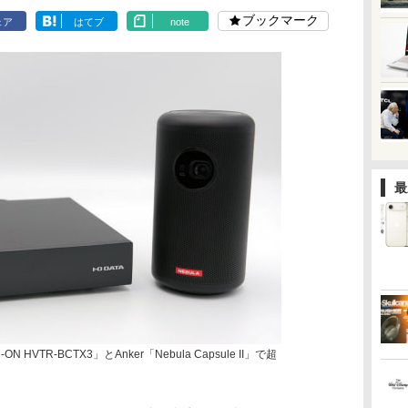
ブックマーク
ェア
はてブ
note
最
VTR-BCTX3」とAnker「Nebula Capsule II」で超