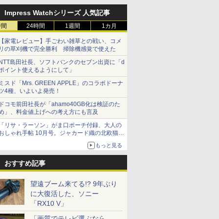
Impress Watchシリーズ 人気記事
時間
24時間
1週間
1カ月
【家電レビュー】手ごわい雑草との戦い、コメ
リの草刈機で完全勝利 掃除機感覚で使えた
NTT島田社長、ソフトバンクのセブン出資に「d
ポイント使えるようにして」
ミスド「Mrs. GREEN APPLE」のコラボドーナ
ツ4種、いよいよ発売！
ドコモ前田社長が「ahamo40GB化は検証のた
め」、料金値上げへの考え方にも言及
「リサ・ラーソン」がま口ポーチ付録、大人の
おしゃれ手帖 10月号。ジャカード織の北欧猫デ
ザイン
もっと見る
おすすめ記事
望遠ブーム来てる!? 9年ぶり
に大復活した、ソニー
「RX10 V」
「画質でテレビ選ぶなら