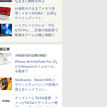
なままに剛性を向上
お値段そのままでメモリ倍
増！メモリ32GBの「お得な
ゲーミングノート」
ハイグレードテレビ「TCL
Q7D Pro」。圧巻の色彩美で
映画＆ゲームが極上体験に
新記事
今日みつけたお買い得品
iPhone AirやAirPods Pro 3な
どのAmazonタイムセール、
今夜終了
Skullcandy、BoseのANCと
サウンドチューニング採用の
震えるヘッドフォン
「Crusher 1080 ANC」
ディズニーとTikTok提携、フ
ァンがTikTokでディズニー映