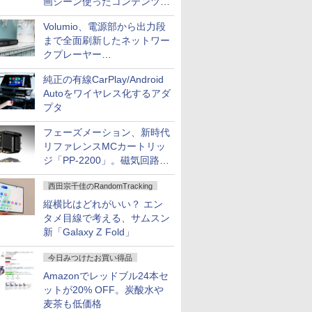
画シーン使ったコンテンツ制
作、Disney+にも配信
Volumio、電源部から出力段
まで全面刷新したネットワー
クプレーヤー
「Primo（2026）」
純正の有線CarPlay/Android
Autoをワイヤレス化するアダ
プタ
フェーズメーション、新時代
リファレンスMCカートリッ
ジ「PP-2200」。磁気回路や
ハウジングを根本から見直し
西田宗千佳のRandomTracking
縦横比はどれがいい？ エン
タメ目線で考える、サムスン
新「Galaxy Z Fold」
今日みつけたお買い得品
Amazonでレッドブル24本セ
ットが20% OFF。炭酸水や
麦茶も低価格