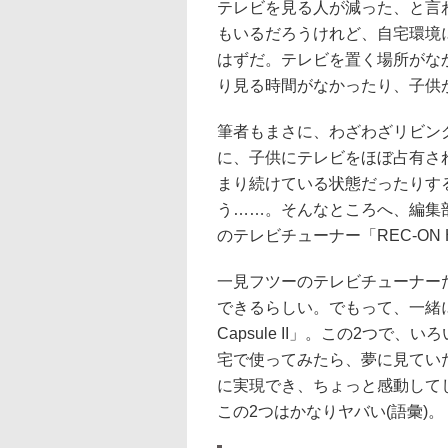
テレビを見る人が減った、と言
もいるだろうけれど、自宅環境
はずだ。テレビを置く場所がな
り見る時間がなかったり、子供
筆者もまさに、わざわざリビン
に、子供にテレビをほぼ占有さ
まり続けている状態だったりす
う……。そんなところへ、編集
のテレビチューナー「REC-ON 
一見フツーのテレビチューナーだが
できるらしい。でもって、一緒に届
Capsule II」。この2つ
宅で使ってみたら、夢に見てい
に実現でき、ちょっと感動してしまった
この2つはかなりヤバい(語彙)。