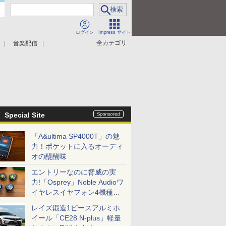
ログイン
Impress サイト
全カテゴリ
音楽配信
Special Site
「A&ultima SP4000T」の魅
力！ポケットに入るオーディ
オの醍醐味
エントリーなのに脅威の実
力!「Osprey」Noble Audioワ
イヤレスイヤフォン4機種を
一気に聴く
レイズ鍛造1ピースアルミホ
イール「CE28 N-plus」軽量