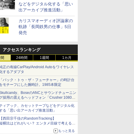
などをデジタル化する「思い
出アーカイブ推進活動」
カリスマオーディオ評論家の
軌跡「長岡鉄男の仕事」5日
発売
アクセスランキング
時間
24時間
1週間
1カ月
純正の有線CarPlay/Android Autoをワイヤレス
化するアダプタ
「バック・トゥ・ザ・フューチャー」の時計台
をモチーフにした腕時計。1985本限定
Skullcandy、BoseのANCとサウンドチューニン
グ採用の震えるヘッドフォン「Crusher 1080
ANC」
ティアック、カセットテープなどをデジタル化
する「思い出アーカイブ推進活動」
【西田宗千佳のRandomTracking】
縦横比はどれがいい？ エンタメ目線で考える、
サムスン新「Galaxy Z Fold」
もっと見る