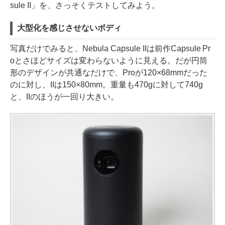
sule II」を、さっそくテストしてみよう。
大型化を感じさせないボディ
写真だけでみると、Nebula Capsule IIは前作Capsule Pr
oとさほどサイズは変わらないように見える。だが円筒
形のデザインが共通なだけで、Proが120×68mmだった
のに対し、IIは150×80mm。重量も470gに対して740g
と、IIのほうが一回り大きい。