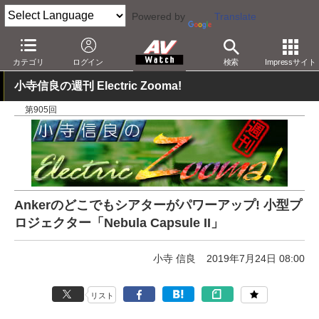
Powered by
Translate
AV Watch
製品
プロジェクタ
カテゴリ
ログイン
検索
Impressサイト
小寺信良の週刊 Electric Zooma!
第905回
Ankerのどこでもシアターがパワーアップ! 小型プ
ロジェクター「Nebula Capsule II」
小寺 信良
2019年7月24日 08:00
リスト