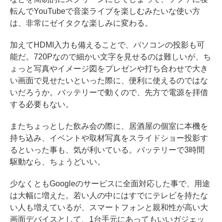
転んでYouTubeで音楽ライブを楽しむみたいな使い方
は、非常にゼイタクな楽しみに変わる。
加えてHDMI入力も備えることで、パソコンの投影も可
能だ。720Pなので細かい文字を見せるのは難しいが、ち
ょっと写真やイメージ図をプレゼンや打ち合わせで大き
い画面で見せたいといった際に、便利に使えるのではな
いだろうか。バッテリーで動くので、先方で電源を拝借
する必要もない。
またちょっとした飲み会の際に、居酒屋の個室に本機を
持ち込み、イベントや取材写真をスライドショー投影す
るといった事も、気が利いている。バッテリーで3時間
駆動なら、ちょうどいい。
少なくともGoogleのサービスに全面対応した事で、用途
は大幅に増えた。若い人の中にはすでにテレビを持たな
い人も増えているが、スマートフォンと親和性が高い大
画面デバイスとして、1台手元にあってもいいガジェッ