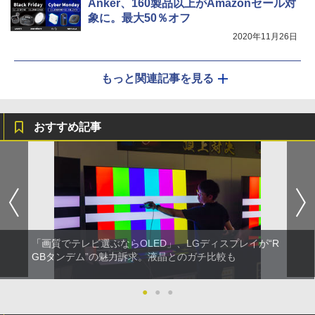
Anker、160製品以上がAmazonセール対
象に。最大50％オフ
2020年11月26日
もっと関連記事を見る
おすすめ記事
「画質でテレビ選ぶならOLED」、LGディスプレイが“R
GBタンデム”の魅力訴求。液晶とのガチ比較も
●
●
●