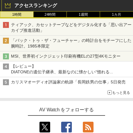
アクセスランキング
1時間
24時間
1週間
1カ月
ティアック、カセットテープなどをデジタル化する「思い出アー
カイブ推進活動」
「バック・トゥ・ザ・フューチャー」の時計台をモチーフにした
腕時計。1985本限定
MSI、世界初インクジェット印刷有機ELの27型4Kモニター
【レビュー】
DIATONEの遺伝子継承、最新なのに懐かしい“惚れる
音”Tecnologia e Cuore「DS-TC52B」を聴く
カリスマオーディオ評論家の軌跡「長岡鉄男の仕事」5日発売
もっと見る
AV Watch をフォローする