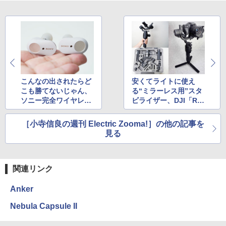
こんなの出されたらど
安くてライトに使え
こも勝てないじゃん、
る“ミラーレス用”スタ
ソニー完全ワイヤレス
ビライザー、DJI「RO
「WF-1000XM3」
NIN-SC」
［小寺信良の週刊 Electric Zooma!］の他の記事を
見る
関連リンク
Anker
Nebula Capsule II