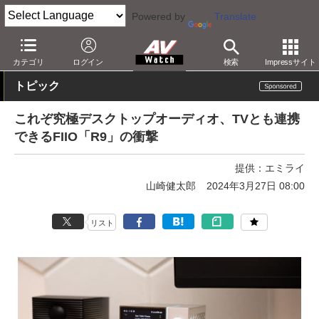
Powered by
Translate
AV Watch
製品
USB DAC
その他
カテゴリ
ログイン
検索
Impressサイト
トピック
これぞ究極デスクトップオーディオ、TVとも連携
できるFIIO「R9」の衝撃
提供：
エミライ
山崎健太郎
2024年3月27日 08:00
リスト