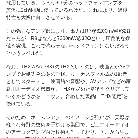
採用している。つまり8ch分のヘッドフォンアンプを、
贅沢に2ch駆動に使っているわけだ。これにより、過渡
特性を大幅に向上させている。
この強力なアンプ部により、出力はR7が3200mW@32Ω
だったが、R9はなんと7300mW@32Ωという圧倒的な数
値を実現。これで鳴らせないヘッドフォンはないだろう
というレベルだ。
なお、THX AAA-788+のTHXというのは、映画とかAVア
ンプでお馴染みのあのTHX。ルーカスフィルムの1部門
としてスタートし、映画館の音響や、AVアンプなどの家
庭用オーディオ機器が、THXが定めた基準をクリアして
いるかどうかをチェック。合格した製品に“THX認定”を
授けている。
そのため、ホームシアターのイメージが強いが、実際は
様々な分野の技術を手掛ける集団で、ピュアオーディオ
のアナログアンプ向け技術も作っており、そこから生ま