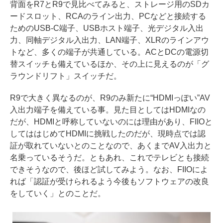
背面をR7とR9で見比べてみると、ストレージ用のSDカ
ードスロット、RCAのライン出力、PCなどと接続する
ためのUSB-C端子、USBホスト端子、光デジタル入出
力、同軸デジタル入出力、LAN端子、XLRのラインアウ
トなど、多くの端子が共通している。ACとDCの電源切
替スイッチも備えているほか、その上に見えるのが「グ
ラウンドリフト」スイッチだ。
R9で大きく異なるのが、R9のみ新たに“HDMIっぽい”AV
入出力端子を備えている事。見た目としてはHDMIなの
だが、HDMIと呼称していないのには理由があり、FIIOと
してははじめてHDMIに挑戦したのだが、現時点では認
証が取れていないとのことなので、あくまでAV入出力と
名乗っているそうだ。ともあれ、これでテレビとも接続
できそうなので、後ほど試してみよう。なお、FIIOによ
れば「認証が受けられるよう今後もソフトウェアの改良
をしていく」とのことだ。