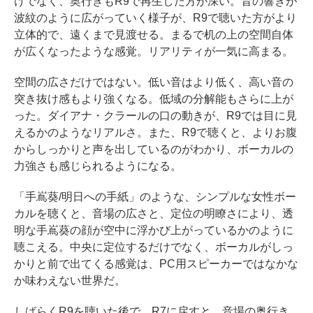
けでなく、奥行きもR9で再生した方が深い。音の響きが
波紋のように広がっていく様子が、R9で聴いた方がより
立体的で、遠くまで見渡せる。まるで机の上の空間自体
が広くなったような感覚。リアリティが一気に高まる。
空間の広さだけではない。低い音はより低く、高い音の
突き抜け感もより強くなる。低域の分解能もさらに上が
った。ダイアナ・クラールの口の動きが、R9では目に見
えるかのようなリアルさ。また、R9で聴くと、よりお腹
からしっかりと声を出しているのがわかり、ボーカルの
力強さも感じられるようになる。
「手嶌葵/明日への手紙」のような、シンプルな女性ボー
カルを聴くと、音場の広さと、定位の明瞭さにより、透
明な手嶌葵の顔が空中に浮かび上がっているかのように
聴こえる。中央に定位するだけでなく、ボーカルがしっ
かりと前で出てくる感覚は、PC用スピーカーではなかな
か味わえない世界だ。
しばらくR9を聴いた後で、R7に戻すと、音場の奥行き