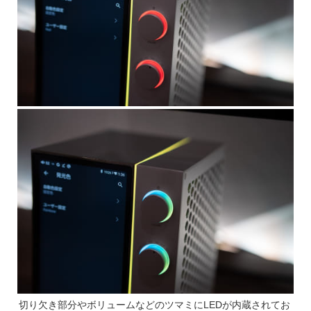
切り欠き部分やボリュームなどのツマミにLEDが内蔵されてお