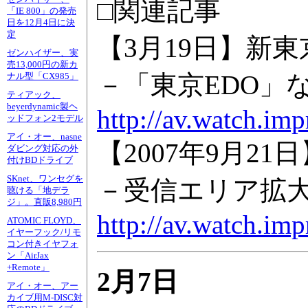
□関連記事
「IE 800」の発売
日を12月4日に決
定
【3月19日】新
ゼンハイザー、実
売13,000円の新カ
－「東京EDO」
ナル型「CX985」
ティアック、
beyerdynamic製ヘ
http://av.watch.im
ッドフォン2モデル
アイ・オー、nasne
【2007年9月2
ダビング対応の外
付けBDドライブ
SKnet、ワンセグを
－受信エリア拡
聴ける「地デラ
ジ」。直販8,980円
http://av.watch.im
ATOMIC FLOYD、
イヤーフック/リモ
コン付きイヤフォ
ン「AirJax
+Remote」
2月7日
アイ・オー、アー
カイブ用M-DISC対