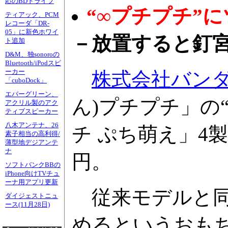
応のBDドライブ
“∞プチプチ”
ティアック、PCM
レコーダ「DR-
05」に新色ホワイ
－放置すると釘
ト追加
D&M、独sonoroの
Bluetooth/iPodスピ
ーカー
株式会社バン
「cuboDock」
エバーグリーン、
ん)プチプチ」の
アクリル製のアク
ティブスピーカー
八木アンテナ、26
チ ぷち萌え」4
素子相当の高利得/
薄型地デジアンテ
ナ
円。
ソフトバンクBBの
iPhone向けTVチュ
ーナ用アプリ更新
従来モデルと同
ダイジェストニュ
ース(11月28日)
めるというおも