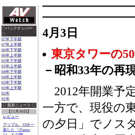
◇バックナンバー
4月3日
◇
07年下半期
07年上半期
東京タワーの5
06年下半期
06年上半期
05年下半期
－昭和33年の再
05年上半期
04年下半期
04年上半期
03年下半期
2012年開業予
03年上半期
02年
01年
一方で、現役の東
◇ 最新ニュース ◇
【11月30日】
レビュー
の夕日」でノス
アップル、UIを一
新した「iTunes