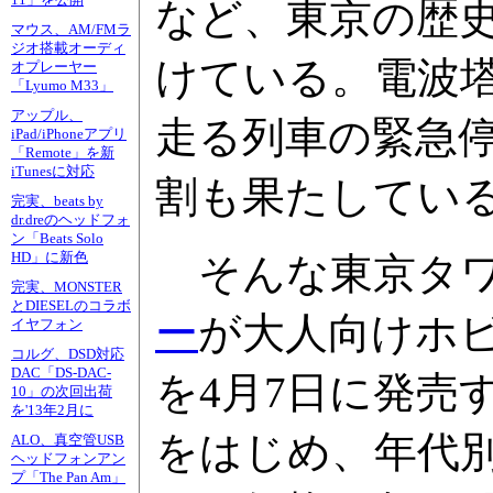
11」を公開
など、東京の歴
マウス、AM/FMラ
ジオ搭載オーディ
けている。電波
オプレーヤー
「Lyumo M33」
アップル、
走る列車の緊急
iPad/iPhoneアプリ
「Remote」を新
iTunesに対応
割も果たしてい
完実、beats by
dr.dreのヘッドフォ
ン「Beats Solo
HD」に新色
そんな東京タワ
完実、MONSTER
とDIESELのコラボ
ー
が大人向けホ
イヤフォン
コルグ、DSD対応
DAC「DS-DAC-
を4月7日に発売す
10」の次回出荷
を'13年2月に
をはじめ、年代別
ALO、真空管USB
ヘッドフォンアン
プ「The Pan Am」