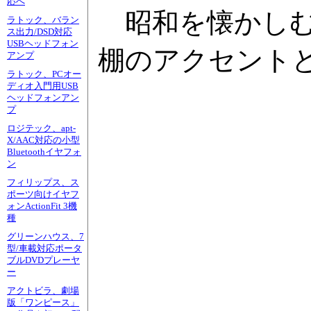
応へ
昭和を懐かしむ
ラトック、バラン
ス出力/DSD対応
USBヘッドフォン
棚のアクセント
アンプ
ラトック、PCオー
ディオ入門用USB
ヘッドフォンアン
プ
ロジテック、apt-
X/AAC対応の小型
Bluetoothイヤフォ
ン
フィリップス、ス
ポーツ向けイヤフ
ォンActionFit 3機
種
グリーンハウス、7
型/車載対応ポータ
ブルDVDプレーヤ
ー
アクトビラ、劇場
版「ワンピース」