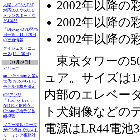
2002年以降の彩
太陽、dCSのDSD
対応DACやSACD
トランスポートな
2002年以降の彩
ど4製品
「Blu-ray/DVD発売
2002年以降の
日一覧」11月29日
の更新情報
ダイジェストニュ
ース(11月30日)
東京タワーの5
【11月29日】
レビュー
ュア。サイズは1/2
au、iPad miniと第4
世代iPadの4G LTE
モデル価格を決定
内部のエレベー
iOSアプリ
「Twonky Beam」
がDTCP-IP対応。
ト犬銅像などの
iPhoneで地デジ番
組視聴
電源はLR44電池
ソニーBDレコーダ
がiOS機器でのスト
リーミング視聴対