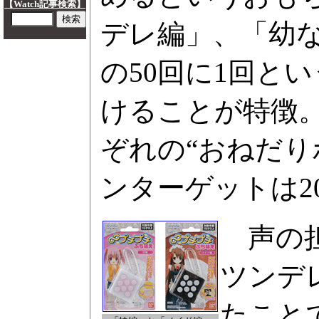
【Watch記事検索】
デレ編」、「幼
の50回に1回と
けることが特徴
ぞれの“おねだり
ンターゲットは2
声の担
ツンデ
たこと