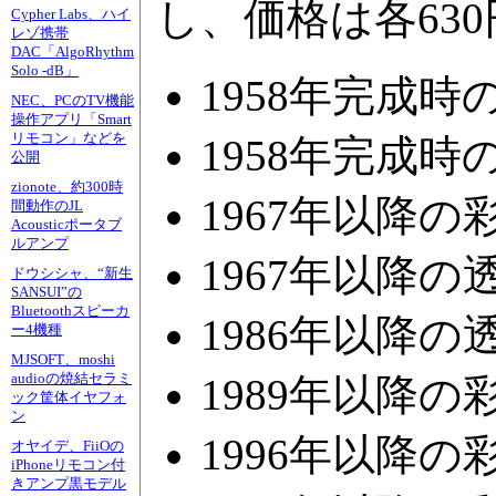
し、価格は各63
Cypher Labs、ハイ
レゾ携帯
DAC「AlgoRhythm
Solo -dB」
1958年完成時
NEC、PCのTV機能
操作アプリ「Smart
リモコン」などを
1958年完成時
公開
zionote、約300時
1967年以降の
間動作のJL
Acousticポータブ
ルアンプ
1967年以降の
ドウシシャ、“新生
SANSUI”の
Bluetoothスピーカ
1986年以降の
ー4機種
MJSOFT、moshi
audioの焼結セラミ
1989年以降の彩
ック筐体イヤフォ
ン
1996年以降の彩
オヤイデ、FiiOの
iPhoneリモコン付
きアンプ黒モデル