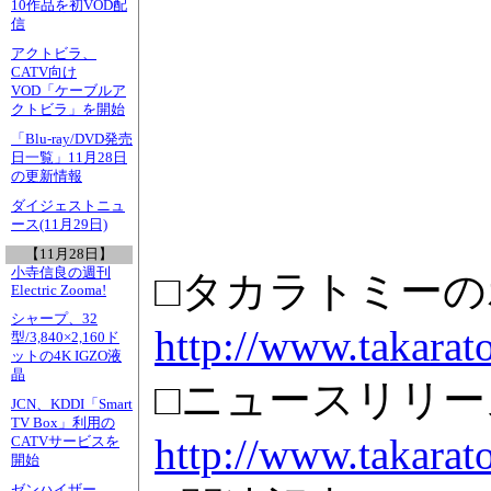
10作品を初VOD配
信
アクトビラ、
CATV向け
VOD「ケーブルア
クトビラ」を開始
「Blu-ray/DVD発売
日一覧」11月28日
の更新情報
ダイジェストニュ
ース(11月29日)
【11月28日】
小寺信良の週刊
□タカラトミー
Electric Zooma!
シャープ、32
http://www.takarat
型/3,840×2,160ド
ットの4K IGZO液
晶
□ニュースリリース
JCN、KDDI「Smart
TV Box」利用の
http://www.takarato
CATVサービスを
開始
ゼンハイザー、