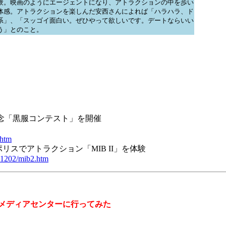
験。映画のようにエージェントになり、アトラクションの中を歩い
体感。アトラクションを楽しんだ安西さんによれば「ハラハラ、ド
系」、「スッゴイ面白い。ぜひやって欲しいです。デートならいい
う」とのこと。
発売記念「黒服コンテスト」を開催
.htm
リスでアトラクション「MIB II」を体験
21202/mib2.htm
際メディアセンターに行ってみた