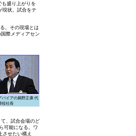
本でも盛り上がりを
が現状。試合をテ
ある。その現場とは
の国際メディアセン
アバイアの鵜野正康 代
締役社長
して、試合会場のど
ら可能になる。ワ
上させたい構え