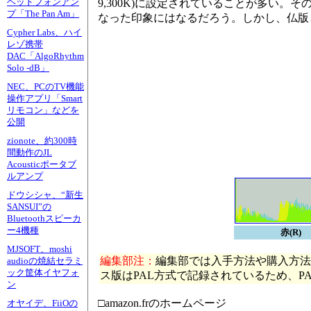
ヘッドフォンアン
9,300K)に設定されていることが多い
プ「The Pan Am」
なった印象にはなるだろう。しかし、仏版
Cypher Labs、ハイ
レゾ携帯
DAC「AlgoRhythm
Solo -dB」
NEC、PCのTV機能
操作アプリ「Smart
リモコン」などを
公開
zionote、約300時
間動作のJL
Acousticポータブ
ルアンプ
ドウシシャ、“新生
SANSUI”の
Bluetoothスピーカ
ー4機種
赤(R)
MJSOFT、moshi
編集部注：
編集部では入手方法や購入方法
audioの焼結セラミ
ック筐体イヤフォ
ス版はPAL方式で記録されているため、P
ン
□amazon.frのホームページ
オヤイデ、FiiOの