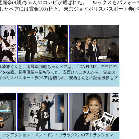
、滝麗奈(9歳)ちゃんのコンビが選ばれた。「ルックスもパフォ
たペアには賞金10万円と、東京ジョイポリスパスポート券(ペ
凌雅くんと、滝麗奈(9歳)ちゃんペアは、「DA PUMP」の曲にの
プを披露。見事優勝を勝ち取った。安西ひろこさんから、賞金10
イポリスパスポート券(ペア)を贈られ、安西さんとの記念撮影もプ
ニックアクション「メン・イン・ブラック2」のアトラクション