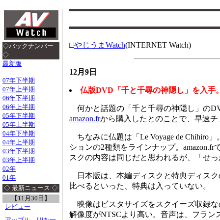
□
やじうまWatch
(INTERNET Watch)
◇バックナンバー
◇
最新版
12月9日
07年下半期
07年上半期
仏版DVD「千と千尋の神隠し」を入手
06年下半期
06年上半期
何かと話題の「千と千尋の神隠し」のDVD。そ
05年下半期
amazon.fr
から購入したとのことで、早速チ
05年上半期
04年下半期
ちなみに仏題は「Le Voyage de C
04年上半期
ションの2種類をラインナップ。amazon.fr
03年下半期
スクの内容は同じだと思われるが、「せっ
03年上半期
02年
日本版は、本編ディスクと特典ディスクの
01年
比べるといった、特典は入っていない。
◇ 最新ニュース ◇
【11月30日】
映像はビスタサイズをスクイーズ収録なのは
レビュー
解像度がNTSCより高い。音声は、フランス語はD