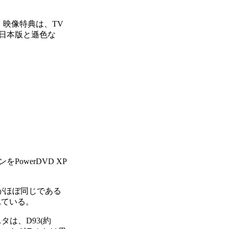
。映像特典は、TV
、日本版と遜色な
werDVD XP
がほぼ同じである
れている。
タは、D93(約