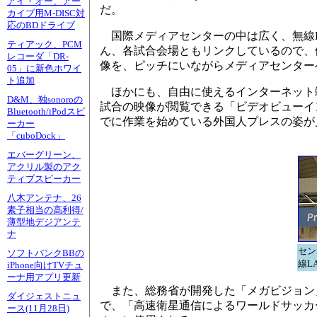
アイ・オー、アー
だ。
カイブ用M-DISC対
応のBDドライブ
国際メディアセンターの中は広く、無線L
ティアック、PCM
ん、各試合会場ともリンクしているので、
レコーダ「DR-
像を、ピッチにいながらメディアセンター
05」に新色ホワイ
ト追加
ほかにも、自由に使えるインターネット
D&M、独sonoroの
試合の映像が閲覧できる「ビデオビューイ
Bluetooth/iPodスピ
でに作業を始めている外国人プレスの姿が
ーカー
「cuboDock」
エバーグリーン、
アクリル製のアク
ティブスピーカー
八木アンテナ、26
素子相当の高利得/
薄型地デジアンテ
ナ
セン
ソフトバンクBBの
線L
iPhone向けTVチュ
ーナ用アプリ更新
また、総務省が開発した「メガビジョン」
ダイジェストニュ
で、「高速衛星通信によるワールドサッカ
ース(11月28日)