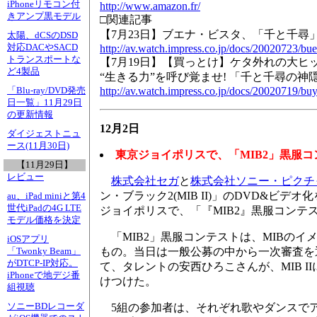
iPhoneリモコン付
http://www.amazon.fr/
きアンプ黒モデル
□関連記事
【7月23日】ブエナ・ビスタ、「千と千尋
太陽、dCSのDSD
対応DACやSACD
http://av.watch.impress.co.jp/docs/20020723/bu
トランスポートな
【7月19日】【買っとけ】ケタ外れの大ヒッ
ど4製品
“生きる力”を呼び覚ませ! 「千と千尋の神
http://av.watch.impress.co.jp/docs/20020719/b
「Blu-ray/DVD発売
日一覧」11月29日
の更新情報
12月2日
ダイジェストニュ
ース(11月30日)
東京ジョイポリスで、「MIB2」黒服
【11月29日】
レビュー
株式会社セガ
と
株式会社ソニー・ピクチ
ン・ブラック2(MIB II)」のDVD&ビデ
au、iPad miniと第4
世代iPadの4G LTE
ジョイポリスで、「『MIB2』黒服コンテ
モデル価格を決定
「MIB2」黒服コンテストは、MIBのイ
iOSアプリ
もの。当日は一般公募の中から一次審査を
「Twonky Beam」
がDTCP-IP対応。
て、タレントの安西ひろこさんが、MIB 
iPhoneで地デジ番
けつけた。
組視聴
ソニーBDレコーダ
5組の参加者は、それぞれ歌やダンスでアピ