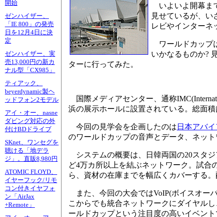
開始
いよいよ開幕まであ
見せているが、い
ゼンハイザー、
「IE 800」の発売
レビやインターネ
日を12月4日に決
定
ワールドカップは
いかなるものか?
ゼンハイザー、実
売13,000円の新カ
ターに行ってみた。
ナル型「CX985」
ティアック、
beyerdynamic製ヘ
国際メディアセンター、通称IMC(Internati
ッドフォン2モデル
浜の展示ホールに設置されている。総面積
アイ・オー、nasne
ダビング対応の外
今回の見学会を企画したのは
日本アバイ
付けBDドライブ
のワールドカップの音声とデータ、ネット
SKnet、ワンセグを
聴ける「地デラ
システムの概要は、日韓両国の20スタジ
ジ」。直販8,980円
ど4万カ所以上を結ぶネットワーク。試合
ATOMIC FLOYD、
ら、資材の在庫までを幅広くカバーする。配
イヤーフック/リモ
コン付きイヤフォ
また、今回の大会ではVoIP(ボイスオー
ン「AirJax
こからでも統合ネットワークにダイヤルし
+Remote」
ールドカップという注目度の高いイベント