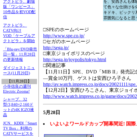
を、安西さんも体
アクトビラ、劇場
版「ワンピース」
て色々な仕掛けを
10作品を初VOD配
キドキ、ビックリ
信
雰囲気になると思
アクトビラ、
□SPEのホームページ
CATV向け
http://www.spe.co.jp/
VOD「ケーブルア
クトビラ」を開始
□セガのホームページ
http://sega.jp/
「Blu-ray/DVD発売
□東京ジョイポリスのページ
日一覧」11月28日
http://sega.jp/joypolis/tokyo.html
の更新情報
□関連記事
ダイジェストニュ
【11月11日】SPE、DVD「MIB II」
ース(11月29日)
―賞金10万円、ゲストは安西ひろ子さん
【11月28日】
http://av.watch.impress.co.jp/docs/20021111/spe
小寺信良の週刊
【12月2日】安西ひろこさん、東京ジョイポ
Electric Zooma!
http://www.watch.impress.co.jp/game/docs/200
シャープ、32
型/3,840×2,160ド
ットの4K IGZO液
5月28日
晶
JCN、KDDI「Smart
いよいよワールドカップ開幕間近! 国
TV Box」利用の
CATVサービスを