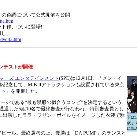
」の色調について公式見解を公開
ena.htm
ト作、ついに登場!!
隠し」
uydvd43.htm
コンテストが開催
ャーズ エンタテインメント
(SPE)は12月1日、「メン・イ
オ化を記念して、MIB IIアトラクションも設置されている
東京
スト」を開催した。
メージである“最も黒服の似合うコンビ”を決定するという
通過した5組10名で最終審査が行なわれ、特別審査員とし
IIに出演したララ・フリン・ボイルをイメージした衣装で駆
下は
歳ま
に臨
ール。最終選考の上、優勝は「DA PUMP」のランスと