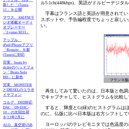
アップル、UIを一
ル5.1ch(448kbps)、英語がドルビーデジタル2.0
新した「iTunes
11」を公開
字幕はフランス語と英語が用意されている。
マウス、AM/FMラ
スポットや、予告編程度でちょっと寂しいが
ジオ搭載オーディ
い。
オプレーヤー
「Lyumo M33」
アップル、
iPad/iPhoneアプリ
「Remote」を新
iTunesに対応
完実、beats by
dr.dreのヘッドフォ
ン「Beats Solo
HD」に新色
フランス版
完実、MONSTER
とDIESELのコラボ
再生してみて驚いたのは、日本版と色調がか
イヤフォン
でキャプチャして、ヒストグラムを比較し
コルグ、DSD対応
すると、輝度とG(緑)のヒストグラムは
DAC「DS-DAC-
10」の次回出荷
のに、仏版に比べ日本版は右方シフトして
を'13年2月に
ヨーロッパのテレビモニタでは色温度の基準が
ALO、真空管USB