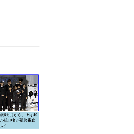
1歳6カ月から、上は40
で5組10名が最終審査
んだ