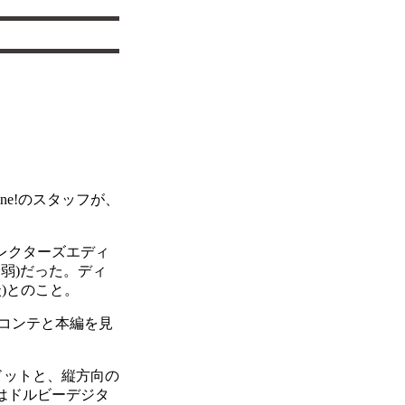
ne!のスタッフが、
コレクターズエディ
0円弱)だった。ディ
)とのこと。
コンテと本編を見
ドットと、縦方向の
本語はドルビーデジタ