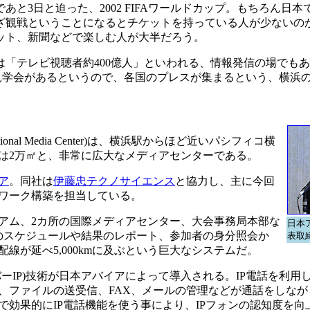
と3日と迫った、2002 FIFAワールドカップ。もちろん日
ざ観戦ということになるとチケットを持っている人が少ないの
ット、新聞などで楽しむ人が大半だろう。
「テレビ視聴者約400億人」といわれる、情報発信の場でも
 見学会があるというので、各国のプレスが集まるという、横浜
onal Media Center)は、横浜駅からほど近いパシフィコ横
は2万㎡と、非常に広大なメディアセンターである。
ア
。同社は
伊藤忠テクノサイエンス
と協力し、主に今回
ワーク構築を担当している。
アム、2カ所の国際メディアセンター、大会事務局本部な
日本
のスケジュールや結果のレポート、参加者の身分照会か
表取
線が延べ5,000kmに及ぶという巨大なシステムだ。
バーIP)技術が日本アバイアによって導入される。IP電話を利用
、ファイルの送受信、FAX、メールの管理などが通話をしなが
で効果的にIP電話機能を使う事により、IPフォンの認知度を向