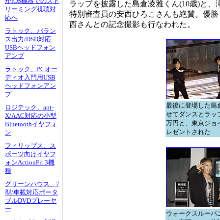
がiOS機器でのスト
ラップを披露した島倉凌雅くん(10歳)と
リーミング視聴対
特別審査員の安西ひろこさんも絶賛。優勝し
応へ
西さんとの記念撮影も行なわれた。
ラトック、バラン
ス出力/DSD対応
USBヘッドフォン
アンプ
ラトック、PCオー
ディオ入門用USB
ヘッドフォンアン
プ
最後に登場した島倉
ロジテック、apt-
せてダンスとラッ
X/AAC対応の小型
万円と、東京ジョ
Bluetoothイヤフォ
レゼントされた
ン
フィリップス、ス
ポーツ向けイヤフ
ォンActionFit 3機
種
グリーンハウス、7
型/車載対応ポータ
ブルDVDプレーヤ
ー
ウォークスルーパ