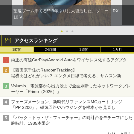
望遠ブーム来てる!? 9年ぶりに大復活した、ソニー「RX
10 V」
●
●
●
アクセスランキング
1時間
24時間
1週間
1カ月
純正の有線CarPlay/Android Autoをワイヤレス化するアダプタ
【西田宗千佳のRandomTracking】
縦横比はどれがいい？ エンタメ目線で考える、サムスン新
「Galaxy Z Fold」
Volumio、電源部から出力段まで全面刷新したネットワークプレ
ーヤー「Primo（2026）」
フェーズメーション、新時代リファレンスMCカートリッジ
「PP-2200」。磁気回路やハウジングを根本から見直し
「バック・トゥ・ザ・フューチャー」の時計台をモチーフにした
腕時計。1985本限定