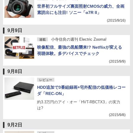
世界初フルサイズ裏面照射CMOSの威力、全画
素読出にも注目! ソニー「α7R II」
(2015/9/16)
9月9日
小寺信良の週刊 Electric Zooma!
連載
映像配信、最強の黒船襲来!? Netflixが変える
視聴体験。多デバイスでチェック
(2015/9/9)
9月8日
レビュー
HDD追加で3番組録画+宅外配信の低価格レコー
ダ「REC-ON」
約3.3万円のアイ・オー「HVT-RBCTX3」の実力
は?
(2015/9/8)
9月2日