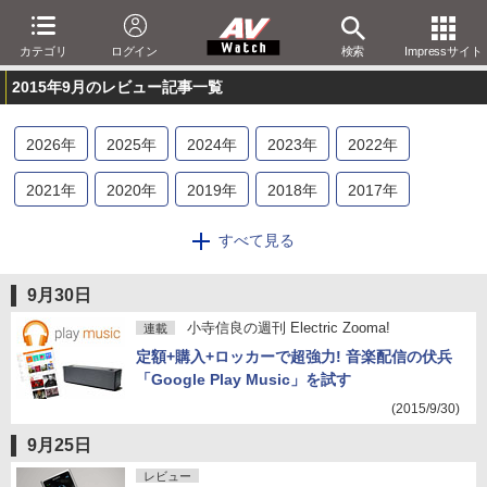
カテゴリ
ログイン
検索
Impressサイト
2015年9月のレビュー記事一覧
2026
年
2025
年
2024
年
2023
年
2022
年
2021
年
2020
年
2019
年
2018
年
2017
年
2016
年
2015
年
2014
年
2013
年
2012
年
すべて見る
2011
年
2010
年
2009
年
2008
年
2007
年
9月30日
2006
年
2005
年
2004
年
2003
年
2002
年
小寺信良の週刊 Electric Zooma!
連載
定額+購入+ロッカーで超強力! 音楽配信の伏兵
2001
年
「Google Play Music」を試す
(2015/9/30)
9月25日
レビュー