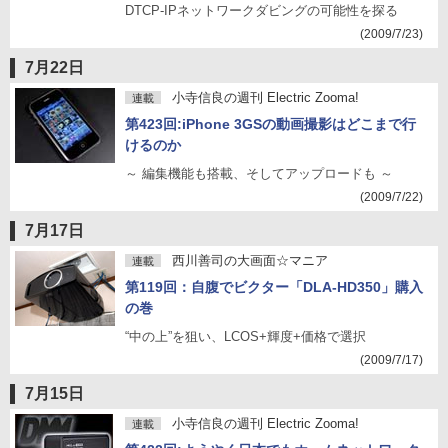
DTCP-IPネットワークダビングの可能性を探る
(2009/7/23)
7月22日
小寺信良の週刊 Electric Zooma!
連載
第423回:iPhone 3GSの動画撮影はどこまで行
けるのか
～ 編集機能も搭載、そしてアップロードも ～
(2009/7/22)
7月17日
西川善司の大画面☆マニア
連載
第119回：自腹でビクター「DLA-HD350」購入
の巻
“中の上”を狙い、LCOS+輝度+価格で選択
(2009/7/17)
7月15日
小寺信良の週刊 Electric Zooma!
連載