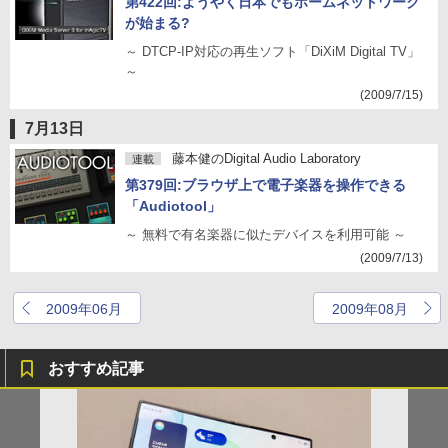
第422回:ようやく日本でもホームネットワーク
が始まる?
～ DTCP-IP対応の再生ソフト「DiXiM Digital TV」
～
(2009/7/15)
7月13日
藤本健のDigital Audio Laboratory
連載
第379回:ブラウザ上で電子楽器を操作できる
「Audiotool」
～ 無料で有名楽器に似たデバイスを利用可能 ～
(2009/7/13)
2009年06月
2009年08月
おすすめ記事