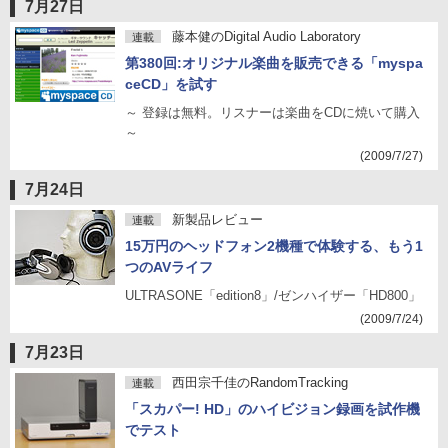
7月27日
藤本健のDigital Audio Laboratory
連載
第380回:オリジナル楽曲を販売できる「myspa
ceCD」を試す
～ 登録は無料。リスナーは楽曲をCDに焼いて購入
～
(2009/7/27)
7月24日
新製品レビュー
連載
15万円のヘッドフォン2機種で体験する、もう1
つのAVライフ
ULTRASONE「edition8」/ゼンハイザー「HD800」
(2009/7/24)
7月23日
西田宗千佳のRandomTracking
連載
「スカパー! HD」のハイビジョン録画を試作機
でテスト