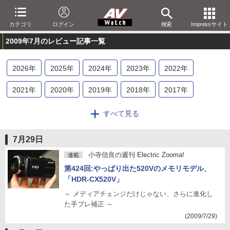
カテゴリ
ログイン
検索
Impressサイト
2009年7月のレビュー記事一覧
2026
年
2025
年
2024
年
2023
年
2022
年
2021
年
2020
年
2019
年
2018
年
2017
年
2016
年
2015
年
2014
年
2013
年
2012
年
すべて見る
2011
年
2010
年
2009
年
2008
年
2007
年
7月29日
2006
年
2005
年
2004
年
2003
年
2002
年
小寺信良の週刊 Electric Zooma!
連載
第424回:やっぱり出た520Vのメモリモデル、
2001
年
「HDR-CX520V」
～ メディアチェンジだけじゃない、さらに進化し
た手ブレ補正 ～
(2009/7/29)