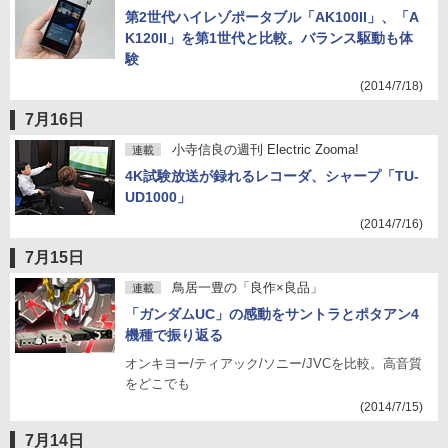
第2世代ハイレゾポータブル「AK100II」、「A
K120II」を第1世代と比較。バランス駆動も体
験
(2014/7/18)
7月16日
小寺信良の週刊 Electric Zooma!
連載
4K試験放送が録れるレコーダ、シャープ「TU-
UD1000」
(2014/7/16)
7月15日
鳥居一豊の「良作×良品」
連載
「ガンダムUC」の感動をサントラとポタアン4
機種で振り返る
オンキヨー/ティアック/ソニー/JVCを比較。高音質
をどこでも
(2014/7/15)
7月14日