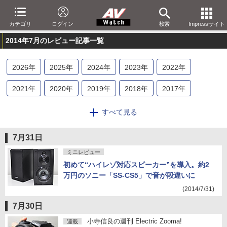
カテゴリ
ログイン
検索
Impressサイト
2014年7月のレビュー記事一覧
2026
年
2025
年
2024
年
2023
年
2022
年
2021
年
2020
年
2019
年
2018
年
2017
年
2016
年
2015
年
2014
年
2013
年
2012
年
すべて見る
2011
年
2010
年
2009
年
2008
年
2007
年
7月31日
2006
年
2005
年
2004
年
2003
年
2002
年
ミニレビュー
初めて“ハイレゾ対応スピーカー”を導入。約2
2001
年
万円のソニー「SS-CS5」で音が段違いに
(2014/7/31)
7月30日
小寺信良の週刊 Electric Zooma!
連載