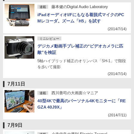
藤本健のDigital Audio Laboratory
連載
iPadオーディオI/Fにもなる着脱式マイクのPC
Mレコーダ。ズーム「H5」を試す
(2014/7/14)
ミニレビュー
デジカメ動画手ブレ補正の“ビデオカメラに匹
敵”を検証
5軸ハイブリッド補正のオリンパス「SH-1」で階段
を歩いて撮影
(2014/7/14)
7月11日
西川善司の大画面☆マニア
連載
40型4Kで最高のパーソナル4Kモニターに「RE
GZA 40J9X」
(2014/7/11)
7月9日