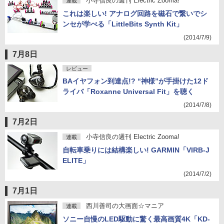
小寺信良の週刊 Electric Zooma!
連載
これは楽しい! アナログ回路を磁石で繋いでシ
ンセが学べる「LittleBits Synth Kit」
(2014/7/9)
7月8日
レビュー
BAイヤフォン到達点!? “神様”が手掛けた12ド
ライバ「Roxanne Universal Fit」を聴く
(2014/7/8)
7月2日
小寺信良の週刊 Electric Zooma!
連載
自転車乗りには結構楽しい! GARMIN「VIRB-J
ELITE」
(2014/7/2)
7月1日
西川善司の大画面☆マニア
連載
ソニー自慢のLED駆動に驚く最高画質4K「KD-