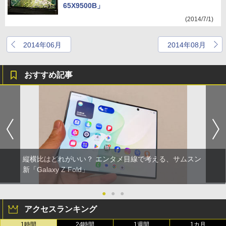
65X9500B」
(2014/7/1)
2014年06月
2014年08月
おすすめ記事
縦横比はどれがいい？ エンタメ目線で考える、サムスン
新「Galaxy Z Fold」
●
●
●
アクセスランキング
1時間
24時間
1週間
1カ月