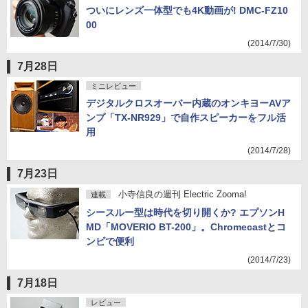
ついにレンズ一体型でも4K動画が! DMC-FZ10
00
(2014/7/30)
7月28日
ミニレビュー
デジタルクロスオーバー内蔵のオンキヨーAVア
ンプ「TX-NR929」で自作スピーカーをフル活
用
(2014/7/28)
7月23日
小寺信良の週刊 Electric Zooma!
連載
シースルー型は時代を切り開くか? エプソンH
MD「MOVERIO BT-200」。Chromecastとコ
ンビで便利
(2014/7/23)
7月18日
レビュー