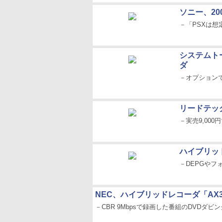
ソニー、2
－「PSXは
システムト
ダ
－オプションで
リードテック
－実売9,00
ハイブリッ
－DEPGやフ
NEC、ハイブリッドレコーダ「AX
－CBR 9Mbpsで録画した番組のDVDダビ