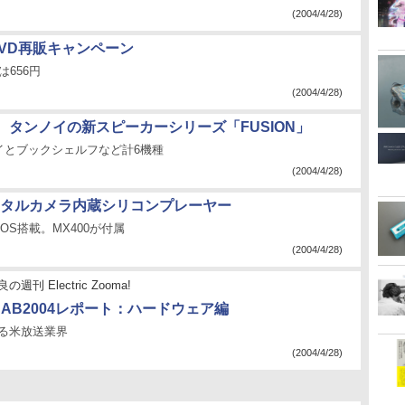
(2004/4/28)
VD再販キャンペーン
は656円
(2004/4/28)
、タンノイの新スピーカーシリーズ「FUSION」
イとブックシェルフなど計6機種
(2004/4/28)
、デジタルカメラ内蔵シリコンプレーヤー
OS搭載。MX400が付属
(2004/4/28)
週刊 Electric Zooma!
NAB2004レポート：ハードウェア編
する米放送業界
(2004/4/28)