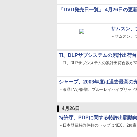
「DVD発売日一覧」 4月26日の更
サムスン、
－サムスン、
TI、DLPサブシステムの累計出荷台
－TI、DLPサブシステムの累計出荷台数が3
シャープ、2003年度は過去最高の
－液晶TVが倍増、ブルーレイハイブリッド
4月26日
特許庁、PDPに関する特許出願動
－日本登録特許件数のトップはNEC、2位