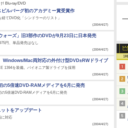
 Blu-ray/DVD
：スピルバーグ初のアカデミー賞受賞作
を経てDVD化「シンドラーのリスト」
(2004/4/27)
ウォーズ」旧3部作のDVDが9月23日に日本発売
,975円、単品発売はなし
(2004/4/27)
1
Windows/Mac両対応の外付け型DVD±RWドライブ
/IEEE 1394を装備。パイオニア製ドライブを採用
(2004/4/27)
の5倍速DVD-RAMメディアを6月に発売
の5倍速DVD-RAMメディアを6月に発売
(2004/4/27)
ユニットをアップデート
画に対応
(2004/4/27)