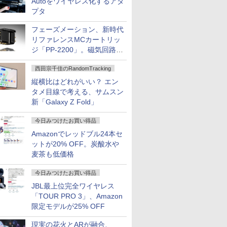
Autoをワイヤレス化するアダ
プタ
フェーズメーション、新時代
リファレンスMCカートリッ
ジ「PP-2200」。磁気回路や
ハウジングを根本から見直し
西田宗千佳のRandomTracking
縦横比はどれがいい？ エン
タメ目線で考える、サムスン
新「Galaxy Z Fold」
今日みつけたお買い得品
Amazonでレッドブル24本セ
ットが20% OFF。炭酸水や
麦茶も低価格
今日みつけたお買い得品
JBL最上位完全ワイヤレス
「TOUR PRO 3」、Amazon
限定モデルが25% OFF
現実の花火とARが融合、