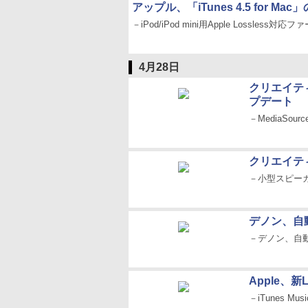
アップル、「iTunes 4.5 for M
－iPod/iPod mini用Apple Lossless対
4月28日
クリエイティブ、
プデート
－MediaS
クリエイティ
－小型スピーカー
デノン、自
－デノン、自
Apple、新
－iTunes M