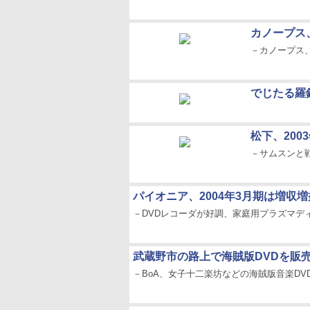
カノープス、
－カノープス、
でじたる羅
松下、200
－サムスンと
パイオニア、2004年3月期は増収
－DVDレコーダが好調、家庭用プラズマデ
武蔵野市の路上で海賊版DVDを販
－BoA、女子十二楽坊などの海賊版音楽DVDを