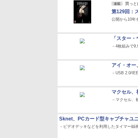
買っとけ!
連載
第129回
公開から10年
「スター・
－4枚組みで9
アイ・オー、
－USB 2.0
マクセル、初
－マクセル、初
Sknet、PCカード型キャプチャ
－ビデオデッキなどを利用したタイマー録