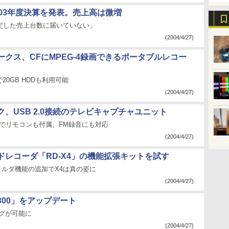
003年度決算を発表。売上高は微増
想定した売上台数に届いていない」
(2004/4/27)
ークス、CFにMPEG-4録画できるポータブルレコー
20GB HDDも利用可能
(2004/4/27)
、USB 2.0接続のテレビキャプチャユニット
0円でリモコンも付属。FM録音にも対応
(2004/4/27)
ドレコーダ「RD-X4」の機能拡張キットを試す
ォルダ機能の追加でX4は真の姿に
(2004/4/27)
300」をアップデート
ングが可能に
(2004/4/27)