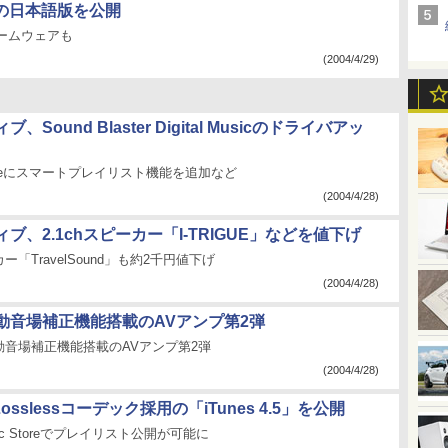
ac」の日本語版を公開
応ファームウェアも
(2004/4/29)
Sound Blaster Digital Musicのドライバアッ
ourceにスマートプレイリスト機能を追加など
(2004/4/28)
ブ、2.1chスピーカー「I-TRIGUE」などを値下げ
「TravelSound」も約2千円値下げ
(2004/4/28)
動音場補正機能搭載のAVアンプ第2弾
動音場補正機能搭載のAVアンプ第2弾
(2004/4/28)
Losslessコーデック採用の「iTunes 4.5」を公開
usic Storeでプレイリスト公開が可能に