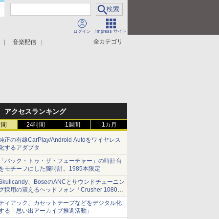
ログイン
Impress サイト
全カテゴリ
音楽配信
アクセスランキング
時間
24時間
1週間
1カ月
純正の有線CarPlay/Android Autoをワイヤレス
化するアダプタ
「バック・トゥ・ザ・フューチャー」の時計台
をモチーフにした腕時計。1985本限定
Skullcandy、BoseのANCとサウンドチューニン
グ採用の震えるヘッドフォン「Crusher 1080
ANC」
ティアック、カセットテープなどをデジタル化
する「思い出アーカイブ推進活動」