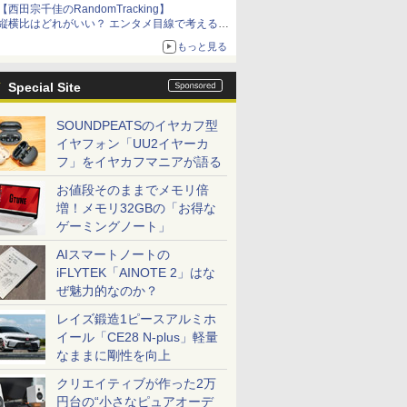
【西田宗千佳のRandomTracking】
縦横比はどれがいい？ エンタメ目線で考える、
サムスン新「Galaxy Z Fold」
もっと見る
Special Site
SOUNDPEATSのイヤカフ型
イヤフォン「UU2イヤーカ
フ」をイヤカフマニアが語る
お値段そのままでメモリ倍
増！メモリ32GBの「お得な
ゲーミングノート」
AIスマートノートの
iFLYTEK「AINOTE 2」はな
ぜ魅力的なのか？
レイズ鍛造1ピースアルミホ
イール「CE28 N-plus」軽量
なままに剛性を向上
クリエイティブが作った2万
円台の“小さなピュアオーデ