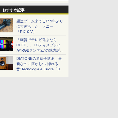
おすすめ記事
望遠ブーム来てる!? 9年ぶり
に大復活した、ソニー
「RX10 V」
「画質でテレビ選ぶなら
OLED」、LGディスプレイ
が“RGBタンデム”の魅力訴
求。液晶とのガチ比較も
DIATONEの遺伝子継承、最
新なのに懐かしい“惚れる
音”Tecnologia e Cuore「DS-
TC52B」を聴く