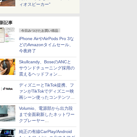
ィオスピーカー”
新記事
今日みつけたお買い得品
iPhone AirやAirPods Pro 3な
どのAmazonタイムセール、
今夜終了
Skullcandy、BoseのANCと
サウンドチューニング採用の
震えるヘッドフォン
「Crusher 1080 ANC」
ディズニーとTikTok提携、フ
ァンがTikTokでディズニー映
画シーン使ったコンテンツ制
作、Disney+にも配信
Volumio、電源部から出力段
まで全面刷新したネットワー
クプレーヤー
「Primo（2026）」
純正の有線CarPlay/Android