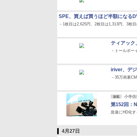
SPE、買えば買うほど半額になるD
－1枚目は2,625円、2枚目は1,313円、3枚目
ティアック
－トールボー
iriver
－35万画素CM
小寺信良の
連載
第152回：
急速にHD化
4月27日