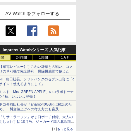
AV Watch をフォローする
Impress Watchシリーズ 人気記事
時間
24時間
1週間
1カ月
【家電レビュー】手ごわい雑草との戦い、コメ
リの草刈機で完全勝利 掃除機感覚で使えた
NTT島田社長、ソフトバンクのセブン出資に「d
ポイント使えるようにして」
ミスド「Mrs. GREEN APPLE」のコラボドーナ
ツ4種、いよいよ発売！
ドコモ前田社長が「ahamo40GB化は検証のた
め」、料金値上げへの考え方にも言及
「リサ・ラーソン」がま口ポーチ付録、大人の
おしゃれ手帖 10月号。ジャカード織の北欧猫デ
ザイン
もっと見る