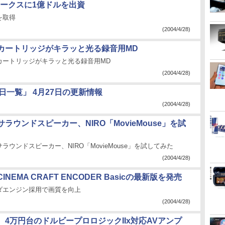
ークスに1億ドルを出資
を取得
(2004/4/28)
カートリッジがキラッと光る録音用MD
カートリッジがキラッと光る録音用MD
(2004/4/28)
日一覧」 4月27日の更新情報
(2004/4/28)
ラウンドスピーカー、NIRO「MovieMouse」を試
ラウンドスピーカー、NIRO「MovieMouse」を試してみた
(2004/4/28)
NEMA CRAFT ENCODER Basicの最新版を発売
ダエンジン採用で画質を向上
(2004/4/28)
、4万円台のドルビープロロジックIIx対応AVアンプ