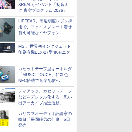
XREALがイベント「初音ミ
ク 夜空プログラム 2026」
LIFEEAR、高透明度レジン採
用で、フェイスプレート着せ
替え可能なイヤフォン
「Nova Shell」
MSI、世界初インクジェット
印刷有機ELの27型4Kモニタ
ー
カセットテープ型キーホルダ
「MUSIC TOUCH」に新色。
NFC搭載で音楽配信へ
ティアック、カセットテープ
などをデジタル化する「思い
出アーカイブ推進活動」
カリスマオーディオ評論家の
軌跡「長岡鉄男の仕事」5日
発売