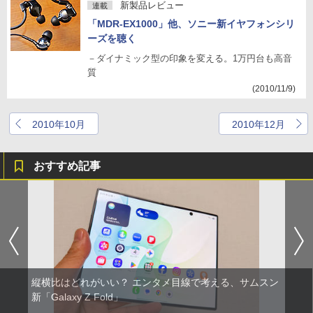
新製品レビュー
連載
「MDR-EX1000」他、ソニー新イヤフォンシリ
ーズを聴く
－ダイナミック型の印象を変える。1万円台も高音
質
(2010/11/9)
2010年10月
2010年12月
おすすめ記事
縦横比はどれがいい？ エンタメ目線で考える、サムスン
新「Galaxy Z Fold」