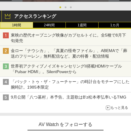
●
●
●
アクセスランキング
1時間
24時間
1週間
1カ月
東映の歴代オープニング映像がカプセルトイに。全5種で8月下
旬発売
金ロー「ナウシカ」、「真夏の怪奇ファイル」、ABEMAで「葬
送のフリーレン」無料配信など。夏の特番・配信情報
世界初アクティブノイズキャンセリングII搭載HDMIケーブル
「Pulsar HDMI」。SilentPowerから
「バック・トゥ・ザ・フューチャー」の時計台をモチーフにした
腕時計。1985本限定
9月公開「八つ墓村」本予告。主題歌はB'z松本孝弘率いるTMG
もっと見る
AV Watch をフォローする