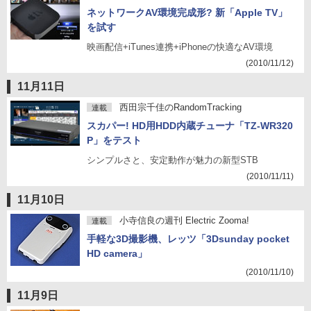
ネットワークAV環境完成形? 新「Apple TV」
を試す
映画配信+iTunes連携+iPhoneの快適なAV環境
(2010/11/12)
11月11日
西田宗千佳のRandomTracking
連載
スカパー! HD用HDD内蔵チューナ「TZ-WR320
P」をテスト
シンプルさと、安定動作が魅力の新型STB
(2010/11/11)
11月10日
小寺信良の週刊 Electric Zooma!
連載
手軽な3D撮影機、レッツ「3Dsunday pocket
HD camera」
(2010/11/10)
11月9日