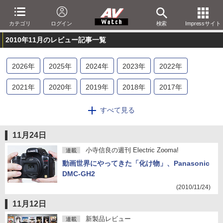
カテゴリ
ログイン
検索
Impressサイト
2010年11月のレビュー記事一覧
2026
年
2025
年
2024
年
2023
年
2022
年
2021
年
2020
年
2019
年
2018
年
2017
年
2016
年
2015
年
2014
年
2013
年
2012
年
すべて見る
2011
年
2010
年
2009
年
2008
年
2007
年
11月24日
2006
年
2005
年
2004
年
2003
年
2002
年
小寺信良の週刊 Electric Zooma!
連載
動画世界にやってきた「化け物」、Panasonic
2001
年
DMC-GH2
(2010/11/24)
11月12日
新製品レビュー
連載