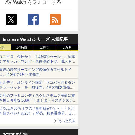
AV Watch をフォローする
Impress Watchシリーズ 人気記事
時間
24時間
1週間
1カ月
ユニクロ、今日から「お盆特別セール」。涼感
シアサッカーワンピース待望値下げ、撥水ギア
ショーツは1990円に
東映の歴代オープニング映像がカプセルトイ
に。全5種で8月下旬発売
カルディ、オンライン限定「ネコバッグ＆タン
ブラーセット」を一般販売。7月の抽選販売の
当選無効分
令和のファミコンディスクシステム？安価に書
き換え可能なGB用「しましまディスクシステ
ム」
はやぶさ50％オフの「新幹線eチケット（トク
だ値スペシャル28）」発売。秋冬乗車分、えき
ねっと限定
もっと見る
おすすめ記事