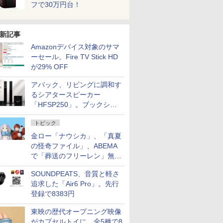
フで30万円台！
新記事
Amazonデバイス対象のサマ
ーセール。Fire TV Stick HD
が29% OFF
アバック、リビングに調和す
るシアタースピーカー
「HFSP250」。ブックシェ
ルフはペア3万円以下
トピック
金ロー「ナウシカ」、「真夏
の怪奇ファイル」、ABEMA
で「葬送のフリーレン」無料
配信など。夏の特番・配信情
SOUNDPEATS、音質と軽さ
報
追求した「Air6 Pro」。先行
登録で8383円
東映の歴代オープニング映像
がカプセルトイに。全5種で8