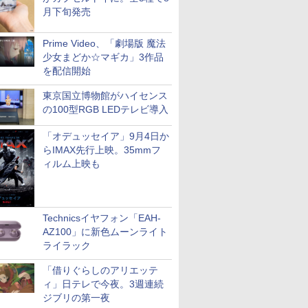
月下旬発売
Prime Video、「劇場版 魔法
少女まどか☆マギカ」3作品
を配信開始
東京国立博物館がハイセンス
の100型RGB LEDテレビ導入
「オデュッセイア」9月4日か
らIMAX先行上映。35mmフ
ィルム上映も
Technicsイヤフォン「EAH-
AZ100」に新色ムーンライト
ライラック
「借りぐらしのアリエッテ
ィ」日テレで今夜。3週連続
ジブリの第一夜