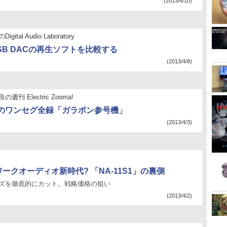
(2013/4/10)
gital Audio Laboratory
SB DACの再生ソフトを比較する
(2013/4/8)
週刊 Electric Zooma!
のワンセグ全録「ガラポン参号機」
(2013/4/3)
ワークオーディオ新時代? 「NA-11S1」の裏側
イズを徹底的にカット。戦略価格の狙い
(2013/4/2)