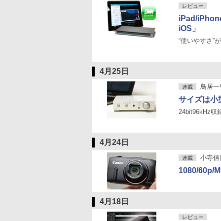
レビュー
iPad/iPho
iOS」
“使いやすさ”が
4月25日
鳥居一
連載
サイズは小型で
24bit96k
4月24日
小寺信良の
連載
1080/60p
4月18日
レビュー