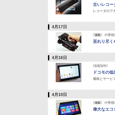
古いレコーダ
レコーダのア
4月17日
小寺信良の
連載
至れり尽く
4月16日
レビュー
ドコモの低価
価格とサービス
4月10日
小寺信良の
連載
偉大なエコシ