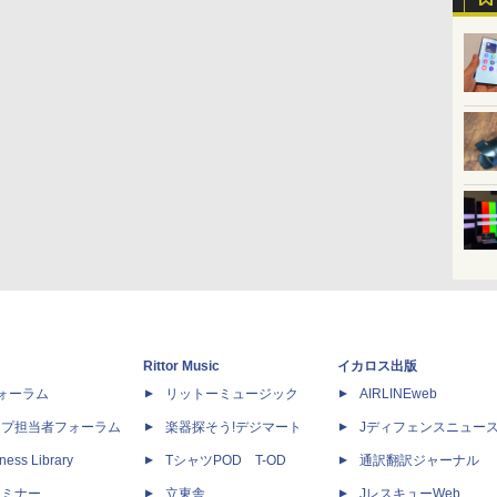
Rittor Music
イカロス出版
dフォーラム
リットーミュージック
AIRLINEweb
ップ担当者フォーラム
楽器探そう!デジマート
Jディフェンスニュー
ness Library
TシャツPOD T-OD
通訳翻訳ジャーナル
セミナー
立東舎
JレスキューWeb