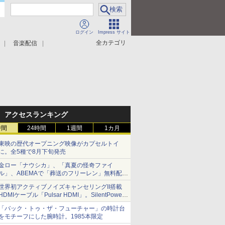
ログイン
Impress サイト
全カテゴリ
音楽配信
アクセスランキング
時間
24時間
1週間
1カ月
東映の歴代オープニング映像がカプセルトイ
に。全5種で8月下旬発売
金ロー「ナウシカ」、「真夏の怪奇ファイ
ル」、ABEMAで「葬送のフリーレン」無料配信
など。夏の特番・配信情報
世界初アクティブノイズキャンセリングII搭載
HDMIケーブル「Pulsar HDMI」。SilentPower
から
「バック・トゥ・ザ・フューチャー」の時計台
をモチーフにした腕時計。1985本限定