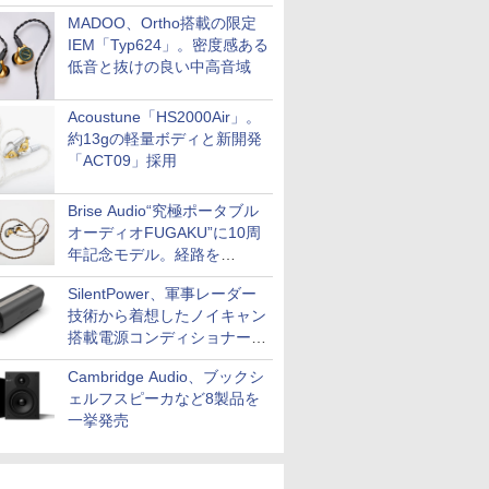
MADOO、Ortho搭載の限定
IEM「Typ624」。密度感ある
低音と抜けの良い中高音域
Acoustune「HS2000Air」。
約13gの軽量ボディと新開発
「ACT09」採用
Brise Audio“究極ポータブル
オーディオFUGAKU”に10周
年記念モデル。経路を
NISHIKIで統一。400万円
SilentPower、軍事レーダー
技術から着想したノイキャン
搭載電源コンディショナー
「AC iPurifier2」
Cambridge Audio、ブックシ
ェルフスピーカなど8製品を
一挙発売