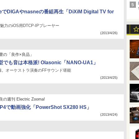
neでDIGAやnasneの番組再生「DiXiM Digital TV for
魅力のiOS用DTCP-IPプレーヤー
(2013/4/26)
豊の「良作×良品」
も音は本格派! Olasonic「NANO-UA1」
Hz収録。オーケストラ演奏のFFサウンド堪能
(2013/4/25)
週刊 Electric Zooma!
/MP4で動画強化「PowerShot SX280 HS」
(2013/4/24)