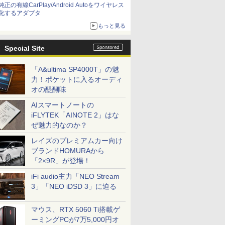
純正の有線CarPlay/Android Autoをワイヤレス
化するアダプタ
もっと見る
Special Site
「A&ultima SP4000T」の魅
力！ポケットに入るオーディ
オの醍醐味
AIスマートノートの
iFLYTEK「AINOTE 2」はな
ぜ魅力的なのか？
レイズのプレミアムカー向け
ブランドHOMURAから
「2×9R」が登場！
iFi audio主力「NEO Stream
3」「NEO iDSD 3」に迫る
マウス、RTX 5060 Ti搭載ゲ
ーミングPCが7万5,000円オ