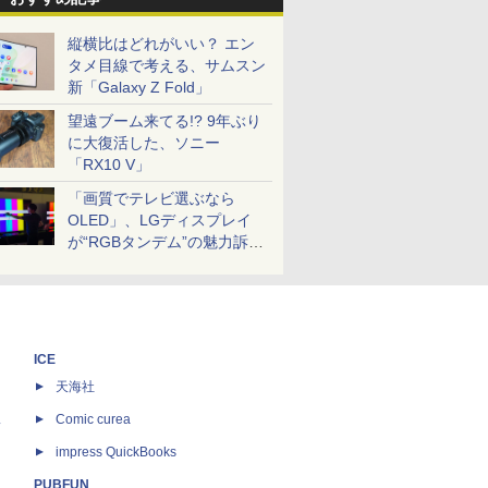
縦横比はどれがいい？ エン
タメ目線で考える、サムスン
新「Galaxy Z Fold」
望遠ブーム来てる!? 9年ぶり
に大復活した、ソニー
「RX10 V」
「画質でテレビ選ぶなら
OLED」、LGディスプレイ
が“RGBタンデム”の魅力訴
求。液晶とのガチ比較も
ICE
天海社
ス
Comic curea
impress QuickBooks
PUBFUN