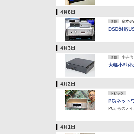
4月8日
藤本健のDi
連載
DSD対応U
4月3日
小寺信良の
連載
大幅小型化
4月2日
トピック
PC/ネット
PCからのノ
4月1日