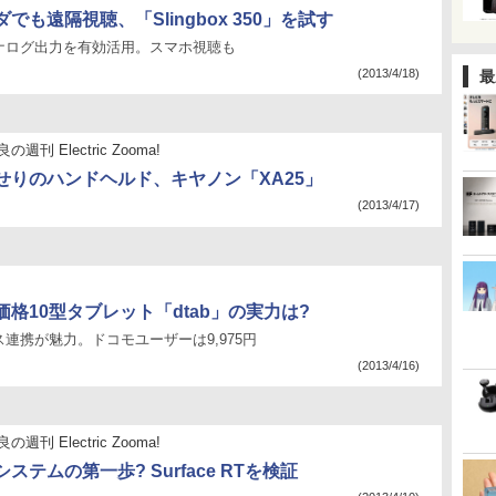
でも遠隔視聴、「Slingbox 350」を試す
ナログ出力を有効活用。スマホ視聴も
(2013/4/18)
最
週刊 Electric Zooma!
せりのハンドヘルド、キヤノン「XA25」
(2013/4/17)
格10型タブレット「dtab」の実力は?
連携が魅力。ドコモユーザーは9,975円
(2013/4/16)
週刊 Electric Zooma!
ステムの第一歩? Surface RTを検証