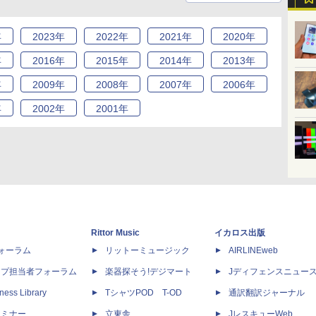
年
2023
年
2022
年
2021
年
2020
年
年
2016
年
2015
年
2014
年
2013
年
年
2009
年
2008
年
2007
年
2006
年
年
2002
年
2001
年
Rittor Music
イカロス出版
dフォーラム
リットーミュージック
AIRLINEweb
ップ担当者フォーラム
楽器探そう!デジマート
Jディフェンスニュー
ness Library
TシャツPOD T-OD
通訳翻訳ジャーナル
セミナー
立東舎
JレスキューWeb