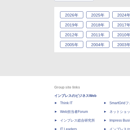
2026
年
2025
年
2024
2019
年
2018
年
2017
2012
年
2011
年
2010
2005
年
2004
年
2003
Group site links
インプレスのビジネスWeb
Think IT
SmartGri
Web担当者Forum
ネットショ
インプレス総合研究所
Impress Busi
IT Leaders
インプレス