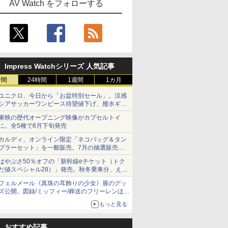
AV Watch をフォローする
Impress Watchシリーズ 人気記事
時間
24時間
1週間
1カ月
ユニクロ、今日から「お盆特別セール」。涼感
シアサッカーワンピース待望値下げ、撥水ギア
ショーツは1990円に
東映の歴代オープニング映像がカプセルトイ
に。全5種で8月下旬発売
カルディ、オンライン限定「ネコバッグ＆タン
ブラーセット」を一般販売。7月の抽選販売の
当選無効分
はやぶさ50％オフの「新幹線eチケット（トク
だ値スペシャル28）」発売。秋冬乗車分、えき
ねっと限定
フェルメール《真珠の耳飾りの少女》展のグッ
ズ公開。図録/ミッフィー/葬送のフリーレンほ
か、注目ブランドコラボが実現
もっと見る
おすすめ記事