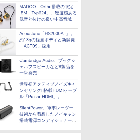
MADOO、Ortho搭載の限定
IEM「Typ624」。密度感ある
低音と抜けの良い中高音域
Acoustune「HS2000Air」。
約13gの軽量ボディと新開発
「ACT09」採用
Cambridge Audio、ブックシ
ェルフスピーカなど8製品を
一挙発売
世界初アクティブノイズキャ
ンセリングII搭載HDMIケーブ
ル「Pulsar HDMI」。
SilentPowerから
SilentPower、軍事レーダー
技術から着想したノイキャン
搭載電源コンディショナー
「AC iPurifier2」