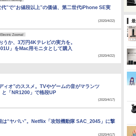
世代”で“お値段以上”の価値、第二世代iPhone SE実
最
(2020/4/22)
ctric Zooma!
おうか、3万円4Kテレビの実力を。
K601U」をMac用モニタとして購入
(2020/4/22)
ーディオ”のススメ。TVやゲームの音がマランツ
0」と「NR1200」で格段UP
(2020/4/17)
は“ヤバい”。Netflix「攻殻機動隊 SAC_2045」に撃
(2020/4/17)