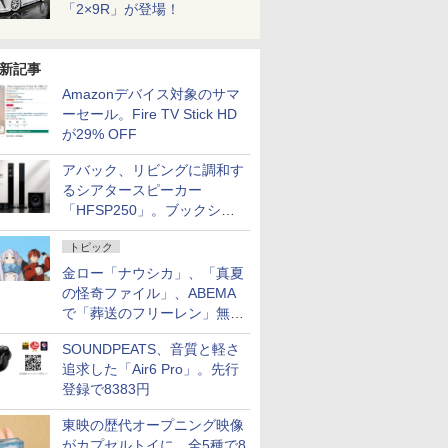
「2×9R」が登場！
新記事
Amazonデバイス対象のサマ
ーセール。Fire TV Stick HD
が29% OFF
アバック、リビングに調和す
るシアタースピーカー
「HFSP250」。ブックシェ
ルフはペア3万円以下
トピック
金ロー「ナウシカ」、「真夏
の怪奇ファイル」、ABEMA
で「葬送のフリーレン」無料
配信など。夏の特番・配信情
SOUNDPEATS、音質と軽さ
報
追求した「Air6 Pro」。先行
登録で8383円
東映の歴代オープニング映像
がカプセルトイに。全5種で8