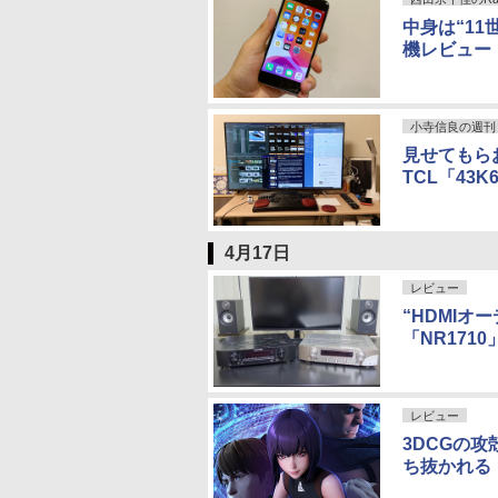
中身は“11
機レビュー
小寺信良の週刊 Ele
見せてもら
TCL「43
4月17日
レビュー
“HDMIオ
「NR171
レビュー
3DCGの攻殻
ち抜かれる