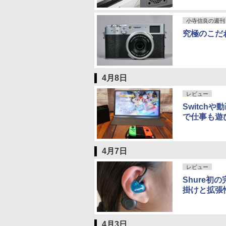
小寺信良の週刊 Ele
究極のこだ
4月8日
レビュー
Switchや
で仕事も遊
4月7日
レビュー
Shure初
掛けと拡張
4月3日