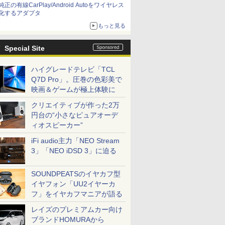
純正の有線CarPlay/Android Autoをワイヤレス
化するアダプタ
もっと見る
Special Site
ハイグレードテレビ「TCL
Q7D Pro」。圧巻の色彩美で
映画＆ゲームが極上体験に
クリエイティブが作った2万
円台の“小さなピュアオーデ
ィオスピーカー”
iFi audio主力「NEO Stream
3」「NEO iDSD 3」に迫る
SOUNDPEATSのイヤカフ型
イヤフォン「UU2イヤーカ
フ」をイヤカフマニアが語る
レイズのプレミアムカー向け
ブランドHOMURAから