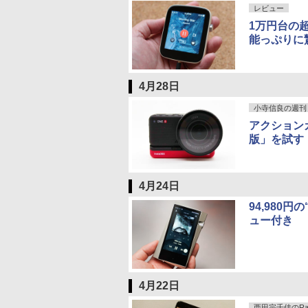
レビュー
1万円台の超
能っぷりに
4月28日
小寺信良の週刊 Ele
アクションカム
版」を試す
4月24日
94,980円
ュー付き
4月22日
西田宗千佳のRand