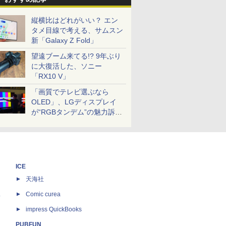
縦横比はどれがいい？ エン
タメ目線で考える、サムスン
新「Galaxy Z Fold」
望遠ブーム来てる!? 9年ぶり
に大復活した、ソニー
「RX10 V」
「画質でテレビ選ぶなら
OLED」、LGディスプレイ
が“RGBタンデム”の魅力訴
求。液晶とのガチ比較も
ICE
天海社
ス
Comic curea
impress QuickBooks
PUBFUN