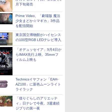
月下旬発売
Prime Video、「劇場版 魔法
少女まどか☆マギカ」3作品
を配信開始
東京国立博物館がハイセンス
の100型RGB LEDテレビ導入
「オデュッセイア」9月4日か
らIMAX先行上映。35mmフ
ィルム上映も
Technicsイヤフォン「EAH-
AZ100」に新色ムーンライト
ライラック
「借りぐらしのアリエッテ
ィ」日テレで今夜。3週連続
ジブリの第一夜