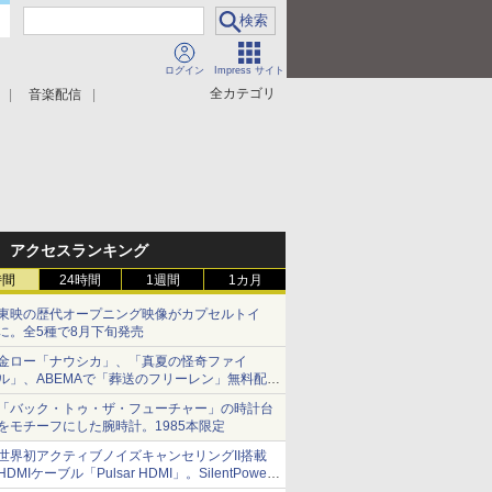
ログイン
Impress サイト
全カテゴリ
音楽配信
アクセスランキング
時間
24時間
1週間
1カ月
東映の歴代オープニング映像がカプセルトイ
に。全5種で8月下旬発売
金ロー「ナウシカ」、「真夏の怪奇ファイ
ル」、ABEMAで「葬送のフリーレン」無料配信
など。夏の特番・配信情報
「バック・トゥ・ザ・フューチャー」の時計台
をモチーフにした腕時計。1985本限定
世界初アクティブノイズキャンセリングII搭載
HDMIケーブル「Pulsar HDMI」。SilentPower
から