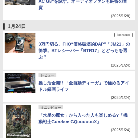
AC G8”を試す。オーディオファンも納得の音
質
(2025/1/28)
1月24日
3万円切る、FIIO“価格破壊的DAP”「JM21」の
衝撃。BTレシーバー「BTR17」とどっちを選
ぶ？
(2025/1/24)
レビュー
推し活全開!! 「全自動ディーガ」で極めるアイ
ドル録画ライフ
(2025/1/24)
ミニレビュー
「水星の魔女」から入った人も楽しめる?「機
動戦士Gundam GQuuuuuuX」
(2025/1/24)