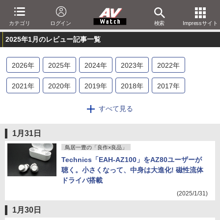
カテゴリ
ログイン
検索
Impressサイト
2025年1月のレビュー記事一覧
2026
年
2025
年
2024
年
2023
年
2022
年
2021
年
2020
年
2019
年
2018
年
2017
年
2016
年
2015
年
2014
年
2013
年
2012
年
すべて見る
2011
年
2010
年
2009
年
2008
年
2007
年
1月31日
2006
年
2005
年
2004
年
2003
年
2002
年
鳥居一豊の「良作×良品」
Technics「EAH-AZ100」をAZ80ユーザーが
2001
年
聴く。小さくなって、中身は大進化! 磁性流体
ドライバ搭載
(2025/1/31)
1月30日