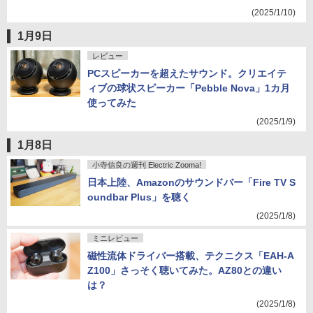
(2025/1/10)
1月9日
レビュー
PCスピーカーを超えたサウンド。クリエイテ
ィブの球状スピーカー「Pebble Nova」1カ月
使ってみた
(2025/1/9)
1月8日
小寺信良の週刊 Electric Zooma!
日本上陸、Amazonのサウンドバー「Fire TV S
oundbar Plus」を聴く
(2025/1/8)
ミニレビュー
磁性流体ドライバー搭載、テクニクス「EAH-A
Z100」さっそく聴いてみた。AZ80との違い
は？
(2025/1/8)