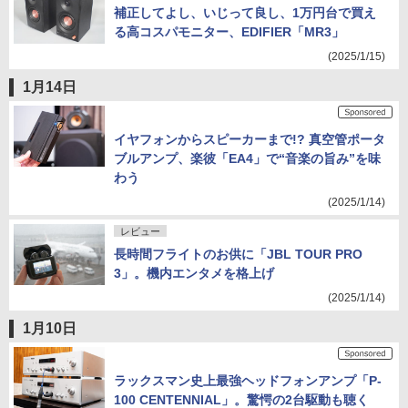
補正してよし、いじって良し、1万円台で買え
る高コスパモニター、EDIFIER「MR3」
(2025/1/15)
1月14日
イヤフォンからスピーカーまで!? 真空管ポータ
ブルアンプ、楽彼「EA4」で“音楽の旨み”を味
わう
(2025/1/14)
レビュー
長時間フライトのお供に「JBL TOUR PRO
3」。機内エンタメを格上げ
(2025/1/14)
1月10日
ラックスマン史上最強ヘッドフォンアンプ「P-
100 CENTENNIAL」。驚愕の2台駆動も聴く