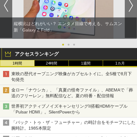
縦横比はどれがいい？ エンタメ目線で考える、サムスン
新「Galaxy Z Fold」
●
●
●
アクセスランキング
1時間
24時間
1週間
1カ月
東映の歴代オープニング映像がカプセルトイに。全5種で8月下
旬発売
金ロー「ナウシカ」、「真夏の怪奇ファイル」、ABEMAで「葬
送のフリーレン」無料配信など。夏の特番・配信情報
世界初アクティブノイズキャンセリングII搭載HDMIケーブル
「Pulsar HDMI」。SilentPowerから
「バック・トゥ・ザ・フューチャー」の時計台をモチーフにした
腕時計。1985本限定