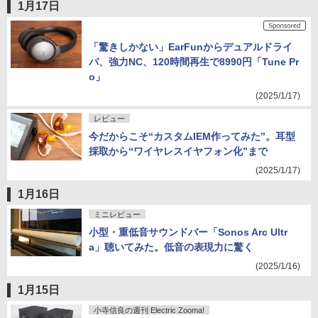
1月17日
「驚きしかない」EarFunからデュアルドライ
バ、強力NC、120時間再生で8990円「Tune Pr
o」
(2025/1/17)
レビュー
今だからこそ“カスタムIEM作ってみた”。耳型
採取から“ワイヤレスイヤフォン化”まで
(2025/1/17)
1月16日
ミニレビュー
小型・重低音サウンドバー「Sonos Arc Ultr
a」聴いてみた。低音の表現力に驚く
(2025/1/16)
1月15日
小寺信良の週刊 Electric Zooma!