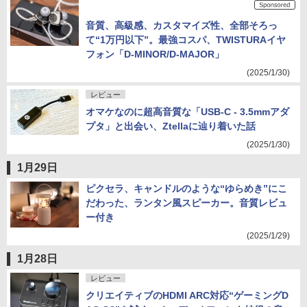
音質、高級感、カスタマイズ性、全部そろっ
て“1万円以下”。最強コスパ、TWISTURAイヤ
フォン「D-MINOR/D-MAJOR」
(2025/1/30)
レビュー
オマケなのに超高音質な「USB-C - 3.5mmアダ
プタ」と出会い、Ztellaに辿り着いた話
(2025/1/30)
1月29日
ピクセラ、キャンドルのような“ゆらめき”にこ
だわった、ランタン風スピーカー。音質レビュ
ー付き
(2025/1/29)
1月28日
レビュー
クリエイティブのHDMI ARC対応“ゲーミングD