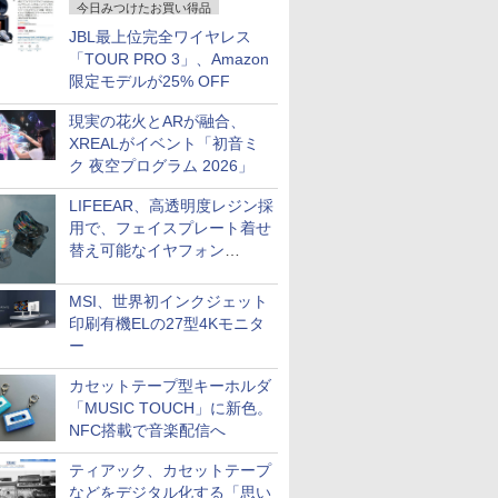
今日みつけたお買い得品
JBL最上位完全ワイヤレス
「TOUR PRO 3」、Amazon
限定モデルが25% OFF
現実の花火とARが融合、
XREALがイベント「初音ミ
ク 夜空プログラム 2026」
LIFEEAR、高透明度レジン採
用で、フェイスプレート着せ
替え可能なイヤフォン
「Nova Shell」
MSI、世界初インクジェット
印刷有機ELの27型4Kモニタ
ー
カセットテープ型キーホルダ
「MUSIC TOUCH」に新色。
NFC搭載で音楽配信へ
ティアック、カセットテープ
などをデジタル化する「思い