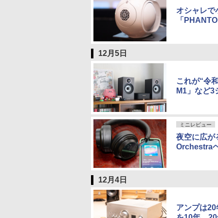
オシャレで
「PHANTO
12月5日
これが“令
M1」など
ミニレビュー
夜空に広がるす
Orchest
12月4日
アンプは20
を10年、