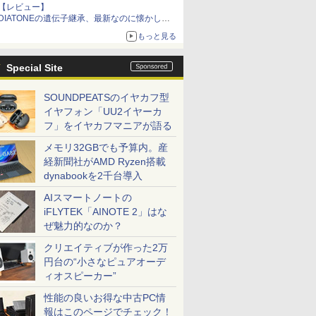
【レビュー】
DIATONEの遺伝子継承、最新なのに懐かし
い“惚れる音”Tecnologia e Cuore「DS-TC52B」
もっと見る
を聴く
Special Site
SOUNDPEATSのイヤカフ型
イヤフォン「UU2イヤーカ
フ」をイヤカフマニアが語る
メモリ32GBでも予算内。産
経新聞社がAMD Ryzen搭載
dynabookを2千台導入
AIスマートノートの
iFLYTEK「AINOTE 2」はな
ぜ魅力的なのか？
クリエイティブが作った2万
円台の“小さなピュアオーデ
ィオスピーカー”
性能の良いお得な中古PC情
報はこのページでチェック！