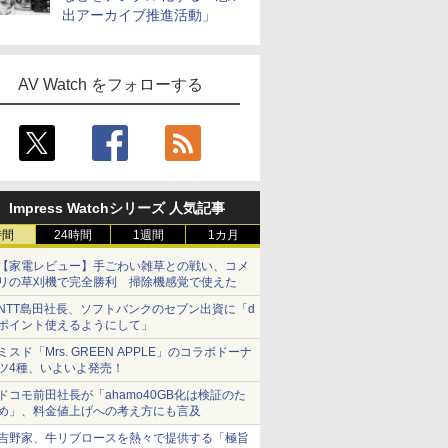
出アーカイブ推進活動」
AV Watch をフォローする
Impress Watchシリーズ 人気記事
時間
24時間
1週間
1カ月
【家電レビュー】手ごわい雑草との戦い、コメ
リの草刈機で完全勝利 掃除機感覚で使えた
NTT島田社長、ソフトバンクのセブン出資に「d
ポイント使えるようにして」
ミスド「Mrs. GREEN APPLE」のコラボドーナ
ツ4種、いよいよ発売！
ドコモ前田社長が「ahamo40GB化は検証のた
め」、料金値上げへの考え方にも言及
吉野家、牛リブロースを熱々で提供する「極旨