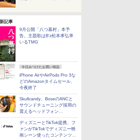
新記事
9月公開「八つ墓村」本予
告。主題歌はB'z松本孝弘率
いるTMG
今日みつけたお買い得品
iPhone AirやAirPods Pro 3な
どのAmazonタイムセール、
今夜終了
Skullcandy、BoseのANCと
サウンドチューニング採用の
震えるヘッドフォン
「Crusher 1080 ANC」
ディズニーとTikTok提携、フ
ァンがTikTokでディズニー映
画シーン使ったコンテンツ制