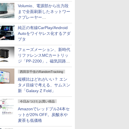
作、Disney+にも配信
Volumio、電源部から出力段
まで全面刷新したネットワー
クプレーヤー
「Primo（2026）」
純正の有線CarPlay/Android
Autoをワイヤレス化するアダ
プタ
フェーズメーション、新時代
リファレンスMCカートリッ
ジ「PP-2200」。磁気回路や
ハウジングを根本から見直し
西田宗千佳のRandomTracking
縦横比はどれがいい？ エン
タメ目線で考える、サムスン
新「Galaxy Z Fold」
今日みつけたお買い得品
Amazonでレッドブル24本セ
ットが20% OFF。炭酸水や
麦茶も低価格