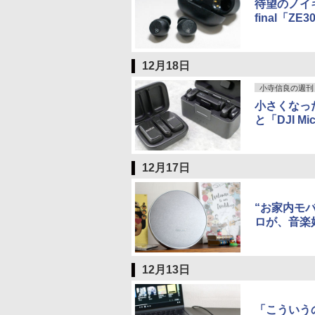
待望のノイ
final「ZE3
12月18日
小寺信良の週刊 Ele
小さくなった
と「DJI Mi
12月17日
“お家内モバイ
ロが、音楽
12月13日
「こういう