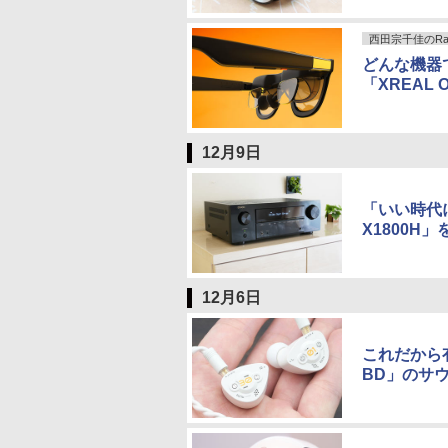
西田宗千佳のRand
どんな機器
「XREAL
12月9日
「いい時代
X1800
12月6日
これだから有
BD」のサ