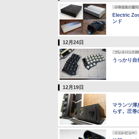
小寺信良の週刊 Ele
Electri
ンド
12月24日
プレイバック20
うっかり自作
12月19日
マランツ渾身
らす。圧巻
ミニレビュー