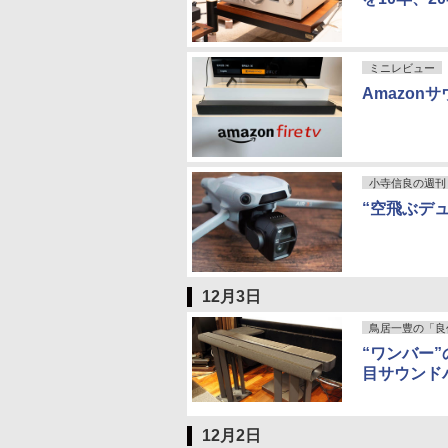
ミニレビュー
Amazonサ
小寺信良の週刊 Ele
“空飛ぶデュ
12月3日
鳥居一豊の「良
“ワンバー”
目サウンド
12月2日