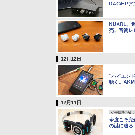
DAC/HP
NUARL、世
売。音質レ
12月12日
“ハイエンドD
聴く。AK
12月11日
小寺信良の週刊 Ele
今度こそ完全ワ
の謎に迫る