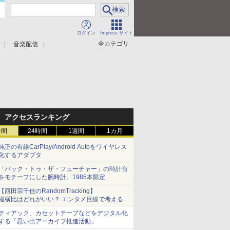
ログイン
Impress サイト
全カテゴリ
音楽配信
アクセスランキング
時間
24時間
1週間
1カ月
純正の有線CarPlay/Android Autoをワイヤレス
化するアダプタ
「バック・トゥ・ザ・フューチャー」の時計台
をモチーフにした腕時計。1985本限定
【西田宗千佳のRandomTracking】
縦横比はどれがいい？ エンタメ目線で考える、
サムスン新「Galaxy Z Fold」
ティアック、カセットテープなどをデジタル化
する「思い出アーカイブ推進活動」