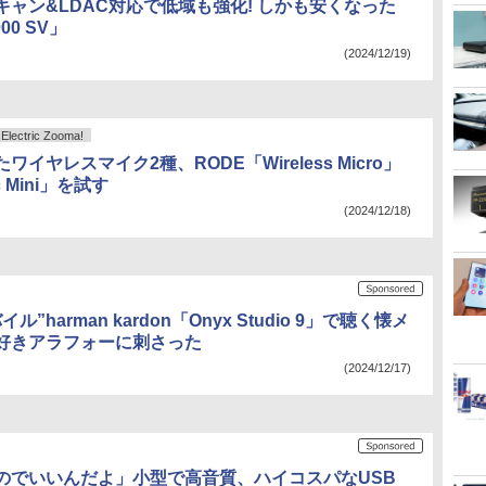
キャン&LDAC対応で低域も強化! しかも安くなった
000 SV」
(2024/12/19)
ctric Zooma!
ワイヤレスマイク2種、RODE「Wireless Micro」
c Mini」を試す
(2024/12/18)
ル”harman kardon「Onyx Studio 9」で聴く懐メ
好きアラフォーに刺さった
(2024/12/17)
のでいいんだよ」小型で高音質、ハイコスパなUSB