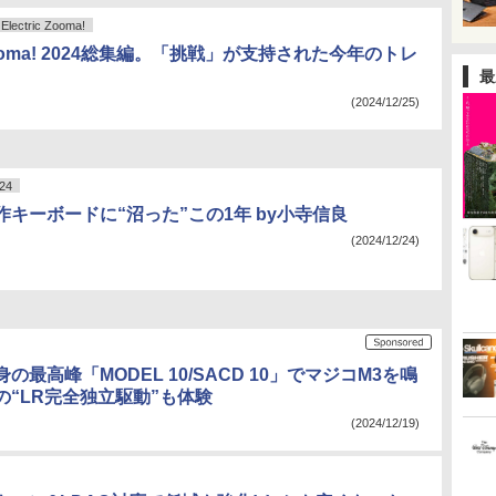
ctric Zooma!
c Zooma! 2024総集編。「挑戦」が支持された今年のトレ
最
(2024/12/25)
24
キーボードに“沼った”この1年 by小寺信良
(2024/12/24)
の最高峰「MODEL 10/SACD 10」でマジコM3を鳴
の“LR完全独立駆動”も体験
(2024/12/19)