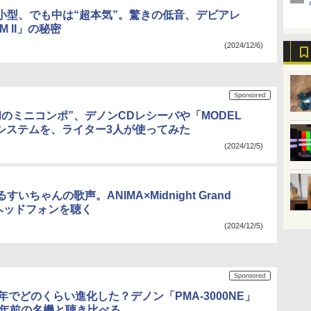
小型、でも中は“超本気”。驚きの低音、デビアレ
M II」の秘密
(2024/12/6)
和のミニコンポ”、デノンCDレシーバや「MODEL
3システムを、ライター3人が使ってみた
(2024/12/5)
いちゃんの歌声。ANIMA×Midnight Grand
raヘッドフォンを聴く
(2024/12/5)
年でどのくらい進化した？デノン「PMA-3000NE」
20年前の名機と聴き比べる