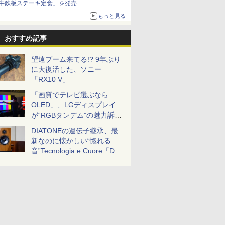
牛鉄板ステーキ定食」を発売
もっと見る
おすすめ記事
望遠ブーム来てる!? 9年ぶり
に大復活した、ソニー
「RX10 V」
「画質でテレビ選ぶなら
OLED」、LGディスプレイ
が“RGBタンデム”の魅力訴
求。液晶とのガチ比較も
DIATONEの遺伝子継承、最
新なのに懐かしい“惚れる
音”Tecnologia e Cuore「DS-
TC52B」を聴く