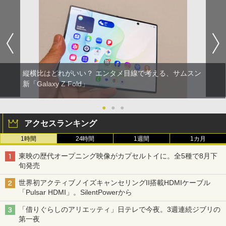
縦横比はどれがいい？ エンタメ目線で考える、サムスン
新「Galaxy Z Fold」
●
●
●
アクセスランキング
1時間
24時間
1週間
1カ月
東映の歴代オープニング映像がカプセルトイに。全5種で8月下
旬発売
世界初アクティブノイズキャンセリングII搭載HDMIケーブル
「Pulsar HDMI」。SilentPowerから
「借りぐらしのアリエッティ」日テレで今夜。3週連続ジブリの
第一夜