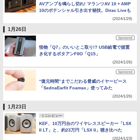
AVアンプを鳴らし切れ! マランツAV 10 + AMP
10のポテンシャル引き出す秘技。Dirac Liveも
(2024/1/29)
1月26日
怪物「Q7」のいいとこ取り!? USB給電で据置
き化するポタアンFIIO「Q15」
(2024/1/26)
“復元時間”までこだわる脅威のイヤーピース
「SednaEarfit Foamax」使ってみた
(2024/1/26)
1月23日
ミニレビュー
KEF、10万円台のワイヤレススピーカー「LSX
II LT」と、約23万円「LSX II」聴き比べた
(2024/1/23)