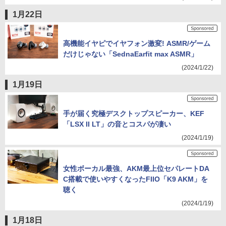
1月22日
高機能イヤピでイヤフォン激変! ASMR/ゲーム
だけじゃない「SednaEarfit max ASMR」
(2024/1/22)
1月19日
手が届く究極デスクトップスピーカー、KEF
「LSX II LT」の音とコスパが凄い
(2024/1/19)
女性ボーカル最強、AKM最上位セパレートDA
C搭載で使いやすくなったFIIO「K9 AKM」を
聴く
(2024/1/19)
1月18日