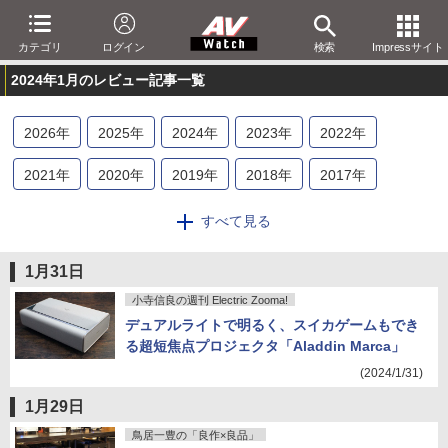
カテゴリ
ログイン
検索
Impressサイト
2024年1月のレビュー記事一覧
2026
年
2025
年
2024
年
2023
年
2022
年
2021
年
2020
年
2019
年
2018
年
2017
年
2016
年
2015
年
2014
年
2013
年
2012
年
すべて見る
2011
年
2010
年
2009
年
2008
年
2007
年
1月31日
2006
年
2005
年
2004
年
2003
年
2002
年
小寺信良の週刊 Electric Zooma!
デュアルライトで明るく、スイカゲームもでき
2001
年
る超短焦点プロジェクタ「Aladdin Marca」
(2024/1/31)
1月29日
鳥居一豊の「良作×良品」