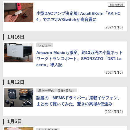
小型DACアンプ決定版! Astell&Kern「AK HC
4」でスマホやSwitchが高音質に
(2024/1/18)
1月16日
レビュー
Amazon Musicも激変、約13万円の小型ネット
ワークトランスポート、SFORZATO「DST-La
certa」導入記
(2024/1/16)
1月12日
鳥居一豊の「良作×良品」
話題の「MEMSドライバー」搭載イヤフォン、
まとめて聴いてみた。驚きの高域&低歪み
(2024/1/12)
1月5日
ミニレビュー