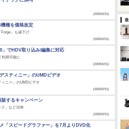
(2005/5/31)
最
4機種を価格改定
Forge」も値下げ
(2005/5/31)
00」でHDV取り込み/編集に対応
して利用可能に
(2005/5/31)
ン・デスティニー」のUMDビデオ
スティニー」のUMDビデオ
(2005/5/31)
円で再販するキャンペーン
ク」など10本
(2005/5/31)
ニメ「スピードグラファー」を7月よりDVD化