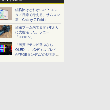
縦横比はどれがいい？ エン
タメ目線で考える、サムスン
新「Galaxy Z Fold」
望遠ブーム来てる!? 9年ぶり
に大復活した、ソニー
「RX10 V」
「画質でテレビ選ぶなら
OLED」、LGディスプレイ
が“RGBタンデム”の魅力訴
求。液晶とのガチ比較も