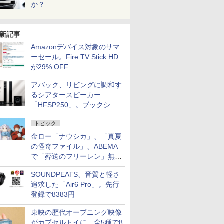
か？
新記事
Amazonデバイス対象のサマ
ーセール。Fire TV Stick HD
が29% OFF
アバック、リビングに調和す
るシアタースピーカー
「HFSP250」。ブックシェ
ルフはペア3万円以下
トピック
金ロー「ナウシカ」、「真夏
の怪奇ファイル」、ABEMA
で「葬送のフリーレン」無料
配信など。夏の特番・配信情
SOUNDPEATS、音質と軽さ
報
追求した「Air6 Pro」。先行
登録で8383円
東映の歴代オープニング映像
がカプセルトイに。全5種で8