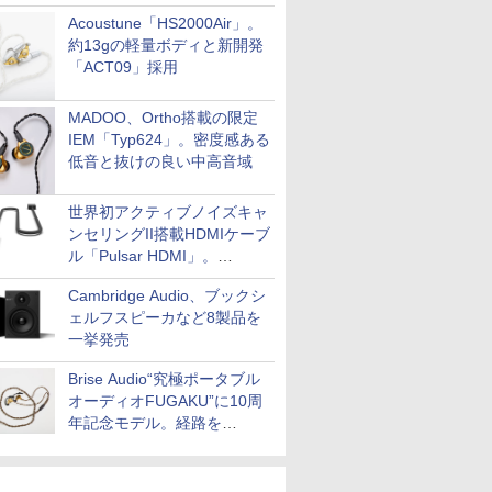
Acoustune「HS2000Air」。
約13gの軽量ボディと新開発
「ACT09」採用
MADOO、Ortho搭載の限定
IEM「Typ624」。密度感ある
低音と抜けの良い中高音域
世界初アクティブノイズキャ
ンセリングII搭載HDMIケーブ
ル「Pulsar HDMI」。
SilentPowerから
Cambridge Audio、ブックシ
ェルフスピーカなど8製品を
一挙発売
Brise Audio“究極ポータブル
オーディオFUGAKU”に10周
年記念モデル。経路を
NISHIKIで統一。400万円