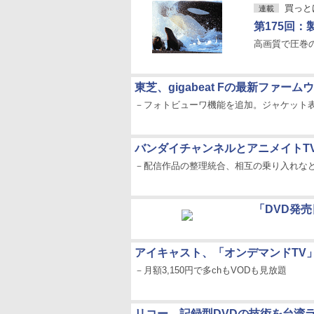
買っとけ!
連載
第175回：
高画質で圧巻
東芝、gigabeat Fの最新ファーム
－フォトビューワ機能を追加。ジャケット
バンダイチャンネルとアニメイトT
－配信作品の整理統合、相互の乗り入れな
「DVD発売
アイキャスト、「オンデマンドTV
－月額3,150円で多chもVODも見放題
リコー、記録型DVDの技術を台湾