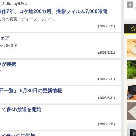
 Blu-ray/DVD
製作7年、ロケ地200カ所、撮影フィルム7,000時間
の海の真実「ディープ・ブルー」
(2005/5/31)
ウェア
表示を強化
(2005/5/31)
Vが連携
ど
(2005/5/31)
日一覧」 5月30日の更新情報
(2005/5/31)
」で多ch放送を開始
(2005/5/31)
ライテックに供与