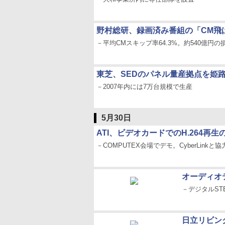
野村総研、録画済み番組の「CM飛
－平均CMスキップ率64.3%。約540億円の
東芝、SEDのパネル量産拠点を姫
－2007年内には7万台規模で生産
5月30日
ATI、ビデオカードでのH.264再
－COMPUTEX会場でデモ。CyberLinkと協
オーディオ
－デジタルST
日立リビン