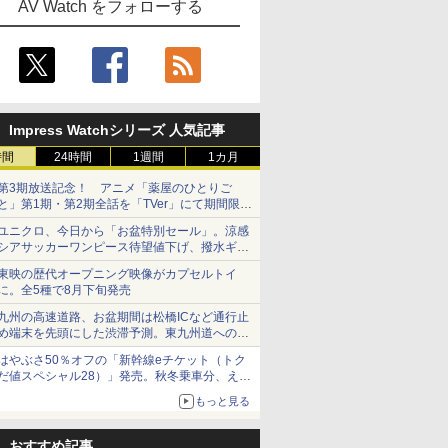
AV Watch をフォローする
Impress Watchシリーズ 人気記事
時間
24時間
1週間
1カ月
第3期放送記念！ アニメ「薬屋のひとりご
と」第1期・第2期全話を「TVer」にて期間限定
で順次無料配信開始
ユニクロ、今日から「お盆特別セール」。涼感
シアサッカーワンピース待望値下げ、撥水ギア
ショーツは1990円に
東映の歴代オープニング映像がカプセルトイ
に。全5種で8月下旬発売
九州の高速道路、お盆期間は松橋ICなど通行止
め端末を先頭にした渋滞予測。東九州道への迂
回は料金調整を実施
はやぶさ50％オフの「新幹線eチケット（トク
だ値スペシャル28）」発売。秋冬乗車分、えき
ねっと限定
もっと見る
おすすめ記事