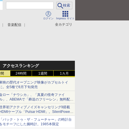
ログイン
Impress サイト
全カテゴリ
音楽配信
アクセスランキング
時間
24時間
1週間
1カ月
東映の歴代オープニング映像がカプセルトイ
に。全5種で8月下旬発売
金ロー「ナウシカ」、「真夏の怪奇ファイ
ル」、ABEMAで「葬送のフリーレン」無料配信
など。夏の特番・配信情報
世界初アクティブノイズキャンセリングII搭載
HDMIケーブル「Pulsar HDMI」。SilentPower
から
「バック・トゥ・ザ・フューチャー」の時計台
をモチーフにした腕時計。1985本限定