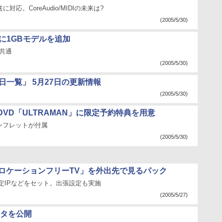
送に対応。CoreAudio/MIDIの未来は?
(2005/5/30)
に1GBモデルを追加
共通
(2005/5/30)
日一覧」 5月27日の更新情報
(2005/5/30)
VD「ULTRAMAN」に限定予約特典を用意
ンフレットが付属
(2005/5/30)
、「ロケーションフリーTV」を外出先で見るパック
定IPなどをセット。出張設定も実施
(2005/5/27)
ータを公開