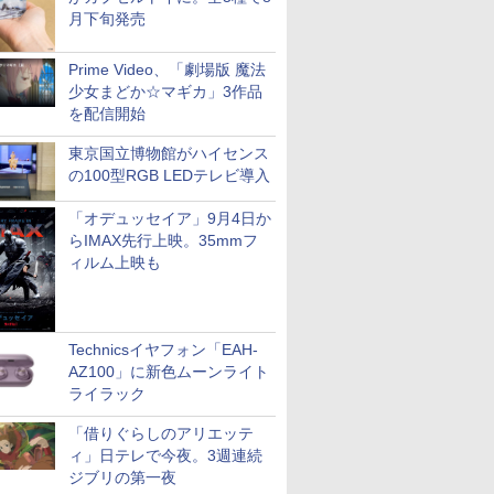
月下旬発売
Prime Video、「劇場版 魔法
少女まどか☆マギカ」3作品
を配信開始
東京国立博物館がハイセンス
の100型RGB LEDテレビ導入
「オデュッセイア」9月4日か
らIMAX先行上映。35mmフ
ィルム上映も
Technicsイヤフォン「EAH-
AZ100」に新色ムーンライト
ライラック
「借りぐらしのアリエッテ
ィ」日テレで今夜。3週連続
ジブリの第一夜