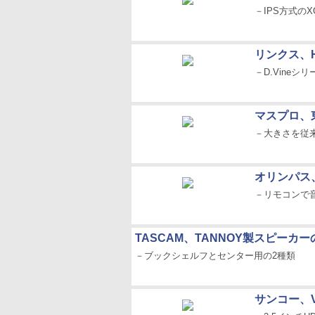
－IPS方式の
リンクス、
－D.Vineシ
マスプロ、
－大きさを従来
オリンパス、
－リモコンで
TASCAM、TANNOY製スピーカ
－ブックシェルフとセンター用の2種類
サンコー、V