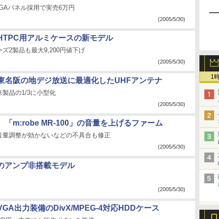
XGAパネル採用で実売6万円
(2005/5/30)
HTPC用アルミケースの新モデル
リーズ2製品も最大9,200円値下げ
(2005/5/30)
1
東名阪の地デジ放送に最適化したUHFアンテナ
製品の1/3に小型化
(2005/5/30)
「m:robe MR-100」の音量を上げるファーム
音量調整が効かないなどの不具合も修正
(2005/5/30)
ーのアンプ非搭載モデル
(2005/5/30)
GA出力装備のDivX/MPEG-4対応HDDケース