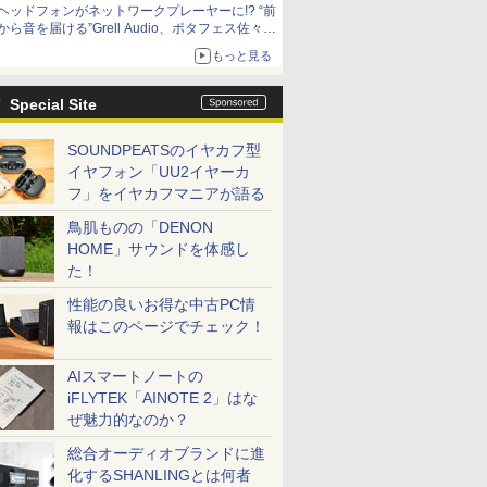
ヘッドフォンがネットワークプレーヤーに!? “前
から音を届ける”Grell Audio、ポタフェス佐々木
的注目展示
もっと見る
Special Site
SOUNDPEATSのイヤカフ型
イヤフォン「UU2イヤーカ
フ」をイヤカフマニアが語る
鳥肌ものの「DENON
HOME」サウンドを体感し
た！
性能の良いお得な中古PC情
報はこのページでチェック！
AIスマートノートの
iFLYTEK「AINOTE 2」はな
ぜ魅力的なのか？
総合オーディオブランドに進
化するSHANLINGとは何者