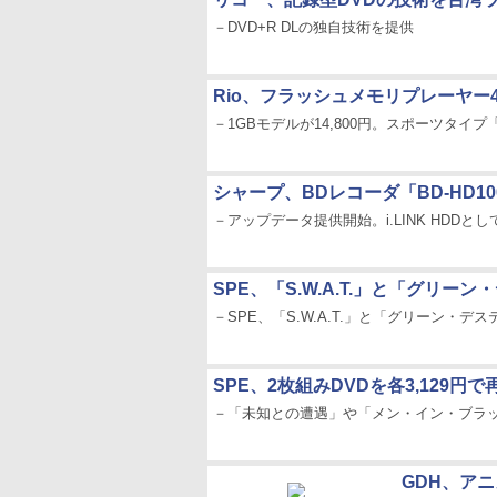
－DVD+R DLの独自技術を提供
Rio、フラッシュメモリプレーヤー
－1GBモデルが14,800円。スポーツタイプ「
シャープ、BDレコーダ「BD-HD1
－アップデータ提供開始。i.LINK HDDと
SPE、「S.W.A.T.」と「グリー
－SPE、「S.W.A.T.」と「グリーン・デ
SPE、2枚組みDVDを各3,129
－「未知との遭遇」や「メン・イン・ブラッ
GDH、ア