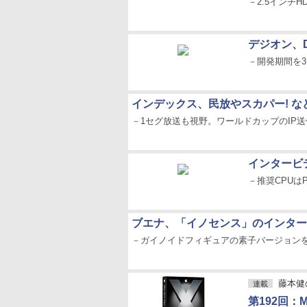
－2.5インチ
デジオン、
－開発期間を3
インデックス、民放やスカパー! 
－1セグ放送も視野。ワールドカップのIP
インタービデ
－推奨CPUはPe
ブエナ、「イノセンス」のインター
－ガイノイドフィギュアの素子バージョン
藤本健のDi
連載
第192回：M