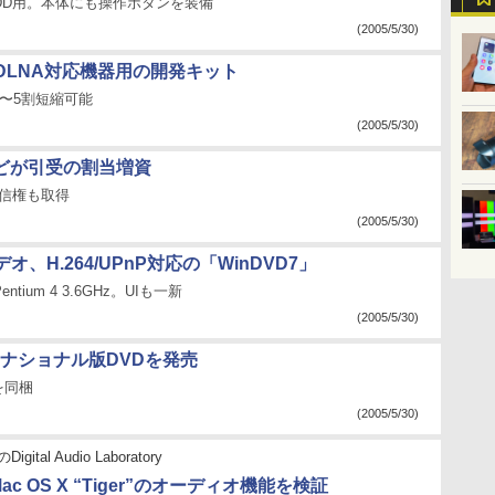
HDD用。本体にも操作ボタンを装備
(2005/5/30)
DLNA対応機器用の開発キット
〜5割短縮可能
(2005/5/30)
などが引受の割当増資
送信権も取得
(2005/5/30)
オ、H.264/UPnP対応の「WinDVD7」
ntium 4 3.6GHz。UIも一新
(2005/5/30)
ナショナル版DVDを発売
を同梱
(2005/5/30)
gital Audio Laboratory
ac OS X “Tiger”のオーディオ機能を検証