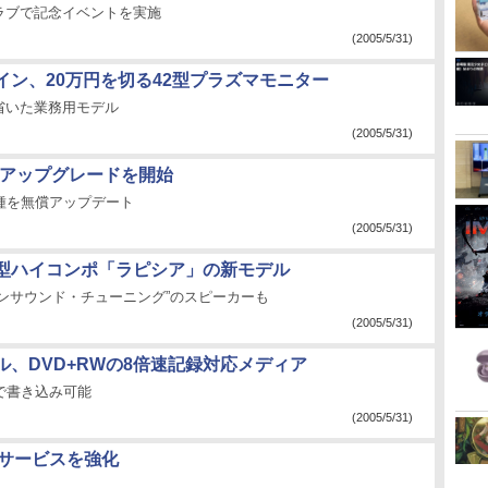
ラブで記念イベントを実施
(2005/5/31)
イン、20万円を切る42型プラズマモニター
省いた業務用モデル
(2005/5/31)
nkアップグレードを開始
の3機種を無償アップデート
(2005/5/31)
型ハイコンポ「ラピシア」の新モデル
アンサウンド・チューニング”のスピーカーも
(2005/5/31)
ル、DVD+RWの8倍速記録対応メディア
で書き込み可能
(2005/5/31)
みサービスを強化