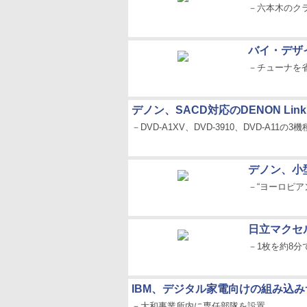
－六本木のク
バイ・デザ
－チューナを
デノン、SACD対応のDENON Li
－DVD-A1XV、DVD-3910、DVD-A11
デノン、小
－“ヨーロピ
日立マクセ
－1枚を約8分
IBM、デジタル家電向けの組み込
－大和事業所内に専任部隊を設置