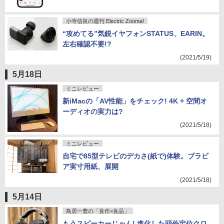
小寺信良の週刊 Electric Zooma!
“攻めてる”気鋭イヤフォンSTATUS、EARIN。
左右確認不要!?
(2021/5/19)
5月18日
ミニレビュー
新iMacの「AV性能」をチェック! 4K + 空間オ
ーディオの実力は?
(2021/5/18)
ミニレビュー
自宅で85型テレビのデカさ(紙で)体験。ブラビ
ア実寸用紙、展開
(2021/5/18)
5月14日
鳥居一豊の「良作×良品」
もうスピーカーじゃん! 進化した頭外定位クロ