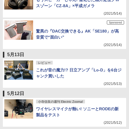
スゾーン「CZ-8A」×平成ガメラ
(2021/5/14)
驚異の『DAC交換できる』AK「SE180」が高
音質で“面白い”
(2021/5/14)
5月13日
レビュー
これが音の魔力!? 日立アンプ「Lo-D」を6台ジ
ャンク買いした
(2021/5/13)
5月12日
小寺信良の週刊 Electric Zooma!
ワイヤレスマイクが熱い! ソニーとRODEの新
製品をテスト
(2021/5/12)