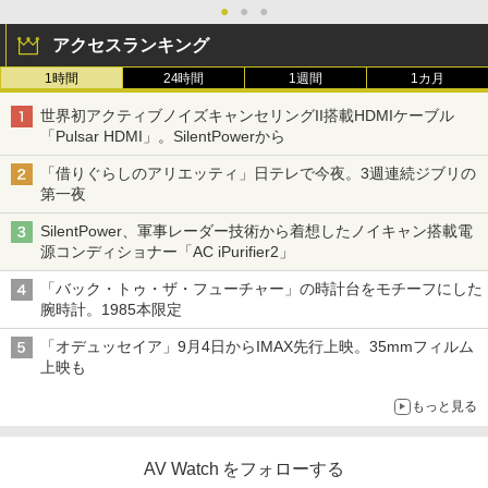
●
●
●
アクセスランキング
1時間
24時間
1週間
1カ月
世界初アクティブノイズキャンセリングII搭載HDMIケーブル
「Pulsar HDMI」。SilentPowerから
「借りぐらしのアリエッティ」日テレで今夜。3週連続ジブリの
第一夜
SilentPower、軍事レーダー技術から着想したノイキャン搭載電
源コンディショナー「AC iPurifier2」
「バック・トゥ・ザ・フューチャー」の時計台をモチーフにした
腕時計。1985本限定
「オデュッセイア」9月4日からIMAX先行上映。35mmフィルム
上映も
もっと見る
AV Watch をフォローする