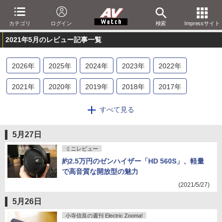
カテゴリ
ログイン
検索
Impressサイト
2021年5月のレビュー記事一覧
2026
年
2025
年
2024
年
2023
年
2022
年
2021
年
2020
年
2019
年
2018
年
2017
年
2016
年
2015
年
2014
年
2013
年
2012
年
すべて見る
2011
年
2010
年
2009
年
2008
年
2007
年
5月27日
2006
年
2005
年
2004
年
2003
年
2002
年
ミニレビュー
約2.5万円のゼンハイザー「HD 560S」、軽量
2001
年
で高音質な開放型の魅力
(2021/5/27)
5月26日
小寺信良の週刊 Electric Zooma!