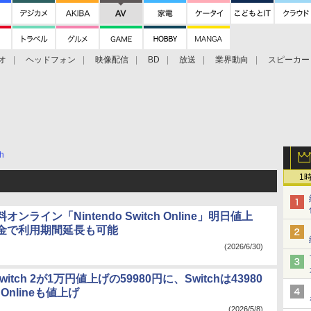
オ
ヘッドフォン
映像配信
BD
放送
業界動向
スピーカー
ェクタ
PS4
BDプレーヤー
映像配信
BD
ch
1
ンライン「Nintendo Switch Online」明日値上
金で利用期間延長も可能
(2026/6/30)
 Switch 2が1万円値上げの59980円に、Switchは43980
 Onlineも値上げ
(2026/5/8)