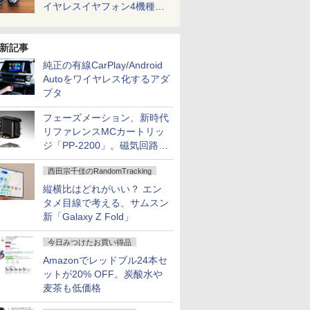
イヤレスイヤフォン4機種を
一気に聴く
新記事
純正の有線CarPlay/Android
Autoをワイヤレス化するアダ
プタ
フェーズメーション、新時代
リファレンスMCカートリッ
ジ「PP-2200」。磁気回路や
ハウジングを根本から見直し
西田宗千佳のRandomTracking
縦横比はどれがいい？ エン
タメ目線で考える、サムスン
新「Galaxy Z Fold」
今日みつけたお買い得品
Amazonでレッドブル24本セ
ットが20% OFF。炭酸水や
麦茶も低価格