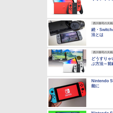
西川善司の大画
続・Swit
法とは
西川善司の大画
どうすりゃい
ぶ方法～前
Nintend
能に