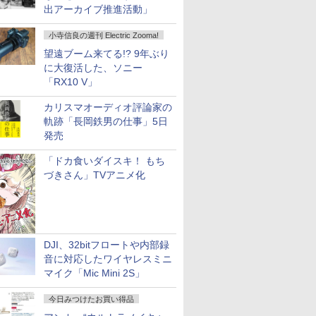
出アーカイブ推進活動」
小寺信良の週刊 Electric Zooma!
望遠ブーム来てる!? 9年ぶり
に大復活した、ソニー
「RX10 V」
カリスマオーディオ評論家の
軌跡「長岡鉄男の仕事」5日
発売
「ドカ食いダイスキ！ もち
づきさん」TVアニメ化
DJI、32bitフロートや内部録
音に対応したワイヤレスミニ
マイク「Mic Mini 2S」
今日みつけたお買い得品