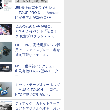
今日みつけたお買い得品
JBL最上位完全ワイヤレス
「TOUR PRO 3」、Amazon
限定モデルが25% OFF
現実の花火とARが融合、
XREALがイベント「初音ミ
ク 夜空プログラム 2026」
LIFEEAR、高透明度レジン採
用で、フェイスプレート着せ
替え可能なイヤフォン
「Nova Shell」
MSI、世界初インクジェット
印刷有機ELの27型4Kモニタ
ー
カセットテープ型キーホルダ
「MUSIC TOUCH」に新色。
NFC搭載で音楽配信へ
ティアック、カセットテープ
などをデジタル化する「思い