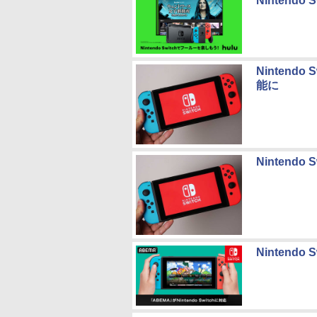
Nintendo
Nintend
能に
Nintend
Nintend