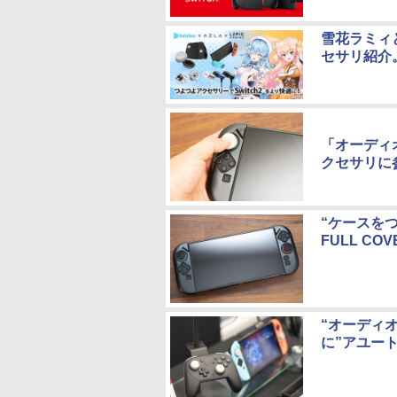
雪花ラミィと
セサリ紹介。
「オーディオ
クセサリに参
“ケースをつ
FULL COV
“オーディオで
に”アユー