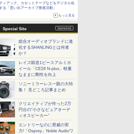
ティアック、カセットテープなどをデジタル化
する「思い出アーカイブ推進活動」
もっと見る
Special Site
総合オーディオブランドに進
化するSHANLINGとは何者
か？
レイズ鍛造1ピースアルミホ
イール「CE28 N-plus」軽量
なままに剛性を向上
ソニーミラーレス一眼の大特
集！ 見どころ記事まとめ
クリエイティブが作った2万
円台の“小さなピュアオーデ
ィオスピーカー”
エントリーなのに脅威の実
力!「Osprey」Noble Audioワ