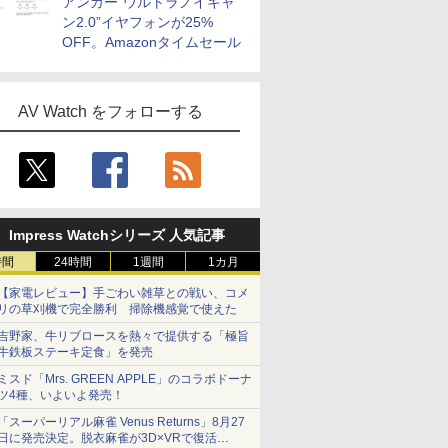
アンカー“ウルトラノイキャ
ン2.0”イヤフォンが25%
OFF。Amazonタイムセール
AV Watch をフォローする
Impress Watchシリーズ 人気記事
時間
24時間
1週間
1カ月
【家電レビュー】手ごわい雑草との戦い、コメ
リの草刈機で完全勝利 掃除機感覚で使えた
吉野家、牛リブロースを熱々で提供する「極旨
牛鉄板ステーキ定食」を発売
ミスド「Mrs. GREEN APPLE」のコラボドーナ
ツ4種、いよいよ発売！
「スーパーリアル麻雀 Venus Returns」8月27
日に発売決定。脱衣麻雀が3D×VRで復活