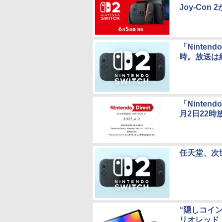
Joy-Con
「Nintend
時。放送は
「Nintend
月2日22時
任天堂、次世代
“隠しコイン”
リオレッド