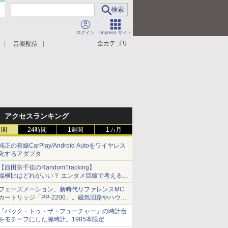
ログイン
Impress サイト
全カテゴリ
音楽配信
アクセスランキング
時間
24時間
1週間
1カ月
純正の有線CarPlay/Android Autoをワイヤレス
化するアダプタ
【西田宗千佳のRandomTracking】
縦横比はどれがいい？ エンタメ目線で考える、
サムスン新「Galaxy Z Fold」
フェーズメーション、新時代リファレンスMC
カートリッジ「PP-2200」。磁気回路やハウジ
ングを根本から見直し
「バック・トゥ・ザ・フューチャー」の時計台
をモチーフにした腕時計。1985本限定