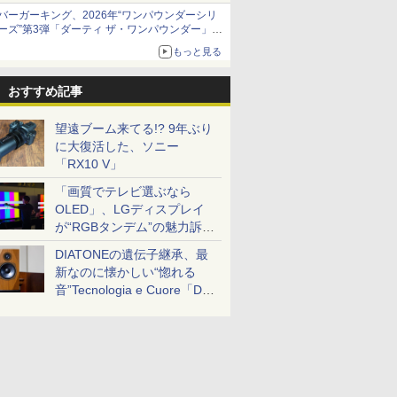
発売から2週間は20%オフになるセールが実施
バーガーキング、2026年“ワンパウンダーシリ
ーズ”第3弾「ダーティ ザ・ワンパウンダー」を
8月7日発売
もっと見る
「特製ガーリックマヨソース」を使用した超大
型チーズバーガー
おすすめ記事
望遠ブーム来てる!? 9年ぶり
に大復活した、ソニー
「RX10 V」
「画質でテレビ選ぶなら
OLED」、LGディスプレイ
が“RGBタンデム”の魅力訴
求。液晶とのガチ比較も
DIATONEの遺伝子継承、最
新なのに懐かしい“惚れる
音”Tecnologia e Cuore「DS-
TC52B」を聴く