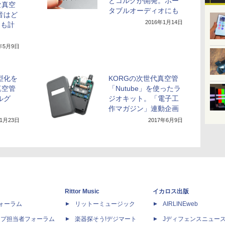
とコルグが開発。ポー
な真空
タブルオーディオにも
の音はど
2016年1月14日
売も計
6年5月9日
型化を
KORGの次世代真空管
真空管
「Nutube」を使ったラ
ルグ
ジオキット。「電子工
作マガジン」連動企画
年1月23日
2017年6月9日
Rittor Music
イカロス出版
dフォーラム
リットーミュージック
AIRLINEweb
ップ担当者フォーラム
楽器探そう!デジマート
Jディフェンスニュー