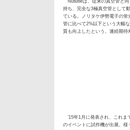
Nutubeは、従来の真空管と
持ち、完全な3極真空管として
ている。ノリタケ伊勢電子の蛍
管に比べて2%以下という大幅な
質も向上したという。連続期待
'15年1月に発表され、これま
のイベントに試作機が出展。様