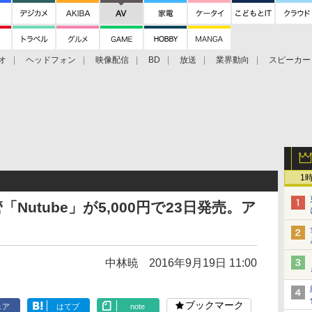
オ
ヘッドフォン
映像配信
BD
放送
業界動向
スピーカー
ェクタ
PS4
BDプレーヤー
映像配信
BD
1
utube」が5,000円で23日発売。ア
中林暁
2016年9月19日 11:00
ブックマーク
ェア
はてブ
note