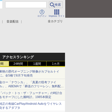
ログイン
Impress サイト
全カテゴリ
音楽配信
アクセスランキング
時間
24時間
1週間
1カ月
東映の歴代オープニング映像がカプセルトイ
に。全5種で8月下旬発売
金ロー「ナウシカ」、「真夏の怪奇ファイ
ル」、ABEMAで「葬送のフリーレン」無料配信
など。夏の特番・配信情報
「バック・トゥ・ザ・フューチャー」の時計台
をモチーフにした腕時計。1985本限定
純正の有線CarPlay/Android Autoをワイヤレス
化するアダプタ