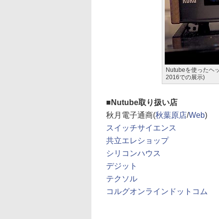
Nutubeを使った
2016での展示)
Nutube取り扱い店
秋月電子通商(
秋葉原店
/
Web
)
スイッチサイエンス
共立エレショップ
シリコンハウス
デジット
テクソル
コルグオンラインドットコム