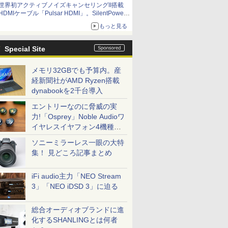
世界初アクティブノイズキャンセリングII搭載
HDMIケーブル「Pulsar HDMI」。SilentPower
から
もっと見る
Special Site
メモリ32GBでも予算内。産
経新聞社がAMD Ryzen搭載
dynabookを2千台導入
エントリーなのに脅威の実
力!「Osprey」Noble Audioワ
イヤレスイヤフォン4機種を
一気に聴く
ソニーミラーレス一眼の大特
集！ 見どころ記事まとめ
iFi audio主力「NEO Stream
3」「NEO iDSD 3」に迫る
総合オーディオブランドに進
化するSHANLINGとは何者