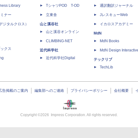
ness Library
TシャツPOD T-OD
通訳翻訳ジャーナル
セミナー
立東舎
JレスキューWeb
 X（デジタルクロス）
山と溪谷社
イカロスアカデミー
山と溪谷オンライン
MdN
CLIMBING-NET
MdN Books
ブックス
近代科学社
MdN Design Interactiv
ing
近代科学社Digital
テックリブ
TechLib
広告掲載のご案内
編集部へのご連絡
プライバシーポリシー
会社概要
Copyright ©
2026
Impress Corporation. All rights reserved.