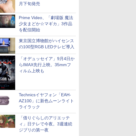
月下旬発売
Prime Video、「劇場版 魔法
少女まどか☆マギカ」3作品
を配信開始
東京国立博物館がハイセンス
の100型RGB LEDテレビ導入
「オデュッセイア」9月4日か
らIMAX先行上映。35mmフ
ィルム上映も
Technicsイヤフォン「EAH-
AZ100」に新色ムーンライト
ライラック
「借りぐらしのアリエッテ
ィ」日テレで今夜。3週連続
ジブリの第一夜