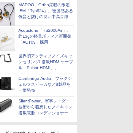
MADOO、Ortho搭載の限定
IEM「Typ624」。密度感ある
低音と抜けの良い中高音域
Acoustune「HS2000Air」。
約13gの軽量ボディと新開発
「ACT09」採用
世界初アクティブノイズキャ
ンセリングII搭載HDMIケーブ
ル「Pulsar HDMI」。
SilentPowerから
Cambridge Audio、ブックシ
ェルフスピーカなど8製品を
一挙発売
SilentPower、軍事レーダー
技術から着想したノイキャン
搭載電源コンディショナー
「AC iPurifier2」