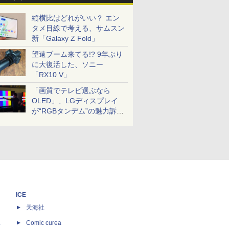
縦横比はどれがいい？ エン
タメ目線で考える、サムスン
新「Galaxy Z Fold」
望遠ブーム来てる!? 9年ぶり
に大復活した、ソニー
「RX10 V」
「画質でテレビ選ぶなら
OLED」、LGディスプレイ
が“RGBタンデム”の魅力訴
求。液晶とのガチ比較も
ICE
天海社
ス
Comic curea