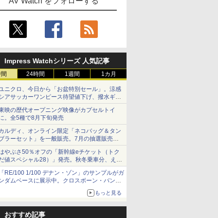
AV Watch をフォローする
Impress Watchシリーズ 人気記事
時間
24時間
1週間
1カ月
ユニクロ、今日から「お盆特別セール」。涼感
シアサッカーワンピース待望値下げ、撥水ギア
ショーツは1990円に
東映の歴代オープニング映像がカプセルトイ
に。全5種で8月下旬発売
カルディ、オンライン限定「ネコバッグ＆タン
ブラーセット」を一般販売。7月の抽選販売の
当選無効分
はやぶさ50％オフの「新幹線eチケット（トク
だ値スペシャル28）」発売。秋冬乗車分、えき
ねっと限定
「RE/100 1/100 デナン・ゾン」のサンプルがガ
ンダムベースに展示中。クロスボーン・バンガ
ードの制式量産機が間もなく発送【ガンダムベ
もっと見る
ース撮り下ろし】
おすすめ記事