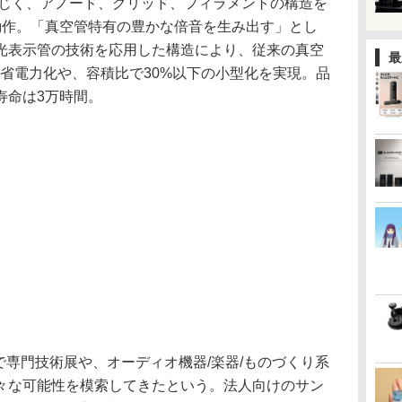
同じく、アノード、グリッド、フィラメントの構造を
動作。「真空管特有の豊かな倍音を生み出す」とし
光表示管の技術を応用した構造により、従来の真空
最
省電力化や、容積比で30%以下の小型化を実現。品
寿命は3万時間。
で専門技術展や、オーディオ機器/楽器/ものづくり系
々な可能性を模索してきたという。法人向けのサン