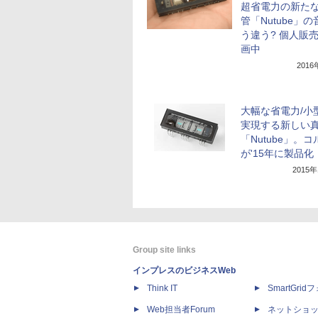
超省電力の新た
管「Nutube」
う違う? 個人販
画中
201
大幅な省電力/小
実現する新しい
「Nutube」。コ
が'15年に製品化
2015
Group site links
インプレスのビジネスWeb
Think IT
SmartGri
Web担当者Forum
ネットショ