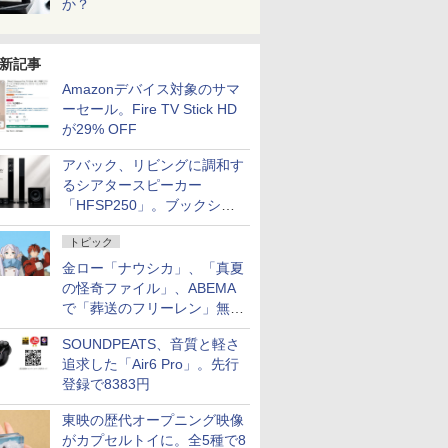
か？
新記事
Amazonデバイス対象のサマ
ーセール。Fire TV Stick HD
が29% OFF
アバック、リビングに調和す
るシアタースピーカー
「HFSP250」。ブックシェ
ルフはペア3万円以下
トピック
金ロー「ナウシカ」、「真夏
の怪奇ファイル」、ABEMA
で「葬送のフリーレン」無料
配信など。夏の特番・配信情
SOUNDPEATS、音質と軽さ
報
追求した「Air6 Pro」。先行
登録で8383円
東映の歴代オープニング映像
がカプセルトイに。全5種で8