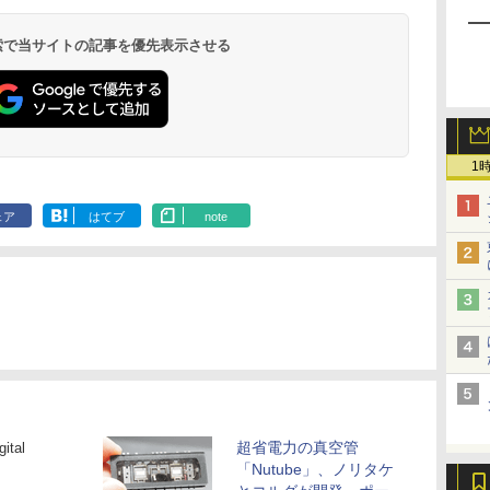
 検索で当サイトの記事を優先表示させる
1
ェア
はてブ
note
超省電力の真空管
tal
「Nutube」、ノリタケ