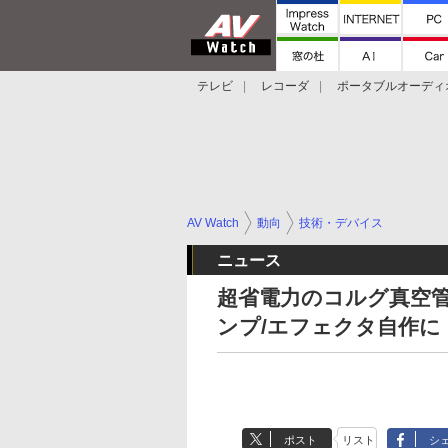
テレビ
レコーダ
ポータブルオーディ
スマートスピーカー
デジカメ
プロジ
AV Watch
動向
技術・デバイス
ニュース
超省電力のコルグ真空管「N
ンプ/エフェクタ自作に
ポスト
リスト
シ