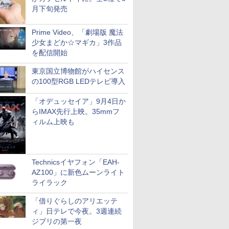
月下旬発売
Prime Video、「劇場版 魔法
少女まどか☆マギカ」3作品
を配信開始
東京国立博物館がハイセンス
の100型RGB LEDテレビ導入
「オデュッセイア」9月4日か
らIMAX先行上映。35mmフ
ィルム上映も
Technicsイヤフォン「EAH-
AZ100」に新色ムーンライト
ライラック
「借りぐらしのアリエッテ
ィ」日テレで今夜。3週連続
ジブリの第一夜