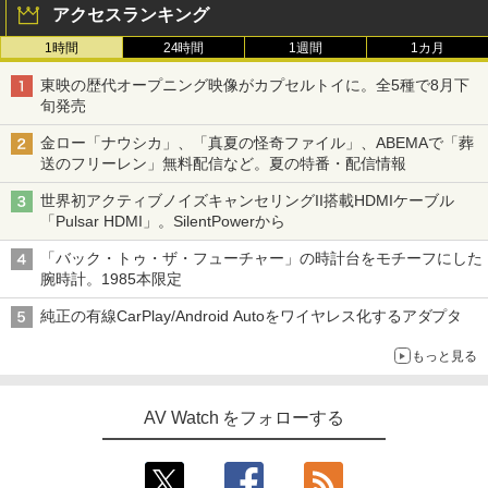
アクセスランキング
1時間
24時間
1週間
1カ月
東映の歴代オープニング映像がカプセルトイに。全5種で8月下
旬発売
金ロー「ナウシカ」、「真夏の怪奇ファイル」、ABEMAで「葬
送のフリーレン」無料配信など。夏の特番・配信情報
世界初アクティブノイズキャンセリングII搭載HDMIケーブル
「Pulsar HDMI」。SilentPowerから
「バック・トゥ・ザ・フューチャー」の時計台をモチーフにした
腕時計。1985本限定
純正の有線CarPlay/Android Autoをワイヤレス化するアダプタ
もっと見る
AV Watch をフォローする