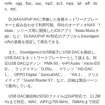
m4b、ogg、flac、aac、mp2、ac3、mpa、aif、aiff、ds
s、dsf。
DLNAやUPnP AVに準拠した各種ネットワークプレー
ヤーと組み合わせて利用可能。同社のオーディオNAS「f
idata」シリーズ用に開発したiOSアプリ「fidata Music A
pp」など、DLNA/UPnP AV対応のアプリからSoundgeni
c内の楽曲を指定して再生できる。
また、SoundgenicのUSB端子にUSB DACを接続し、
USB DACをネットワークプレーヤーとして扱える。対
応USB DACはデノン「PMA-50」やiFI Audio「micro iDS
D」、ラックスマン「D-05u」、マランツ「HD-DAC
1」、OPPO Digital「SonicaDAC」、「HA-1」、クリエ
イティブ「Sound Blaster X7」など。詳細は製品ページ
で案内している。
USB DAC接続時のDSDファイルはDoP対応で、11.2M
Hzまで対応。WAV、AIFFは705.6kHz、768kHzまで対応