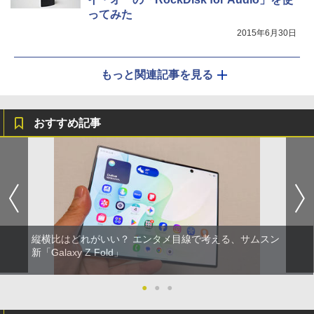
ってみた
2015年6月30日
もっと関連記事を見る
おすすめ記事
縦横比はどれがいい？ エンタメ目線で考える、サムスン
新「Galaxy Z Fold」
●
●
●