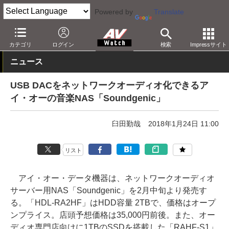
Powered by
Translate
AV Watch
製品
NAS
カテゴリ
ログイン
検索
Impressサイト
ニュース
USB DACをネットワークオーディオ化できるア
イ・オーの音楽NAS「Soundgenic」
臼田勤哉
2018年1月24日 11:00
リスト
アイ・オー・データ機器は、ネットワークオーディオ
サーバー用NAS「Soundgenic」を2月中旬より発売す
る。「HDL-RA2HF」はHDD容量 2TBで、価格はオープ
ンプライス。店頭予想価格は35,000円前後。また、オー
ディオ専門店向けに1TBのSSDを搭載した「RAHF-S1」