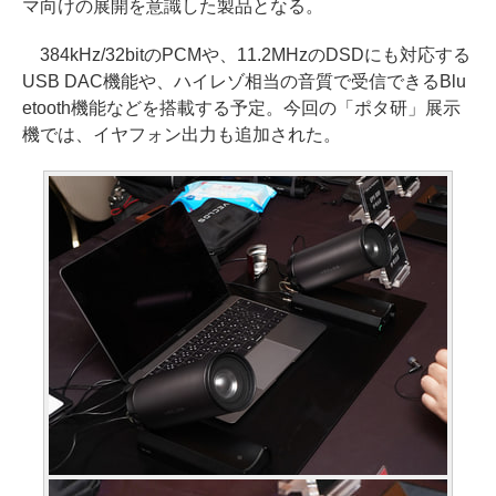
マ向けの展開を意識した製品となる。
384kHz/32bitのPCMや、11.2MHzのDSDにも対応する
USB DAC機能や、ハイレゾ相当の音質で受信できるBlu
etooth機能などを搭載する予定。今回の「ポタ研」展示
機では、イヤフォン出力も追加された。