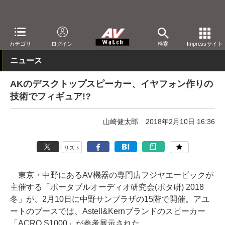
AV Watch
イベント
ポタ研
カテゴリ
ログイン
検索
Impressサイト
ニュース
AKのデスクトップスピーカー、イヤフォン作りの
技術でフィギュア!?
山崎健太郎
2018年2月10日 16:36
リスト
東京・中野にあるAV機器の専門店フジヤエービックが
主催する「ポータブルオーディオ研究会(ポタ研) 2018
冬」が、2月10日に中野サンプラザの15階で開催。アユ
ートのブースでは、Astell&Kernブランドのスピーカー
「ACRO S1000」が参考展示された。