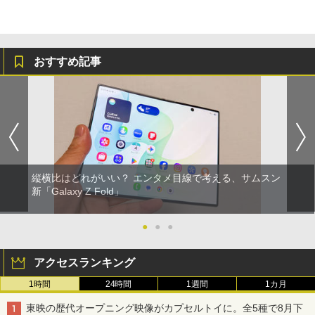
おすすめ記事
縦横比はどれがいい？ エンタメ目線で考える、サムスン
新「Galaxy Z Fold」
●
●
●
アクセスランキング
1時間
24時間
1週間
1カ月
東映の歴代オープニング映像がカプセルトイに。全5種で8月下