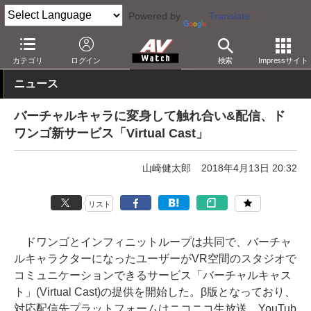
Powered by
Translate
AV Watch
コンテンツ・サービス
VR
カテゴリ
ログイン
検索
Impressサイト
ニュース
バーチャルキャラに変身して触れ合い&配信、ド
ワンゴ新サービス「Virtual Cast」
山崎健太郎
2018年4月13日 20:32
リスト
ドワンゴとインフィニットループは共同で、バーチャ
ルキャラクターになったユーザーがVR空間のスタジオで
コミュニケーションできるサービス「バーチャルキャス
ト」(Virtual Cast)の提供を開始した。β版となっており、
対応配信先プラットフォームはニコニコ生放送、YouTub