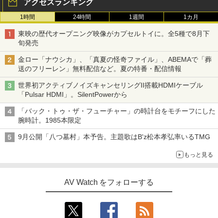
アクセスランキング
1時間
24時間
1週間
1カ月
東映の歴代オープニング映像がカプセルトイに。全5種で8月下
旬発売
金ロー「ナウシカ」、「真夏の怪奇ファイル」、ABEMAで「葬
送のフリーレン」無料配信など。夏の特番・配信情報
世界初アクティブノイズキャンセリングII搭載HDMIケーブル
「Pulsar HDMI」。SilentPowerから
「バック・トゥ・ザ・フューチャー」の時計台をモチーフにした
腕時計。1985本限定
9月公開「八つ墓村」本予告。主題歌はB'z松本孝弘率いるTMG
もっと見る
AV Watch をフォローする