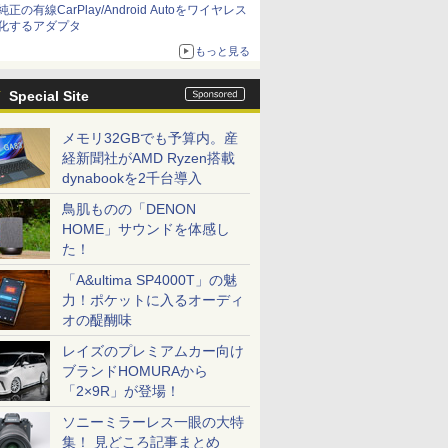
純正の有線CarPlay/Android Autoをワイヤレス
化するアダプタ
もっと見る
Special Site
メモリ32GBでも予算内。産
経新聞社がAMD Ryzen搭載
dynabookを2千台導入
鳥肌ものの「DENON
HOME」サウンドを体感し
た！
「A&ultima SP4000T」の魅
力！ポケットに入るオーディ
オの醍醐味
レイズのプレミアムカー向け
ブランドHOMURAから
「2×9R」が登場！
ソニーミラーレス一眼の大特
集！ 見どころ記事まとめ