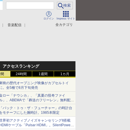
ログイン
Impress サイト
全カテゴリ
音楽配信
アクセスランキング
時間
24時間
1週間
1カ月
東映の歴代オープニング映像がカプセルトイ
に。全5種で8月下旬発売
金ロー「ナウシカ」、「真夏の怪奇ファイ
ル」、ABEMAで「葬送のフリーレン」無料配信
など。夏の特番・配信情報
「バック・トゥ・ザ・フューチャー」の時計台
をモチーフにした腕時計。1985本限定
世界初アクティブノイズキャンセリングII搭載
HDMIケーブル「Pulsar HDMI」。SilentPower
から