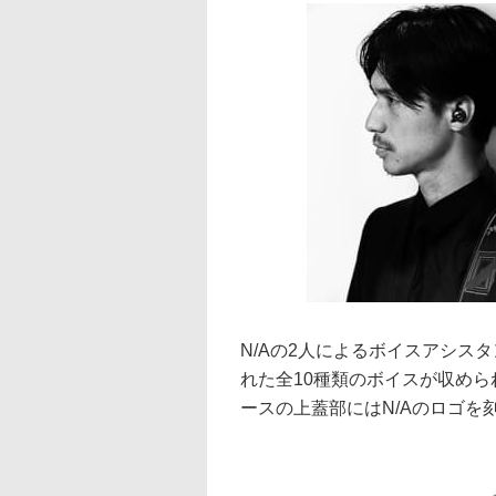
N/Aの2人によるボイスアシス
れた全10種類のボイスが収め
ースの上蓋部にはN/Aのロゴを