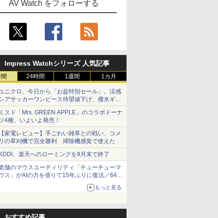
AV Watch をフォローする
Impress Watchシリーズ 人気記事
時間
24時間
1週間
1カ月
ユニクロ、今日から「お盆特別セール」。涼感
シアサッカーワンピース待望値下げ、撥水ギア
ショーツは1990円に
ミスド「Mrs. GREEN APPLE」のコラボドーナ
ツ4種、いよいよ発売！
【家電レビュー】手ごわい雑草との戦い、コメ
リの草刈機で完全勝利 掃除機感覚で使えた
KDDI、楽天へのローミングを9月末で終了
老舗のマウスユーティリティ「チューチューマ
ウス」がAIの力を借りて15年ぶりに復活／64bit
化、Windows 10/11、「Chrome」も走り回
もっと見る
る。復活記念で2026年末まで500円
おすすめ記事