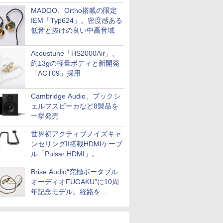
MADOO、Ortho搭載の限定
IEM「Typ624」。密度感ある
低音と抜けの良い中高音域
Acoustune「HS2000Air」。
約13gの軽量ボディと新開発
「ACT09」採用
Cambridge Audio、ブックシ
ェルフスピーカなど8製品を
一挙発売
世界初アクティブノイズキャ
ンセリングII搭載HDMIケーブ
ル「Pulsar HDMI」。
SilentPowerから
Brise Audio“究極ポータブル
オーディオFUGAKU”に10周
年記念モデル。経路を
NISHIKIで統一。400万円