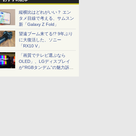
縦横比はどれがいい？ エン
タメ目線で考える、サムスン
新「Galaxy Z Fold」
望遠ブーム来てる!? 9年ぶり
に大復活した、ソニー
「RX10 V」
「画質でテレビ選ぶなら
OLED」、LGディスプレイ
が“RGBタンデム”の魅力訴
求。液晶とのガチ比較も