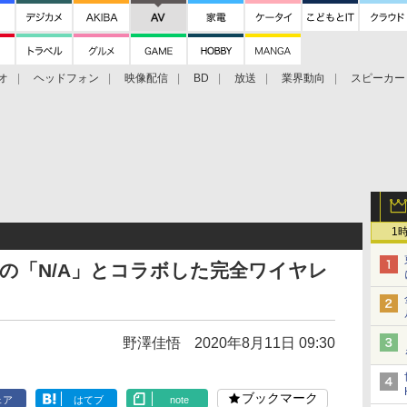
オ
ヘッドフォン
映像配信
BD
放送
業界動向
スピーカー
ェクタ
PS4
BDプレーヤー
映像配信
BD
1
仁の「N/A」とコラボした完全ワイヤレ
野澤佳悟
2020年8月11日 09:30
ブックマーク
ェア
はてブ
note