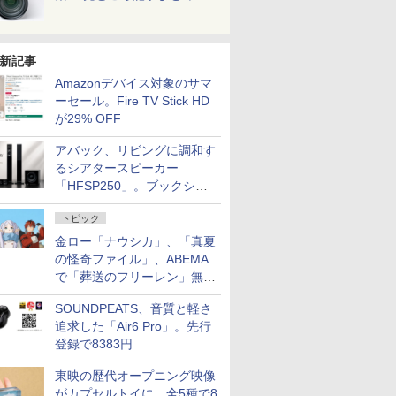
新記事
Amazonデバイス対象のサマ
ーセール。Fire TV Stick HD
が29% OFF
アバック、リビングに調和す
るシアタースピーカー
「HFSP250」。ブックシェ
ルフはペア3万円以下
トピック
金ロー「ナウシカ」、「真夏
の怪奇ファイル」、ABEMA
で「葬送のフリーレン」無料
配信など。夏の特番・配信情
SOUNDPEATS、音質と軽さ
報
追求した「Air6 Pro」。先行
登録で8383円
東映の歴代オープニング映像
がカプセルトイに。全5種で8