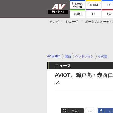
テレビ
レコーダ
ポータブルオーディ
スマートスピーカー
デジカメ
プロジ
AV Watch
製品
ヘッドフォン
その他
ニュース
AVIOT、錦戸亮・赤西
ス
ポスト
リスト
シ