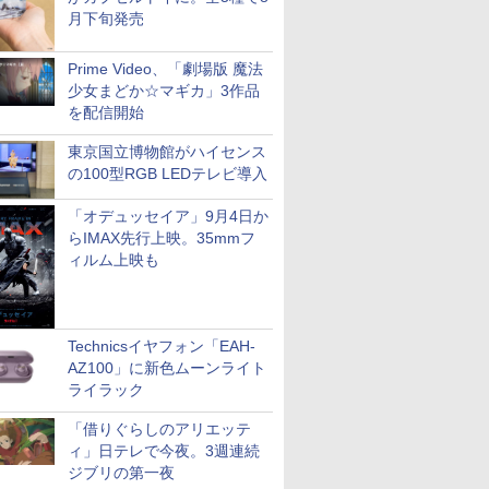
月下旬発売
Prime Video、「劇場版 魔法
少女まどか☆マギカ」3作品
を配信開始
東京国立博物館がハイセンス
の100型RGB LEDテレビ導入
「オデュッセイア」9月4日か
らIMAX先行上映。35mmフ
ィルム上映も
Technicsイヤフォン「EAH-
AZ100」に新色ムーンライト
ライラック
「借りぐらしのアリエッテ
ィ」日テレで今夜。3週連続
ジブリの第一夜