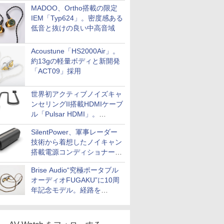
MADOO、Ortho搭載の限定
IEM「Typ624」。密度感ある
低音と抜けの良い中高音域
Acoustune「HS2000Air」。
約13gの軽量ボディと新開発
「ACT09」採用
世界初アクティブノイズキャ
ンセリングII搭載HDMIケーブ
ル「Pulsar HDMI」。
SilentPowerから
SilentPower、軍事レーダー
技術から着想したノイキャン
搭載電源コンディショナー
「AC iPurifier2」
Brise Audio“究極ポータブル
オーディオFUGAKU”に10周
年記念モデル。経路を
NISHIKIで統一。400万円