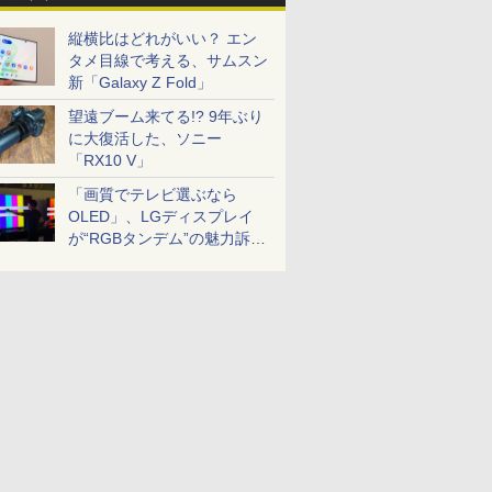
縦横比はどれがいい？ エン
タメ目線で考える、サムスン
新「Galaxy Z Fold」
望遠ブーム来てる!? 9年ぶり
に大復活した、ソニー
「RX10 V」
「画質でテレビ選ぶなら
OLED」、LGディスプレイ
が“RGBタンデム”の魅力訴
求。液晶とのガチ比較も