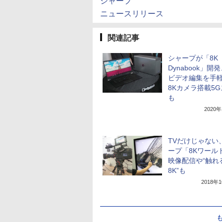
シャープ
ニュースリリース
関連記事
シャープが「8K
Dynabook」開発
ビデオ編集を手
8Kカメラ搭載5
も
2020
TVだけじゃない
ープ「8Kワール
映像配信や“触れ
8K”も
2018年