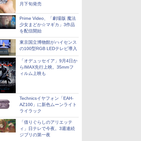
月下旬発売
Prime Video、「劇場版 魔法
少女まどか☆マギカ」3作品
を配信開始
東京国立博物館がハイセンス
の100型RGB LEDテレビ導入
「オデュッセイア」9月4日か
らIMAX先行上映。35mmフ
ィルム上映も
Technicsイヤフォン「EAH-
AZ100」に新色ムーンライト
ライラック
「借りぐらしのアリエッテ
ィ」日テレで今夜。3週連続
ジブリの第一夜