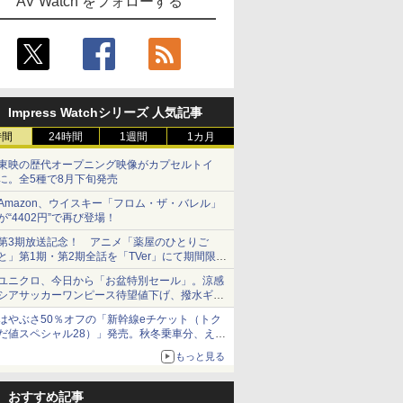
AV Watch をフォローする
Impress Watchシリーズ 人気記事
時間
24時間
1週間
1カ月
東映の歴代オープニング映像がカプセルトイ
に。全5種で8月下旬発売
Amazon、ウイスキー「フロム・ザ・バレル」
が“4402円”で再び登場！
第3期放送記念！ アニメ「薬屋のひとりご
と」第1期・第2期全話を「TVer」にて期間限定
で順次無料配信開始
ユニクロ、今日から「お盆特別セール」。涼感
シアサッカーワンピース待望値下げ、撥水ギア
ショーツは1990円に
はやぶさ50％オフの「新幹線eチケット（トク
だ値スペシャル28）」発売。秋冬乗車分、えき
ねっと限定
もっと見る
おすすめ記事