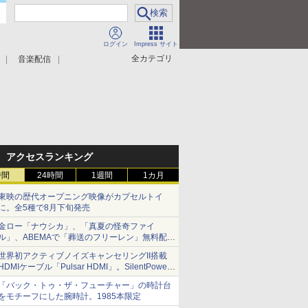
ログイン
Impress サイト
全カテゴリ
音楽配信
アクセスランキング
時間
24時間
1週間
1カ月
東映の歴代オープニング映像がカプセルトイ
に。全5種で8月下旬発売
金ロー「ナウシカ」、「真夏の怪奇ファイ
ル」、ABEMAで「葬送のフリーレン」無料配信
など。夏の特番・配信情報
世界初アクティブノイズキャンセリングII搭載
HDMIケーブル「Pulsar HDMI」。SilentPower
から
「バック・トゥ・ザ・フューチャー」の時計台
をモチーフにした腕時計。1985本限定