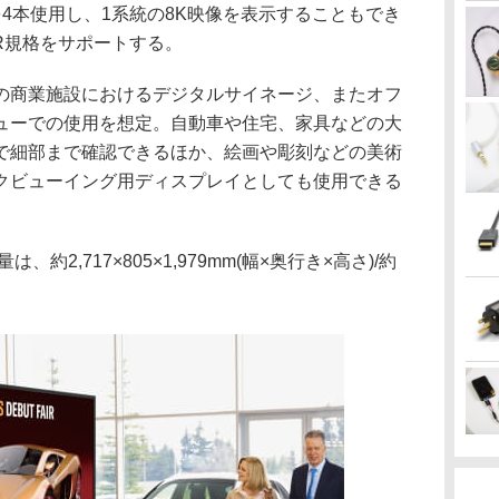
を4本使用し、1系統の8K映像を表示することもでき
DR規格をサポートする。
の商業施設におけるデジタルサイネージ、またオフ
ューでの使用を想定。自動車や住宅、家具などの大
で細部まで確認できるほか、絵画や彫刻などの美術
クビューイング用ディスプレイとしても使用できる
約2,717×805×1,979mm(幅×奥行き×高さ)/約