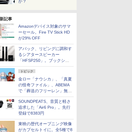
か？
新記事
Amazonデバイス対象のサマ
ーセール。Fire TV Stick HD
が29% OFF
アバック、リビングに調和す
るシアタースピーカー
「HFSP250」。ブックシェ
ルフはペア3万円以下
トピック
金ロー「ナウシカ」、「真夏
の怪奇ファイル」、ABEMA
で「葬送のフリーレン」無料
配信など。夏の特番・配信情
SOUNDPEATS、音質と軽さ
報
追求した「Air6 Pro」。先行
登録で8383円
東映の歴代オープニング映像
がカプセルトイに。全5種で8