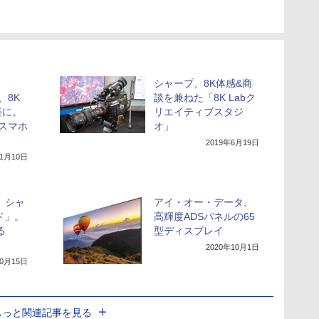
シャープ、8K体感&商
、8K
談を兼ねた「8K Labク
軽に。
リエイティブスタジ
Gスマホ
オ」
2019年6月19日
年1月10日
、シャ
アイ・オー・データ、
ド」。
高輝度ADSパネルの65
る
型ディスプレイ
2020年10月1日
10月15日
もっと関連記事を見る