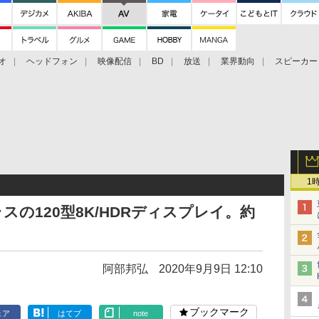
オ
ヘッドフォン
映像配信
BD
放送
業界動向
スピーカー
ェクタ
PS4
BDプレーヤー
映像配信
BD
1
の120型8K/HDRディスプレイ。約
阿部邦弘
2020年9月9日 12:10
ブックマーク
ェア
はてブ
note