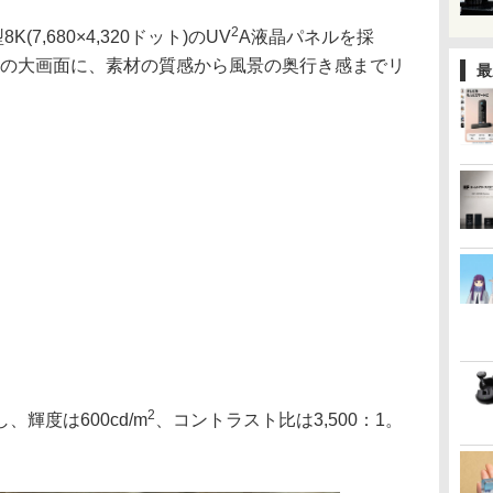
2
7,680×4,320ドット)のUV
A液晶パネルを採
94.7mmの大画面に、素材の質感から風景の奥行き感までリ
最
2
輝度は600cd/m
、コントラスト比は3,500：1。