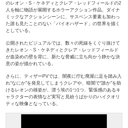
のレオン・S・ケネディとクレア・レッドフィールドの2
⼈を軸に物語が展開するホラーアクション作品。ダイナ
ミックなアクションシーンに、サスペンス要素も加わっ
た誰も⾒たことのない「バイオハザード」の世界を描く
としている。
公開されたビジュアルでは、数々の死線をくぐり抜けて
きたレオン・S・ケネディとクレア・レッドフィールド
が⾎染めの壁を背に、新たな脅威に⽴ち向かう静かな決
意の姿が描かれている。
さらに、ティザーPVでは、闇夜に佇む廃屋に⾜を踏み⼊
れ“なにか”を発⾒してしまうクレアや、暗闇で“誰か”を助
けるレオンの雄姿が。漂う埃の1つ1つ、緊張感のあるキ
ャラクターの表情など実写と⾒紛うばかりのハイクオリ
ティな映像となっている。