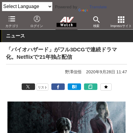
Powered by
Translate
AV Watch
コンテンツ・サービス
映像配信
Netflix
カテゴリ
ログイン
検索
Impressサイト
ニュース
「バイオハザード」がフル3DCGで連続ドラマ
化。Netflixで'21年独占配信
野澤佳悟
2020年9月28日 11:47
リスト