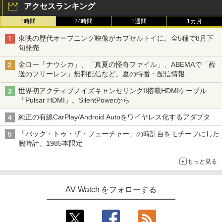
アクセスランキング
1時間
24時間
1週間
1カ月
東映の歴代オープニング映像がカプセルトイに。全5種で8月下
旬発売
金ロー「ナウシカ」、「真夏の怪奇ファイル」、ABEMAで「葬
送のフリーレン」無料配信など。夏の特番・配信情報
世界初アクティブノイズキャンセリングII搭載HDMIケーブル
「Pulsar HDMI」。SilentPowerから
純正の有線CarPlay/Android Autoをワイヤレス化するアダプタ
「バック・トゥ・ザ・フューチャー」の時計台をモチーフにした
腕時計。1985本限定
もっと見る
AV Watch をフォローする