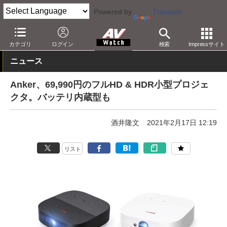
Powered by
Translate
AV Watch
製品
プロジェクタ
カテゴリ
ログイン
検索
Impressサイト
ニュース
Anker、69,990円のフルHD & HDR小型プロジェ
クタ。バッテリ内蔵型も
酒井隆文
2021年2月17日 12:19
リスト