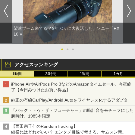
望遠ブーム来てる!? 9年ぶりに大復活した、ソニー「RX
10 V」
●
●
●
アクセスランキング
1時間
24時間
1週間
1カ月
iPhone AirやAirPods Pro 3などのAmazonタイムセール、今夜終
了【今日みつけたお買い得品】
純正の有線CarPlay/Android Autoをワイヤレス化するアダプタ
「バック・トゥ・ザ・フューチャー」の時計台をモチーフにした
腕時計。1985本限定
【西田宗千佳のRandomTracking】
縦横比はどれがいい？ エンタメ目線で考える、サムスン新