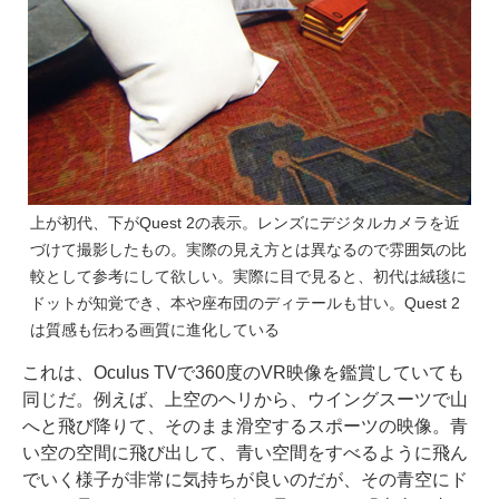
上が初代、下がQuest 2の表示。レンズにデジタルカメラを近
づけて撮影したもの。実際の見え方とは異なるので雰囲気の比
較として参考にして欲しい。実際に目で見ると、初代は絨毯に
ドットが知覚でき、本や座布団のディテールも甘い。Quest 2
は質感も伝わる画質に進化している
これは、Oculus TVで360度のVR映像を鑑賞していても
同じだ。例えば、上空のヘリから、ウイングスーツで山
へと飛び降りて、そのまま滑空するスポーツの映像。青
い空の空間に飛び出して、青い空間をすべるように飛ん
でいく様子が非常に気持ちが良いのだが、その青空にド