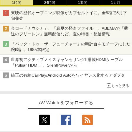
1時間
24時間
1週間
1カ月
東映の歴代オープニング映像がカプセルトイに。全5種で8月下
旬発売
金ロー「ナウシカ」、「真夏の怪奇ファイル」、ABEMAで「葬
送のフリーレン」無料配信など。夏の特番・配信情報
「バック・トゥ・ザ・フューチャー」の時計台をモチーフにした
腕時計。1985本限定
世界初アクティブノイズキャンセリングII搭載HDMIケーブル
「Pulsar HDMI」。SilentPowerから
純正の有線CarPlay/Android Autoをワイヤレス化するアダプタ
もっと見る
AV Watch をフォローする