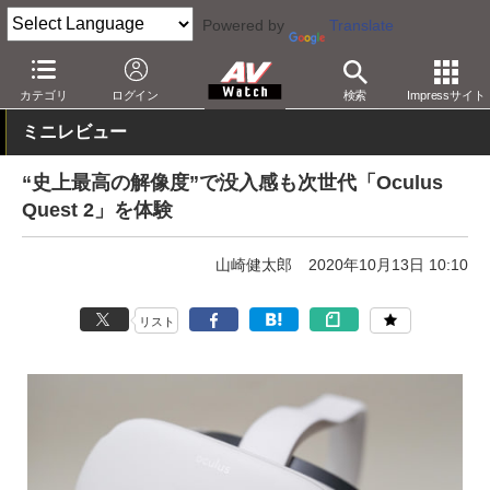
Powered by
Translate
AV Watch
製品
HMD/スマートグラス
Oculus
カテゴリ
ログイン
検索
Impressサイト
ミニレビュー
“史上最高の解像度”で没入感も次世代「Oculus
Quest 2」を体験
山崎健太郎
2020年10月13日 10:10
リスト