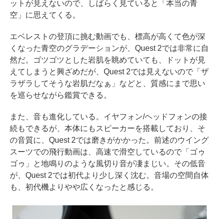
ットが見えないので、しばらく見ていると「本当の青
空」に思えてくる。
エベレストの登頂に挑む動画でも、標高が高くて色が深
くなった青空のグラデーションが、Quest 2では非常に自
然だ。ゴツゴツとした岩肌を眺めていても、ドットが見
えてしまうと興ざめだが、Quest 2では見えないので「ザ
ラザラしてそうな岩肌だなぁ」などと、質感にまで思い
を巡らせながら鑑賞できる。
また、音も進化している。イヤフォン/ヘッドフォンの接
続もできるが、本体にもスピーカーを搭載しており、そ
の音質に、Quest 2では磨きがかかった。前述のウイング
スーツでの飛行動画は、高速で滑空しているので「ゴゥ
ゴゥ」と地鳴りのような風切り音が凄まじい。その低音
が、Quest 2では初代より少し深く沈む。音場の空間自体
も、初代機よりやや広くなったと感じる。