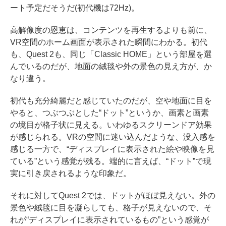
ート予定だそうだ(初代機は72Hz)。
高解像度の恩恵は、コンテンツを再生するよりも前に、
VR空間のホーム画面が表示された瞬間にわかる。初代
も、Quest 2も、同じ「Classic HOME」という部屋を選
んでいるのだが、地面の絨毯や外の景色の見え方が、か
なり違う。
初代も充分綺麗だと感じていたのだが、空や地面に目を
やると、つぶつぶとした“ドット”というか、画素と画素
の境目が格子状に見える。いわゆるスクリーンドア効果
が感じられる。VRの空間に迷い込んだような、没入感を
感じる一方で、“ディスプレイに表示された絵や映像を見
ている”という感覚が残る。端的に言えば、“ドット”で現
実に引き戻されるような印象だ。
それに対してQuest 2では、ドットがほぼ見えない。外の
景色や絨毯に目を凝らしても、格子が見えないので、そ
れが“ディスプレイに表示されているもの”という感覚が