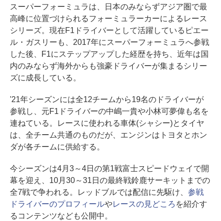
スーパーフォーミュラは、日本のみならずアジア圏で最
高峰に位置づけられるフォーミュラーカーによるレース
シリーズ。現在F1ドライバーとして活躍しているピエー
ル・ガスリーも、2017年にスーパーフォーミュラへ参戦
した後、F1にステップアップした経歴を持ち、近年は国
内のみならず海外からも強豪ドライバーが集まるシリー
ズに成長している。
'21年シーズンには全12チームから19名のドライバーが
参戦し、元F1ドライバーの中嶋一貴や小林可夢偉も名を
連ねている。レースに使われる車体(シャシー)とタイヤ
は、全チーム共通のものだが、エンジンはトヨタとホン
ダが各チームに供給する。
今シーズンは4月3～4日の第1戦富士スピードウェイで開
幕を迎え、10月30～31日の最終戦鈴鹿サーキットまでの
全7戦で争われる。レッドブルでは配信に先駆け、
参戦
ドライバーのプロフィール
や
レースの見どころ
を紹介す
るコンテンツなども公開中。