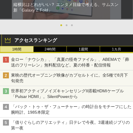
縦横比はどれがいい？ エンタメ目線で考える、サムスン
新「Galaxy Z Fold」
●
●
●
アクセスランキング
1時間
24時間
1週間
1カ月
金ロー「ナウシカ」、「真夏の怪奇ファイル」、ABEMAで「葬
送のフリーレン」無料配信など。夏の特番・配信情報
東映の歴代オープニング映像がカプセルトイに。全5種で8月下
旬発売
世界初アクティブノイズキャンセリングII搭載HDMIケーブル
「Pulsar HDMI」。SilentPowerから
「バック・トゥ・ザ・フューチャー」の時計台をモチーフにした
腕時計。1985本限定
「借りぐらしのアリエッティ」日テレで今夜。3週連続ジブリの
第一夜