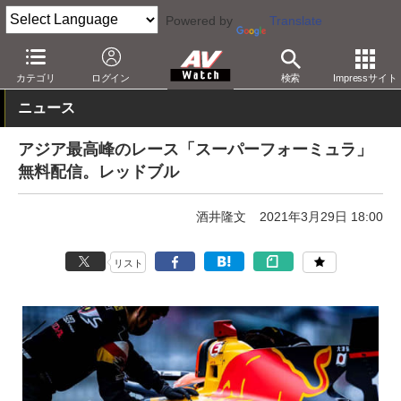
Powered by
Translate
AV Watch
コンテンツ・サービス
映像配信
その他
カテゴリ
ログイン
検索
Impressサイト
ニュース
アジア最高峰のレース「スーパーフォーミュラ」
無料配信。レッドブル
酒井隆文
2021年3月29日 18:00
リスト