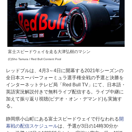
富士スピードウェイを走る大津弘樹のマシン
(C)Sho Tamura / Red Bull Content Pool
レッドブルは、4月3～4日に開幕する2021年シーズンの
全日本スーパーフォーミュラ選手権全戦の予選と決勝を
インターネットテレビ局「Red Bull TV」にて、日本語・
英語実況解説付きで無料ライブ配信する。ライブ中継に
加えて振り返り視聴(ビデオ・オン・デマンド)も実施す
る。
静岡県小山町にある富士スピードウェイで行なわれる
開
幕戦の配信スケジュール
は、予選が3日の14時30分か