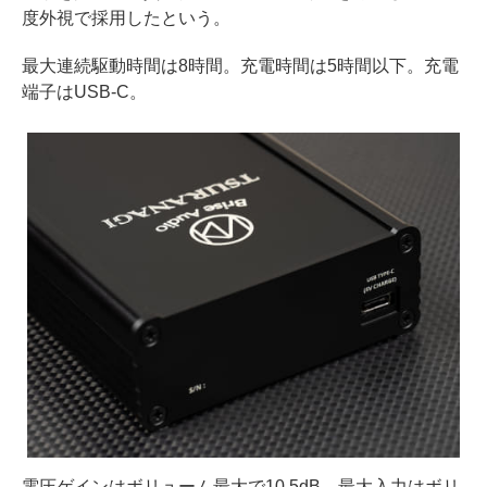
度外視で採用したという。
最大連続駆動時間は8時間。充電時間は5時間以下。充電
端子はUSB-C。
電圧ゲインはボリューム最大で10.5dB。最大入力はボリ