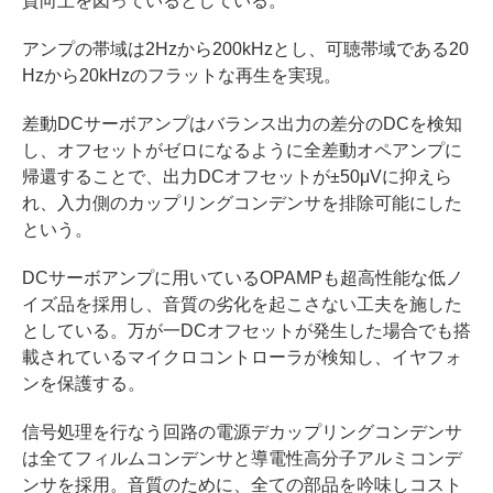
質向上を図っているとしている。
アンプの帯域は2Hzから200kHzとし、可聴帯域である20
Hzから20kHzのフラットな再生を実現。
差動DCサーボアンプはバランス出力の差分のDCを検知
し、オフセットがゼロになるように全差動オペアンプに
帰還することで、出力DCオフセットが±50μVに抑えら
れ、入力側のカップリングコンデンサを排除可能にした
という。
DCサーボアンプに用いているOPAMPも超高性能な低ノ
イズ品を採用し、音質の劣化を起こさない工夫を施した
としている。万が一DCオフセットが発生した場合でも搭
載されているマイクロコントローラが検知し、イヤフォ
ンを保護する。
信号処理を行なう回路の電源デカップリングコンデンサ
は全てフィルムコンデンサと導電性高分子アルミコンデ
ンサを採用。音質のために、全ての部品を吟味しコスト