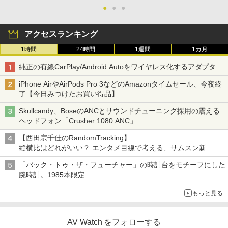
●
●
●
アクセスランキング
1時間
24時間
1週間
1カ月
純正の有線CarPlay/Android Autoをワイヤレス化するアダプタ
iPhone AirやAirPods Pro 3などのAmazonタイムセール、今夜終
了【今日みつけたお買い得品】
Skullcandy、BoseのANCとサウンドチューニング採用の震える
ヘッドフォン「Crusher 1080 ANC」
【西田宗千佳のRandomTracking】
縦横比はどれがいい？ エンタメ目線で考える、サムスン新
「Galaxy Z Fold」
「バック・トゥ・ザ・フューチャー」の時計台をモチーフにした
腕時計。1985本限定
もっと見る
AV Watch をフォローする