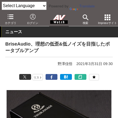
Powered by
Translate
AV Watch
製品
ヘッドフォンアンプ
その他
カテゴリ
ログイン
検索
Impressサイト
ニュース
BriseAudio、理想の低歪&低ノイズを目指したポ
ータブルアンプ
野澤佳悟
2021年3月31日 09:30
リスト