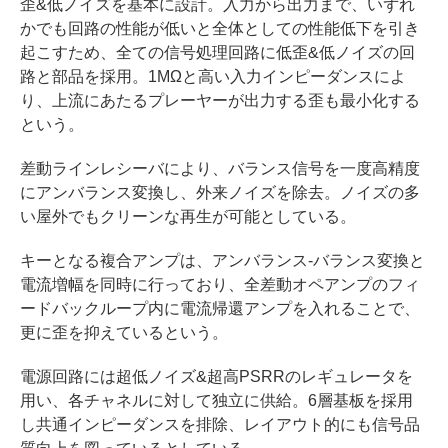
歪&低ノイズを基本に設計。入力から出力まで、いずれ
かでも回路の性能が低いと全体としての性能低下を引き
起こすため、全ての信号処理回路に低歪&低ノイズの回
路と部品を採用。1MΩと高い入力インピーダンスによ
り、上流にあたるプレーヤーが出力する歪も最小化する
という。
差動ラインレシーバにより、バランス信号を一度高精度
にアンバランス変換し、外来ノイズを除去。ノイズの多
い屋外でもクリーンな再生が可能としている。
キーとなる複合アンプは、アンバランス-バランス変換と
電流増幅を同時に行っており、全差動オペアンプのフィ
ードバックループ内に電流帰還アンプを入れることで、
更に歪を抑えているという。
電源回路には超低ノイズ&超高PSRRのレギュレータを
用い、各チャネルに対して独立に供給。6層基板を採用
し共通インピーダンスを排除、レイアウト的にも信号品