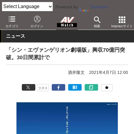
Powered by
Translate
AV Watch
コンテンツ・サービス
映画
映画作品
カテゴリ
ログイン
検索
Impressサイト
ニュース
「シン・エヴァンゲリオン劇場版」興収70億円突
破。30日間累計で
酒井隆文
2021年4月7日 12:00
リスト