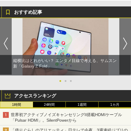
おすすめ記事
縦横比はどれがいい？ エンタメ目線で考える、サムスン
新「Galaxy Z Fold」
●
●
●
アクセスランキング
1時間
24時間
1週間
1カ月
世界初アクティブノイズキャンセリングII搭載HDMIケーブル
「Pulsar HDMI」。SilentPowerから
「借りぐらしのアリエッティ」日テレで今夜。3週連続ジブリの