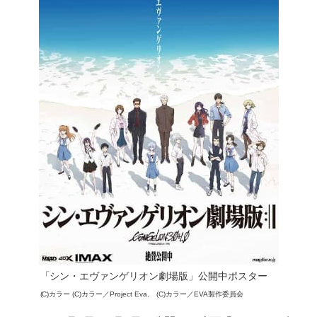
「シン・エヴァンゲリオン劇場版」公開中ポスター
(C)カラー (C)カラー／Project Eva. (C)カラー／EVA製作委員会