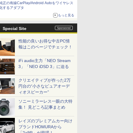
純正の有線CarPlay/Android Autoをワイヤレス
化するアダプタ
もっと見る
Special Site
性能の良いお得な中古PC情
報はこのページでチェック！
iFi audio主力「NEO Stream
3」「NEO iDSD 3」に迫る
クリエイティブが作った2万
円台の“小さなピュアオーデ
ィオスピーカー”
ソニーミラーレス一眼の大特
集！ 見どころ記事まとめ
レイズのプレミアムカー向け
ブランドHOMURAから
「2×9R」が登場！