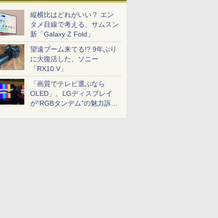
縦横比はどれがいい？ エン
タメ目線で考える、サムスン
新「Galaxy Z Fold」
望遠ブーム来てる!? 9年ぶり
に大復活した、ソニー
「RX10 V」
「画質でテレビ選ぶなら
OLED」、LGディスプレイ
が“RGBタンデム”の魅力訴
求。液晶とのガチ比較も