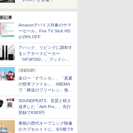
新記事
Amazonデバイス対象のサマ
ーセール。Fire TV Stick HD
が29% OFF
アバック、リビングに調和す
るシアタースピーカー
「HFSP250」。ブックシェ
ルフはペア3万円以下
トピック
金ロー「ナウシカ」、「真夏
の怪奇ファイル」、ABEMA
で「葬送のフリーレン」無料
配信など。夏の特番・配信情
SOUNDPEATS、音質と軽さ
報
追求した「Air6 Pro」。先行
登録で8383円
東映の歴代オープニング映像
がカプセルトイに。全5種で8