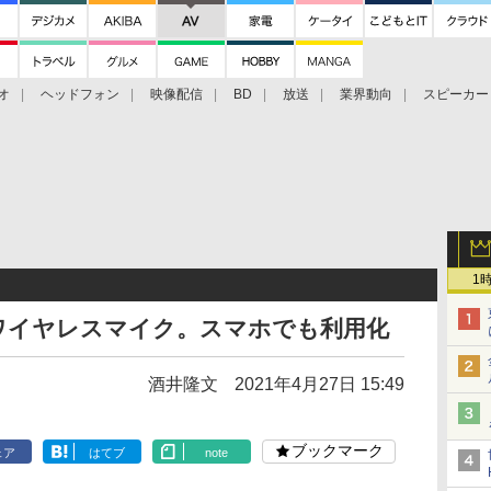
オ
ヘッドフォン
映像配信
BD
放送
業界動向
スピーカー
ェクタ
PS4
BDプレーヤー
映像配信
BD
1
ワイヤレスマイク。スマホでも利用化
酒井隆文
2021年4月27日 15:49
ブックマーク
ェア
はてブ
note