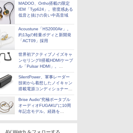
MADOO、Ortho搭載の限定
IEM「Typ624」。密度感ある
低音と抜けの良い中高音域
Acoustune「HS2000Air」。
約13gの軽量ボディと新開発
「ACT09」採用
世界初アクティブノイズキャ
ンセリングII搭載HDMIケーブ
ル「Pulsar HDMI」。
SilentPowerから
SilentPower、軍事レーダー
技術から着想したノイキャン
搭載電源コンディショナー
「AC iPurifier2」
Brise Audio“究極ポータブル
オーディオFUGAKU”に10周
年記念モデル。経路を
NISHIKIで統一。400万円
AV Watch をフォローする