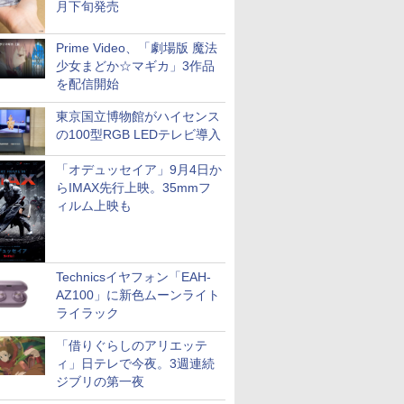
月下旬発売
Prime Video、「劇場版 魔法
少女まどか☆マギカ」3作品
を配信開始
東京国立博物館がハイセンス
の100型RGB LEDテレビ導入
「オデュッセイア」9月4日か
らIMAX先行上映。35mmフ
ィルム上映も
Technicsイヤフォン「EAH-
AZ100」に新色ムーンライト
ライラック
「借りぐらしのアリエッテ
ィ」日テレで今夜。3週連続
ジブリの第一夜