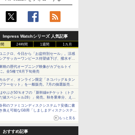
Impress Watchシリーズ 人気記事
時間
24時間
1週間
1カ月
ユニクロ、今日から「お盆特別セール」。涼感
シアサッカーワンピース待望値下げ、撥水ギア
ショーツは1990円に
東映の歴代オープニング映像がカプセルトイ
に。全5種で8月下旬発売
カルディ、オンライン限定「ネコバッグ＆タン
ブラーセット」を一般販売。7月の抽選販売の
当選無効分
はやぶさ50％オフの「新幹線eチケット（トク
だ値スペシャル28）」発売。秋冬乗車分、えき
ねっと限定
令和のファミコンディスクシステム？安価に書
き換え可能なGB用「しましまディスクシステ
ム」
もっと見る
おすすめ記事