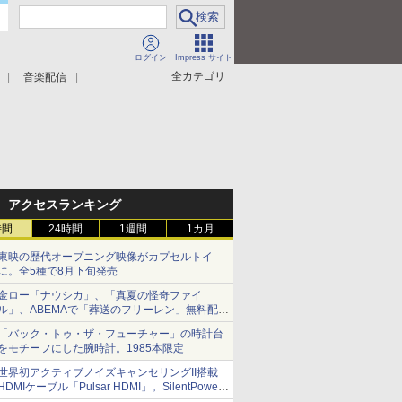
ログイン
Impress サイト
全カテゴリ
音楽配信
アクセスランキング
時間
24時間
1週間
1カ月
東映の歴代オープニング映像がカプセルトイ
に。全5種で8月下旬発売
金ロー「ナウシカ」、「真夏の怪奇ファイ
ル」、ABEMAで「葬送のフリーレン」無料配信
など。夏の特番・配信情報
「バック・トゥ・ザ・フューチャー」の時計台
をモチーフにした腕時計。1985本限定
世界初アクティブノイズキャンセリングII搭載
HDMIケーブル「Pulsar HDMI」。SilentPower
から